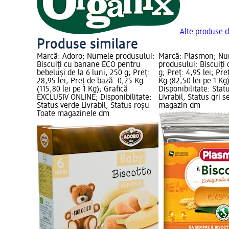
Alte produse d
Produse similare
Marcă: Adoro; Numele produsului:
Marcă: Plasmon; N
Biscuiți cu banane ECO pentru
produsului: Biscuiți
bebeluși de la 6 luni, 250 g; Preț:
g; Preț: 4,95 lei; Pr
28,95 lei; Preț de bază: 0,25 Kg
Kg (82,50 lei pe 1 Kg
(115,80 lei pe 1 Kg); Grafică
Disponibilitate: Stat
EXCLUSIV ONLINE; Disponibilitate:
Livrabil, Status gri s
Status verde Livrabil, Status roșu
magazin dm
Toate magazinele dm