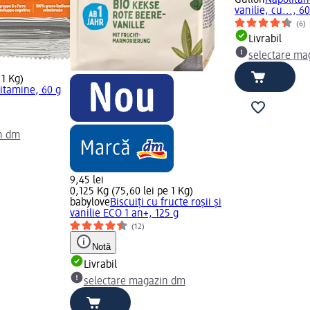
Gullon
Napolitan
vanilie, cu..., 6
(6)
Livrabil
selectare ma
 1 Kg)
vitamine, 60 g
n dm
9,45 lei
0,125 Kg (75,60 lei pe 1 Kg)
babylove
Biscuiți cu fructe roșii și
vanilie ECO 1 an+, 125 g
(12)
Notă
Livrabil
selectare magazin dm