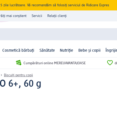
zile lucrătoare. Vă recomandăm să folosiți serviciul de Ridicare Expres
răiți mai conștient
Servicii
Relații clienți
Cosmetică bărbați
Sănătate
Nutriție
Bebe și copii
Îngrij
Cumpărături online MEREUAVANTAJOASE
d
Biscuiți pentru copii
CO 6+, 60 g