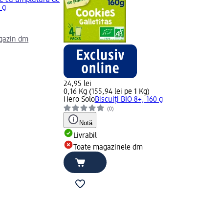
e cu umplutură de
0 g
gazin dm
24,95 lei
0,16 Kg (155,94 lei pe 1 Kg)
Hero Solo
Biscuiți BIO 8+, 160 g
(0)
Notă
Livrabil
Toate magazinele dm