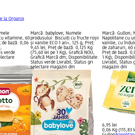
e la Organix
umele
Marcă: babylove; Numele
Marcă: Gullon; 
 cu vitamine, 60
produsului: Biscuiți cu fructe roșii
Napolitane cu u
eț de bază: 0,06
și vanilie ECO 1 an+, 125 g; Preț:
vanilie, cu îndul
);
9,45 lei; Preț de bază: 0,125 Kg
de zaharuri, 60 g
us verde
(75,60 lei pe 1 Kg); Grafică NOU,
Preț de bază: 0,
electare
Grafică Marcă dm; Disponibilitate:
1 Kg); Disponibil
Status verde Livrabil, Status gri
Livrabil, Status 
selectare magazin dm
magazin dm
6,95 lei
0,06 Kg (115,83 l