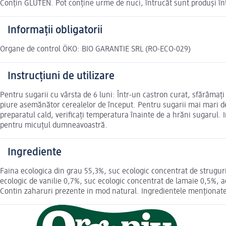
Conțin GLUTEN. Pot conține urme de nuci, întrucât sunt produși într
Informații obligatorii
Organe de control ÖKO: BIO GARANTIE SRL (RO-ECO-029)
Instrucțiuni de utilizare
Pentru sugarii cu vârsta de 6 luni: Într-un castron curat, sfărâmaț
piure asemănător cerealelor de început. Pentru sugarii mai mari de 6
preparatul cald, verificați temperatura înainte de a hrăni sugarul. 
pentru micuțul dumneavoastră.
Ingrediente
Faina ecologica din grau 55,3%, suc ecologic concentrat de strugur
ecologic de vanilie 0,7%, suc ecologic concentrat de lamaie 0,5%, ag
Contin zaharuri prezente in mod natural. Ingredientele menționate 