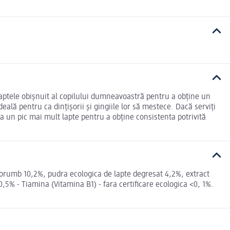
 laptele obișnuit al copilului dumneavoastră pentru a obține un
lă pentru ca dințișorii și gingiile lor să mestece. Dacă serviți
ga un pic mai mult lapte pentru a obține consistenta potrivită
 porumb 10,2%, pudra ecologica de lapte degresat 4,2%, extract
,5% - Tiamina (Vitamina B1) - fara certificare ecologica <0, 1%.