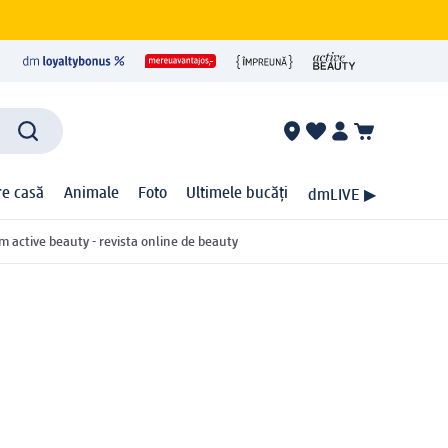
ire casă
Animale
Foto
Ultimele bucăți
dmLIVE ▶
m active beauty - revista online de beauty