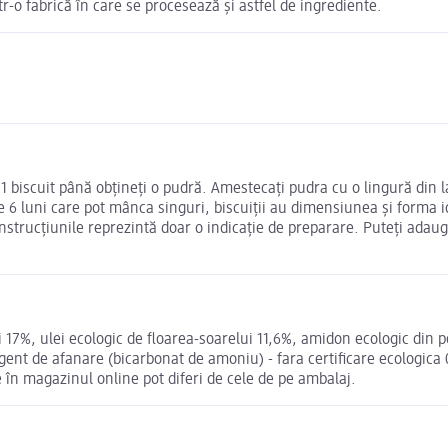
-o fabrică în care se procesează și astfel de ingrediente.
i 1 biscuit până obțineți o pudră. Amestecați pudra cu o lingură din
 luni care pot mânca singuri, biscuiții au dimensiunea și forma idea
Instrucțiunile reprezintă doar o indicație de preparare. Puteți adau
i 17%, ulei ecologic de floarea-soarelui 11,6%, amidon ecologic din
ent de afanare (bicarbonat de amoniu) - fara certificare ecologica 0
în magazinul online pot diferi de cele de pe ambalaj.