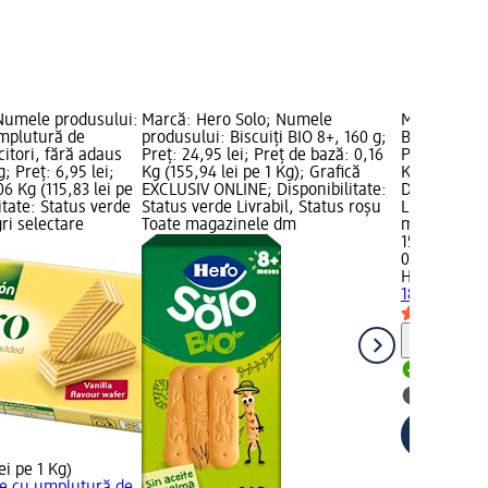
Numele produsului:
Marcă: Hero Solo; Numele
Marcă: HiPP
mplutură de
produsului: Biscuiți BIO 8+, 160 g;
Biscuiti ECO
citori, fără adaus
Preț: 24,95 lei; Preț de bază: 0,16
Preț: 15,45 
; Preț: 6,95 lei;
Kg (155,94 lei pe 1 Kg); Grafică
Kg (85,83 le
06 Kg (115,83 lei pe
EXCLUSIV ONLINE; Disponibilitate:
Disponibilit
itate: Status verde
Status verde Livrabil, Status roșu
Livrabil, St
gri selectare
Toate magazinele dm
magazin d
15,45 lei
0,18 Kg (85,
HiPP
Biscuit
180 g
Notă
Livrabil
selectar
ei pe 1 Kg)