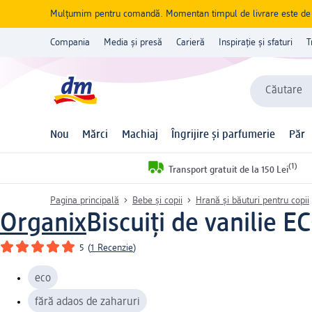
Mulțumim pentru comandă. Momentan timpul de livrare este de 5 
Compania
Media și presă
Carieră
Inspirație și sfaturi
T
Căutare
Nou
Mărci
Machiaj
Îngrijire și parfumerie
Păr
(1)
Transport gratuit de la 150 Lei
Pagina principală
Bebe și copii
Hrană și băuturi pentru copii
Organix
Biscuiți de vanilie E
5
(
1 Recenzie
)
eco
fără adaos de zaharuri