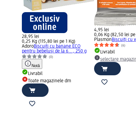
4,95 lei
0,06 Kg (82,50 lei pe
28,95 lei
Plasmon
Biscuiți cu 
0,25 Kg (115,80 lei pe 1 Kg)
(6)
Adoro
Biscuiți cu banane ECO
pentru bebeluși de la 6..., 250 g
Livrabil
(0)
selectare magazi
Notă
Livrabil
Toate magazinele dm