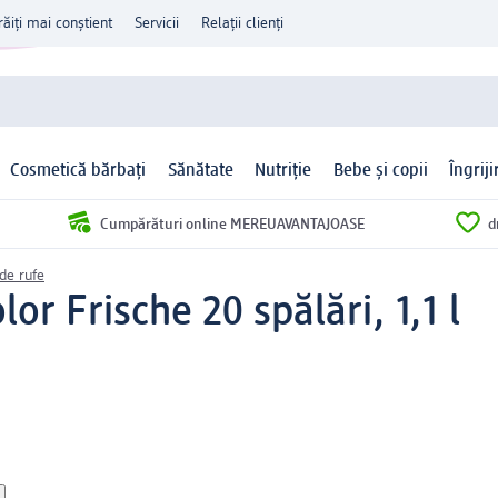
răiți mai conștient
Servicii
Relații clienți
Cosmetică bărbați
Sănătate
Nutriție
Bebe și copii
Îngrij
Cumpărături online MEREUAVANTAJOASE
d
de rufe
lor Frische 20 spălări, 1,1 l