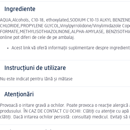
Ingrediente
AQUA,Alcohols, C10-18, ethoxylated,SODIUM C10-13 ALKYL B
CHLORIDE,PROPYLENE GLYCOL,Vinylpyrrolidone/Vinylimidazole 
FORMATE,METHYLISOTHIAZOLINONE,ALPHA-AMYLASE, BENZISOTHIAZ
online pot diferi de cele de pe ambalaj.
Acest link vă oferă informații suplimentare despre ingredient
Instrucțiuni de utilizare
Nu este indicat pentru lână și mătase
Atenționări
Provoacă o iritare gravă a ochilor. Poate provoca o reacţie alergică
produsului. ÎN CAZ DE CONTACT CU OCHII: Clătiți cu atenție cu apă t
clătiți. Dacă iritarea ochilor persistă: consultaţi medicul. Evitaţi 