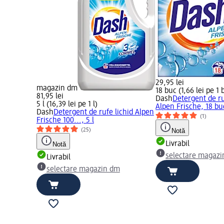
29,95 lei
magazin dm
18 buc (1,66 lei pe 1 
81,95 lei
Dash
Detergent de ru
5 l (16,39 lei pe 1 l)
Alpen Frische, 18 bu
Dash
Detergent de rufe lichid Alpen
(1)
id Alpen
Frische 100..., 5 l
(25)
Notă
Livrabil
Notă
selectare magaz
Livrabil
selectare magazin dm
m