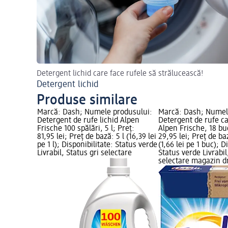
Detergent lichid care face rufele să strălucească!
Detergent lichid
Produse similare
odusului:
Marcă: Dash; Numele produsului:
Marcă: Dash; Numel
pen Frische
Detergent de rufe lichid Alpen
Detergent de rufe ca
95 lei; Preț
Frische 100 spălări, 5 l; Preț:
Alpen Frische, 18 bu
1 l);
81,95 lei; Preț de bază: 5 l (16,39 lei
29,95 lei; Preț de ba
erde
pe 1 l); Disponibilitate: Status verde
(1,66 lei pe 1 buc); D
tare
Livrabil, Status gri selectare
Status verde Livrabil
selectare magazin 