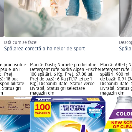
Iată cum se face!
Descop
Spălarea corectă a hainelor de sport
Spăla
e produsului:
Marcă: Dash; Numele produsului:
Marcă: ARIEL; N
psule 3in1
Detergent rufe pudră Alpen Frische
Detergent rufe l
c; Preț:
100 spălări, 6 Kg; Preț: 67,00 lei;
spălări, 900 ml; 
ză: 18 buc
Preț de bază: 6 Kg (11,17 lei pe 1
de bază: 0,9 l (34
isponibilitate:
Kg); Disponibilitate: Status verde
Disponibilitate:
, Status gri
Livrabil, Status gri selectare
Livrabil, Status 
dm
magazin dm
magazin dm