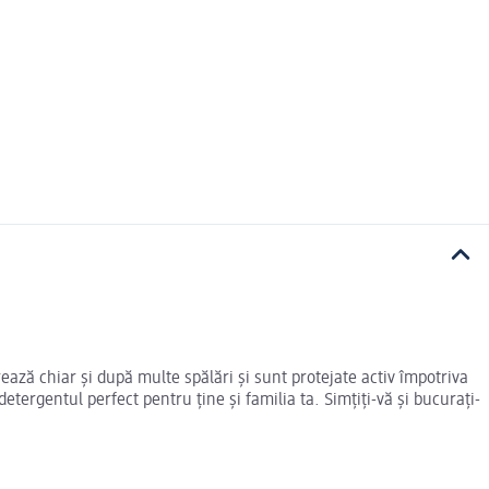
ază chiar și după multe spălări și sunt protejate activ împotriva
etergentul perfect pentru ține și familia ta. Simțiți-vă și bucurați-