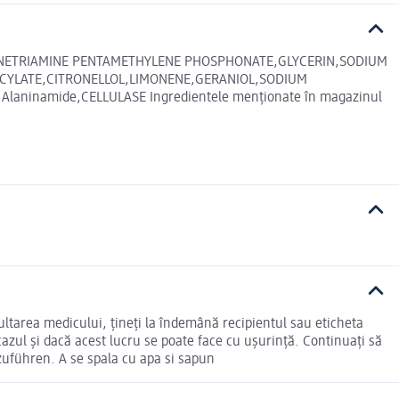
YLENETRIAMINE PENTAMETHYLENE PHOSPHONATE,GLYCERIN,SODIUM
ALICYLATE,CITRONELLOL,LIMONENE,GERANIOL,SODIUM
ninamide,CELLULASE Ingredientele menționate în magazinul
sultarea medicului, țineți la îndemână recipientul sau eticheta
azul și dacă acest lucru se poate face cu ușurință. Continuați să
r zuführen. A se spala cu apa si sapun