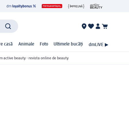
ire casă
Animale
Foto
Ultimele bucăți
dmLIVE ▶
m active beauty - revista online de beauty