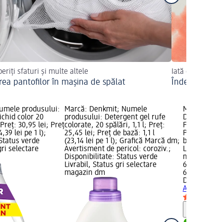
eriți sfaturi și multe altele
Iată cum se fac
rea pantofilor în mașina de spălat
Îndepărtarea 
umele produsului:
Marcă: Denkmit; Numele
Marcă: Das
ichid color 20
produsului: Detergent gel rufe
Detergent r
Preț: 30,95 lei; Preț
colorate, 20 spălări, 1,1 l; Preț:
Frische 60 s
,39 lei pe 1 l);
25,45 lei; Preț de bază: 1,1 l
Preț de bază
 Status verde
(23,14 lei pe 1 l); Grafică Marcă dm;
buc); Dispon
gri selectare
Avertisment de pericol: coroziv.;
Livrabil, St
Disponibilitate: Status verde
magazin d
Livrabil, Status gri selectare
69,95 lei
magazin dm
60 buc (1,17
Dash
Deterg
Alpen Frisc
Notă