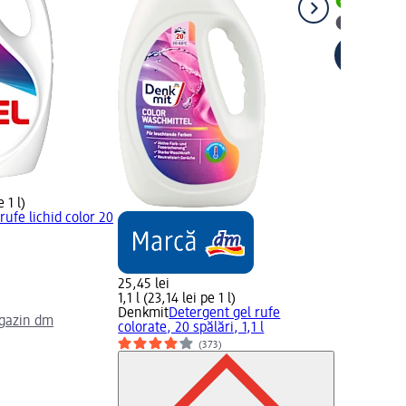
Livrabil
selectar
 1 l)
rufe lichid color 20
25,45 lei
1,1 l (23,14 lei pe 1 l)
Denkmit
Detergent gel rufe
agazin dm
colorate, 20 spălări, 1,1 l
(373)