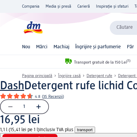
Compania
Media și presă
Carieră
Inspirație și sfaturi
T
Căutare
Nou
Mărci
Machiaj
Îngrijire și parfumerie
Păr
(1)
Transport gratuit de la 150 Lei
Pagina principală
Îngrijire casă
Detergent rufe
Detergent 
Dash
Detergent rufe lichid Co
4.8
(
35 Recenzii
)
16,95 lei
1,1 l (15,41 lei pe 1 l)
Inclusiv TVA plus
transport