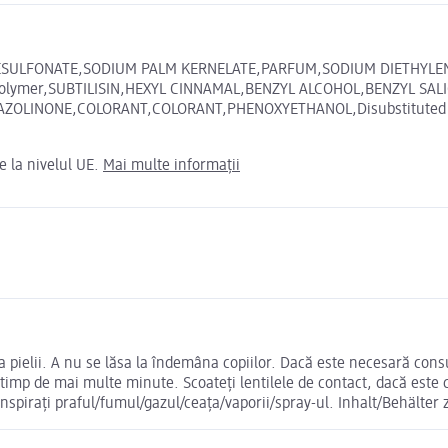
ENZENESULFONATE,SODIUM PALM KERNELATE,PARFUM,SODIUM DIETH
Copolymer,SUBTILISIN,HEXYL CINNAMAL,BENZYL ALCOHOL,BENZYL S
OLINONE,COLORANT,COLORANT,PHENOXYETHANOL,Disubstituted Ala
e la nivelul UE.
Mai multe informații
 a pielii. A nu se lăsa la îndemâna copiilor. Dacă este necesară con
imp de mai multe minute. Scoateți lentilele de contact, dacă este c
să inspirați praful/fumul/gazul/ceața/vaporii/spray-ul. Inhalt/Behälte