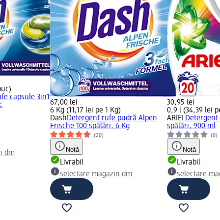
buc)
fe capsule 3in1
67,00 lei
30,95 lei
c
6 Kg (11,17 lei pe 1 Kg)
0,9 l (34,39 lei pe
Dash
Detergent rufe pudră Alpen
ARIEL
Detergent 
Frische 100 spălări, 6 Kg
spălări, 900 ml
(20)
(0)
Notă
Notă
in dm
Livrabil
Livrabil
selectare magazin dm
selectare m