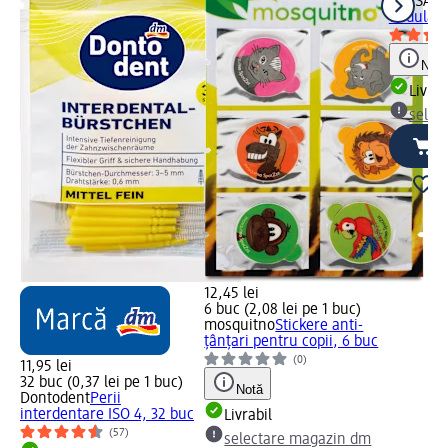
PARSA B
ondulato
Notă
Livrab
selec
12,45 lei
6 buc (2,08 lei pe 1 buc)
mosquitno
Stickere anti-
țânțari pentru copii, 6 buc
(0)
11,95 lei
32 buc (0,37 lei pe 1 buc)
Notă
Dontodent
Perii
interdentare ISO 4, 32 buc
Livrabil
(57)
selectare magazin dm