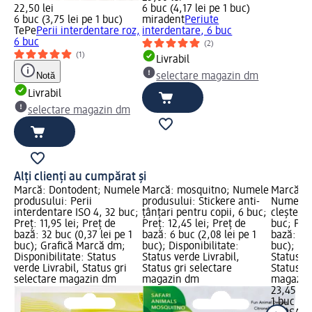
22,50 lei
6 buc (4,17 lei pe 1 buc)
6 buc (3,75 lei pe 1 buc)
miradent
Periute
TePe
Perii interdentare roz,
interdentare, 6 buc
6 buc
(2)
(1)
Livrabil
Notă
selectare magazin dm
Livrabil
selectare magazin dm
Alți clienți au cumpărat și
Marcă: Dontodent; Numele
Marcă: mosquitno; Numele
Marcă: 
produsului: Perii
produsului: Stickere anti-
Numele p
interdentare ISO 4, 32 buc;
țânțari pentru copii, 6 buc;
clește o
Preț: 11,95 lei; Preț de
Preț: 12,45 lei; Preț de
buc; Preț
bază: 32 buc (0,37 lei pe 1
bază: 6 buc (2,08 lei pe 1
bază: 1 b
buc); Grafică Marcă dm;
buc); Disponibilitate:
buc); Dis
Disponibilitate: Status
Status verde Livrabil,
Status ve
verde Livrabil, Status gri
Status gri selectare
Status gr
selectare magazin dm
magazin dm
magazin
23,45 lei
1 buc (23