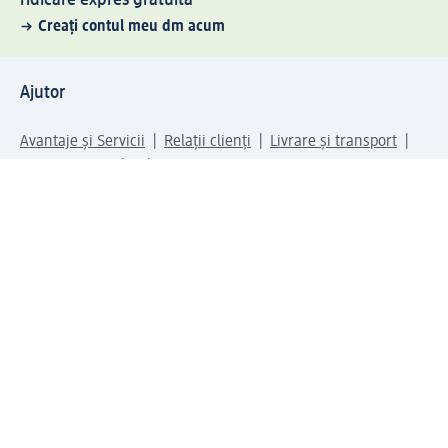
Creați contul meu dm acum
Ajutor
Avantaje și Servicii
Relații clienți
Livrare și transport
Returnare și schimb
Compania dm
Compania
Responsabilitate
Carieră
Presă
Structura corporativă
Universul produselor dm
Lumea dm