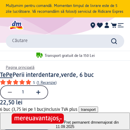
Mulțumim pentru comandă. Momentan timpul de livrare este de 5
zile lucrătoare. Vă recomandăm să folosiți serviciul de Ridicare Expres
Căutare
Transport gratuit de la 150 Lei
Pagina principală
TePe
Perii interdentare,verde, 6 buc
5
(
1 Recenzie
)
22,50 lei
6 buc (3,75 lei pe 1 buc)
Inclusiv TVA plus
transport
Preț permanent dm
nemajorat din
11.09.2025