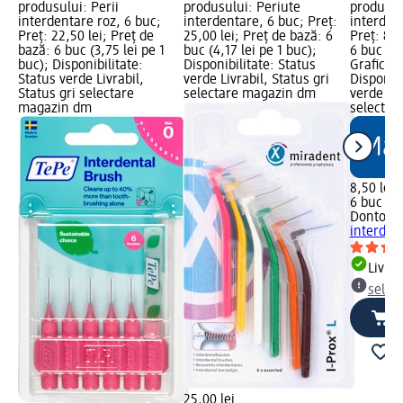
produsului: Perii
produsului: Periute
produsul
interdentare roz, 6 buc;
interdentare, 6 buc; Preț:
interden
Preț: 22,50 lei; Preț de
25,00 lei; Preț de bază: 6
Preț: 8,5
bază: 6 buc (3,75 lei pe 1
buc (4,17 lei pe 1 buc);
6 buc (1,
buc); Disponibilitate:
Disponibilitate: Status
Grafică 
Status verde Livrabil,
verde Livrabil, Status gri
Disponibi
Status gri selectare
selectare magazin dm
verde Liv
magazin dm
selectar
8,50 lei
6 buc (1,
Dontode
interden
Livrab
selec
25,00 lei