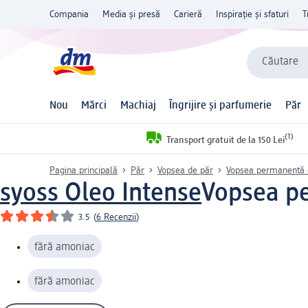
Compania
Media și presă
Carieră
Inspirație și sfaturi
T
Căutare
Nou
Mărci
Machiaj
Îngrijire și parfumerie
Păr
(1)
Transport gratuit de la 150 Lei
Pagina principală
Păr
Vopsea de păr
Vopsea permanentă 
syoss Oleo Intense
Vopsea pe
3.5
(
6 Recenzii
)
fără amoniac
fără amoniac