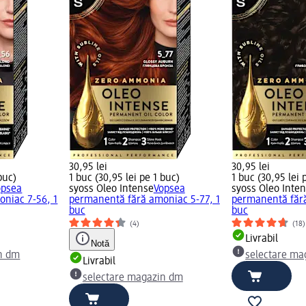
30,95 lei
30,95 lei
buc)
1 buc (30,95 lei pe 1 buc)
1 buc (30,95 lei 
opsea
syoss Oleo Intense
Vopsea
syoss Oleo Inte
niac 7-56, 1
permanentă fără amoniac 5-77, 1
permanentă fără
buc
buc
(4)
(18)
Livrabil
Notă
n dm
selectare ma
Livrabil
selectare magazin dm