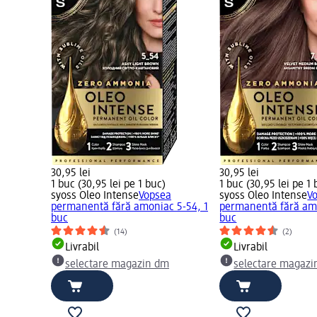
30,95 lei
30,95 lei
1 buc (30,95 lei pe 1 buc)
1 buc (30,95 lei pe 1 
syoss Oleo Intense
Vopsea
syoss Oleo Intense
V
permanentă fără amoniac 5-54, 1
permanentă fără amo
buc
buc
(14)
(2)
Livrabil
Livrabil
selectare magazin dm
selectare magazi