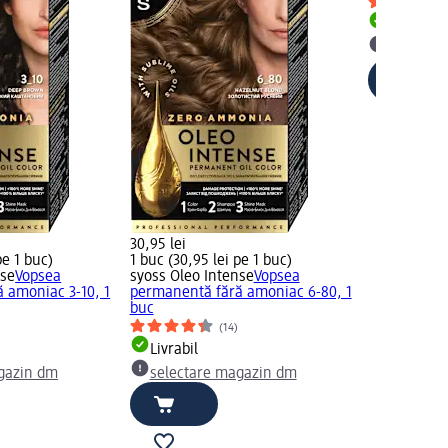
Livrabil
selectar
30,95 lei
pe 1 buc)
1 buc (30,95 lei pe 1 buc)
nse
Vopsea
syoss Oleo Intense
Vopsea
 amoniac 3-10, 1
permanentă fără amoniac 6-80, 1
buc
(14)
Livrabil
gazin dm
selectare magazin dm