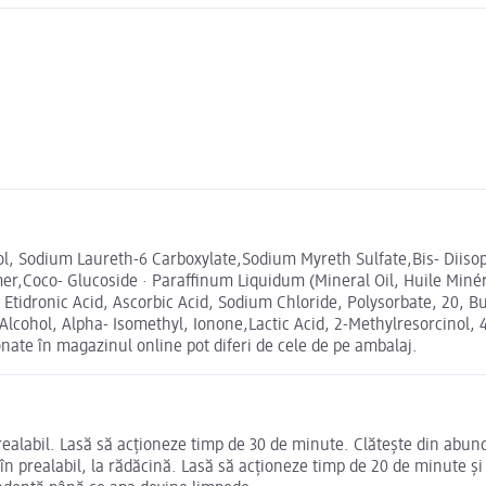
ol, Sodium Laureth-6 Carboxylate,Sodium Myreth Sulfate,Bis- Diis
,Coco- Glucoside · Paraffinum Liquidum (Mineral Oil, Huile Minéra
Etidronic Acid, Ascorbic Acid, Sodium Chloride, Polysorbate, 20, Bu
Alcohol, Alpha- Isomethyl, Ionone,Lactic Acid, 2-Methylresorcinol
ate în magazinul online pot diferi de cele de pe ambalaj.
 prealabil. Lasă să acționeze timp de 30 de minute. Clătește din abu
at în prealabil, la rădăcină. Lasă să acționeze timp de 20 de minute