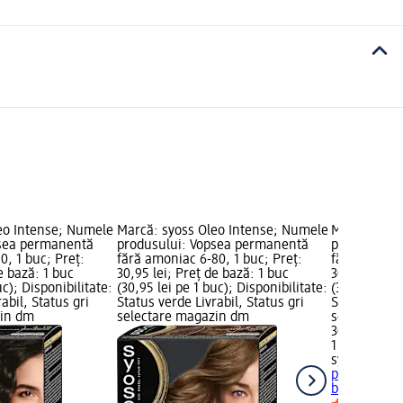
eo Intense; Numele
Marcă: syoss Oleo Intense; Numele
Marcă: syos
psea permanentă
produsului: Vopsea permanentă
produsului
0, 1 buc; Preț:
fără amoniac 6-80, 1 buc; Preț:
fără amoniac
e bază: 1 buc
30,95 lei; Preț de bază: 1 buc
30,95 lei; P
uc); Disponibilitate:
(30,95 lei pe 1 buc); Disponibilitate:
(30,95 lei p
abil, Status gri
Status verde Livrabil, Status gri
Status verde
zin dm
selectare magazin dm
selectare 
30,95 lei
1 buc (30,95
syoss Oleo 
permanentă 
buc