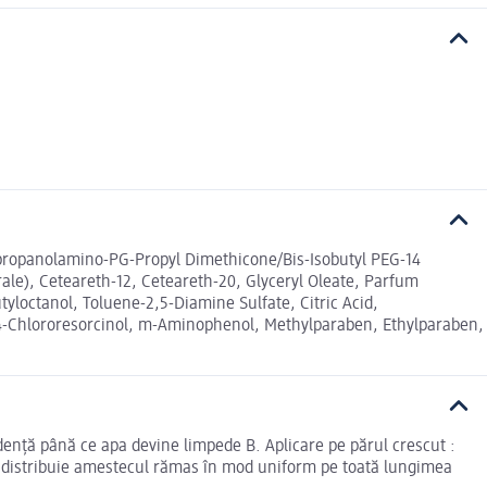
opropanolamino-PG-Propyl Dimethicone/Bis-Isobutyl PEG-14
le), Ceteareth-12, Ceteareth-20, Glyceryl Oleate, Parfum
tyloctanol, Toluene-2,5-Diamine Sulfate, Citric Acid,
, 4-Chlororesorcinol, m-Aminophenol, Methylparaben, Ethylparaben,
ndență până ce apa devine limpede B. Aplicare pe părul crescut :
 și distribuie amestecul rămas în mod uniform pe toată lungimea