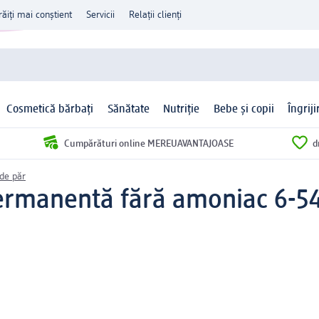
răiți mai conștient
Servicii
Relații clienți
Cosmetică bărbați
Sănătate
Nutriție
Bebe și copii
Îngrij
Cumpărături online MEREUAVANTAJOASE
d
de păr
rmanentă fără amoniac 6-54