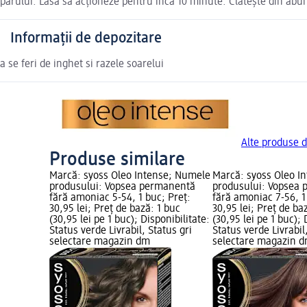
părului. Lasă să acționeze pentru încă 10 minute. Clătește din ab
Informații de depozitare
a se feri de inghet si razele soarelui
Alte produse d
Produse similare
Marcă: syoss Oleo Intense; Numele
Marcă: syoss Oleo I
produsului: Vopsea permanentă
produsului: Vopsea
fără amoniac 5-54, 1 buc; Preț:
fără amoniac 7-56, 1
30,95 lei; Preț de bază: 1 buc
30,95 lei; Preț de ba
(30,95 lei pe 1 buc); Disponibilitate:
(30,95 lei pe 1 buc); 
Status verde Livrabil, Status gri
Status verde Livrabil
selectare magazin dm
selectare magazin 