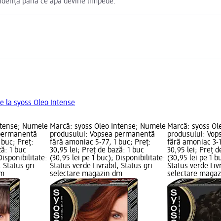
undență până ce apa devine limpede.
e la syoss Oleo Intense
ntense; Numele
Marcă: syoss Oleo Intense; Numele
Marcă: syoss Ol
 permanentă
produsului: Vopsea permanentă
produsului: Vo
 buc; Preț:
fără amoniac 5-77, 1 buc; Preț:
fără amoniac 3-1
ză: 1 buc
30,95 lei; Preț de bază: 1 buc
30,95 lei; Preț d
Disponibilitate:
(30,95 lei pe 1 buc); Disponibilitate:
(30,95 lei pe 1 b
, Status gri
Status verde Livrabil, Status gri
Status verde Livr
dm
selectare magazin dm
selectare maga