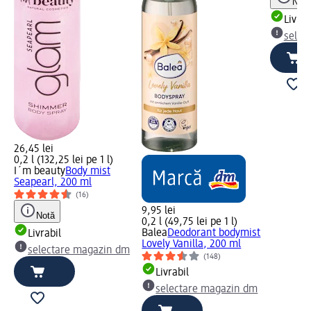
Notă
Livrab
selec
26,45 lei
0,2 l (132,25 lei pe 1 l)
I´m beauty
Body mist
Seapearl, 200 ml
(16)
9,95 lei
Notă
0,2 l (49,75 lei pe 1 l)
Balea
Deodorant bodymist
Livrabil
Lovely Vanilla, 200 ml
selectare magazin dm
(148)
Livrabil
selectare magazin dm