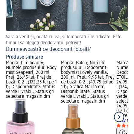
Vara a venit și, odată cu ea, și temperaturile ridicate. Este
De
timpul să alegeți deodorantul potrivit!
De
Dumneavoastră ce deodorant folosiți?
Produse similare
Marcă: I´m beauty;
Marcă: Balea; Numele
Marcă: 
Numele produsului: Body
produsului: Deodorant
Numele p
mist Seapearl, 200 ml;
bodymist Lovely Vanilla,
Deodoran
Preț: 26,45 lei; Preț de
200 ml; Preț: 9,95 lei; Preț
ETOILE, 
bază: 0,2 l (132,25 lei pe 1
de bază: 0,2 l (49,75 lei pe
24,95 lei
l); Disponibilitate: Status
1 l); Grafică Marcă dm;
l (124,75 
verde Livrabil, Status gri
Disponibilitate: Status
Disponibi
selectare magazin dm
verde Livrabil, Status gri
verde Liv
selectare magazin dm
selectar
24,95 lei
0,2 l (124
Dolce&M
body mis