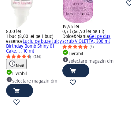
19,95 lei
8,00 lei
0,3 l (66,50 lei pe 1 l)
1 buc (8,00 lei pe 1 buc)
Dolce&Mania
Gel de duș
essence
Luciu de buze Juicy
scrub VIOLETTA, 300 ml
Birthday Bomb Shiny 01
(3)
Cake..., 10 ml
Livrabil
(286)
selectare magazin dm
Notă
Livrabil
selectare magazin dm