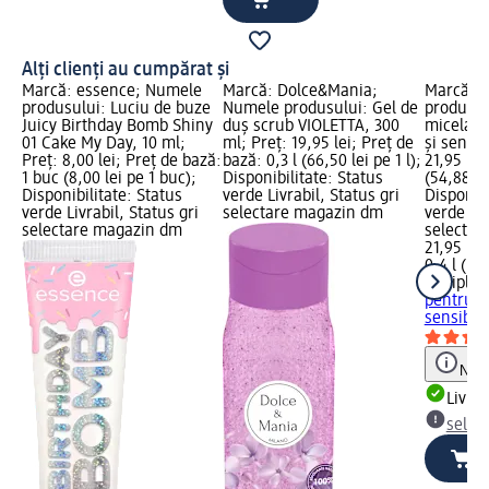
Alți clienți au cumpărat și
Marcă: essence; Numele
Marcă: Dolce&Mania;
Marcă: E
produsului: Luciu de buze
Numele produsului: Gel de
produsul
Juicy Birthday Bomb Shiny
duș scrub VIOLETTA, 300
micelară
01 Cake My Day, 10 ml;
ml; Preț: 19,95 lei; Preț de
și sensib
Preț: 8,00 lei; Preț de bază:
bază: 0,3 l (66,50 lei pe 1 l);
21,95 lei
1 buc (8,00 lei pe 1 buc);
Disponibilitate: Status
(54,88 lei
Disponibilitate: Status
verde Livrabil, Status gri
Disponibi
verde Livrabil, Status gri
selectare magazin dm
verde Liv
selectare magazin dm
selectar
21,95 lei
0,4 l (54,
Elmiplan
pentru t
sensibil,
Notă
Livrab
selec