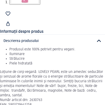
Informații despre produs
Descrierea produsului
Produsul este 100% potrivit pentru vegani.
Iluminare
Strălucire
Piele hidratată
Loțiune de corp vegană. LOVELY PEARL este un amestec seducător
și senzual de arome florale cu o energie strălucitoare de particule
luminoase în culorile inimii și neonului. Simțiți bucuria strălucirii
și emoția momentului! Note de vârf: bujor, frezie, lici, Note de
mijloc: trandafir, lăcrămioara, magnolie, Note de bază: cedru,
ambra, santal.
Număr articol dm: 2630763
EAN: 5903719641258