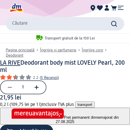
Căutare
Transport gratuit de la 150 Lei
Pagina principală
Îngrijire și parfumerie
Îngrijire corp
Deodorant
LA RIVE
Deodorant body mist LOVELY Pearl, 200
ml
2.2
(
5 Recenzii
)
21,95 lei
0,2 l (109,75 lei pe 1 l)
Inclusiv TVA plus
transport
Preț permanent dm
nemajorat din
27.08.2025