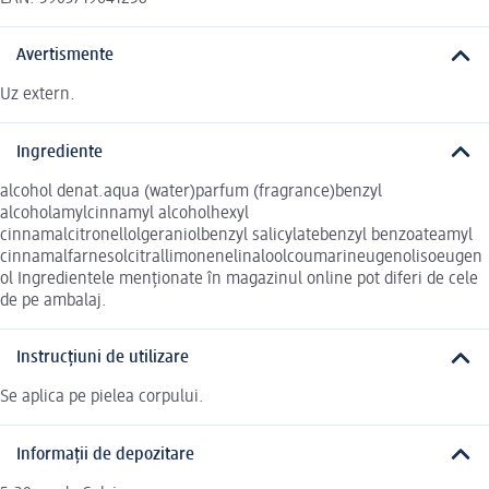
Avertismente
Uz extern.
Ingrediente
alcohol denat.aqua (water)parfum (fragrance)benzyl
alcoholamylcinnamyl alcoholhexyl
cinnamalcitronellolgeraniolbenzyl salicylatebenzyl benzoateamyl
cinnamalfarnesolcitrallimonenelinaloolcoumarineugenolisoeugen
ol Ingredientele menționate în magazinul online pot diferi de cele
de pe ambalaj.
Instrucțiuni de utilizare
Se aplica pe pielea corpului.
Informații de depozitare