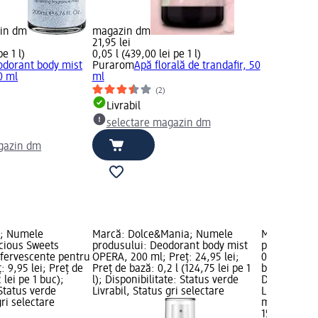
zin dm
magazin dm
21,95 lei
pe 1 l)
0,05 l (439,00 lei pe 1 l)
dorant body mist
Purarom
Apă florală de trandafir, 50
0 ml
ml
(2)
Livrabil
selectare magazin dm
gazin dm
e; Numele
Marcă: Dolce&Mania; Numele
Marcă: ess
icious Sweets
produsului: Deodorant body mist
produsului:
fervescente pentru
OPERA, 200 ml; Preț: 24,95 lei;
01, 4 ml; Pre
ț: 9,95 lei; Preț de
Preț de bază: 0,2 l (124,75 lei pe 1
bază: 1 buc 
 lei pe 1 buc);
l); Disponibilitate: Status verde
Disponibilit
 Status verde
Livrabil, Status gri selectare
Livrabil, St
gri selectare
magazin d
15,50 lei