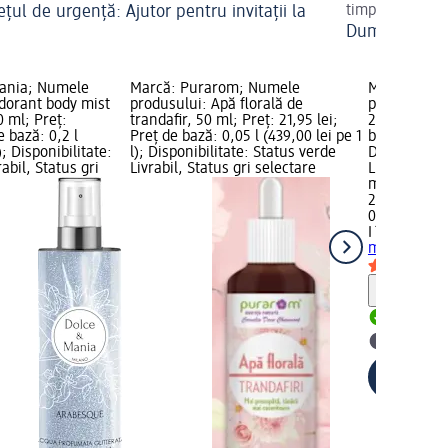
țul de urgență: Ajutor pentru invitații la
timpul să alege
Dumneavoastr
ă
ania; Numele
Marcă: Purarom; Numele
Marcă: I´m
dorant body mist
produsului: Apă florală de
produsului:
 ml; Preț:
trandafir, 50 ml; Preț: 21,95 lei;
200 ml; Preț
e bază: 0,2 l
Preț de bază: 0,05 l (439,00 lei pe 1
bază: 0,2 l (
); Disponibilitate:
l); Disponibilitate: Status verde
Disponibilit
abil, Status gri
Livrabil, Status gri selectare
Livrabil, St
magazin d
26,45 lei
0,2 l (132,25
I´m beauty
ml
Notă
Livrabil
selectar