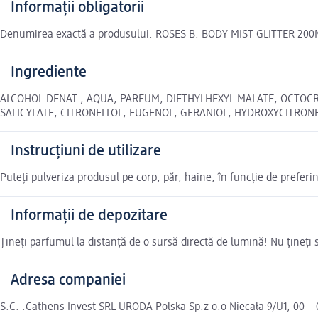
Informații obligatorii
Denumirea exactă a produsului: ROSES B. BODY MIST GLITTER 200
Ingrediente
ALCOHOL DENAT., AQUA, PARFUM, DIETHYLHEXYL MALATE, OCTOC
SALICYLATE, CITRONELLOL, EUGENOL, GERANIOL, HYDROXYCITRONELLAL,
Instrucțiuni de utilizare
Puteți pulveriza produsul pe corp, păr, haine, în funcție de preferinț
Informații de depozitare
Țineți parfumul la distanță de o sursă directă de lumină! Nu țineți
Adresa companiei
S.C. .Cathens Invest SRL URODA Polska Sp.z o.o Niecała 9/U1, 00 