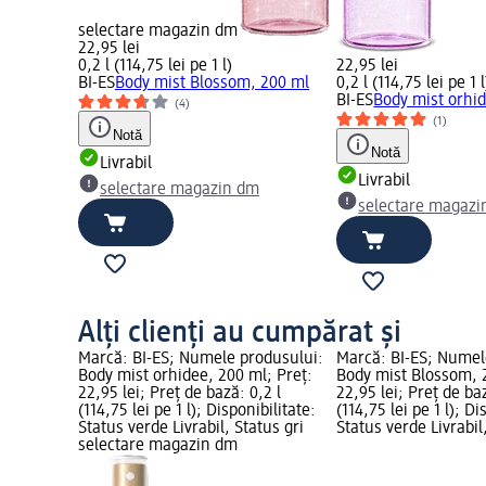
selectare magazin dm
22,95 lei
0,2 l (114,75 lei pe 1 l)
22,95 lei
BI-ES
Body mist Blossom, 200 ml
0,2 l (114,75 lei pe 1 l
BI-ES
Body mist orhi
(4)
(1)
Notă
Notă
Livrabil
Livrabil
selectare magazin dm
selectare magazi
Alți clienți au cumpărat și
Marcă: BI-ES; Numele produsului:
Marcă: BI-ES; Numel
Body mist orhidee, 200 ml; Preț:
Body mist Blossom, 
22,95 lei; Preț de bază: 0,2 l
22,95 lei; Preț de baz
(114,75 lei pe 1 l); Disponibilitate:
(114,75 lei pe 1 l); Di
Status verde Livrabil, Status gri
Status verde Livrabil
selectare magazin dm