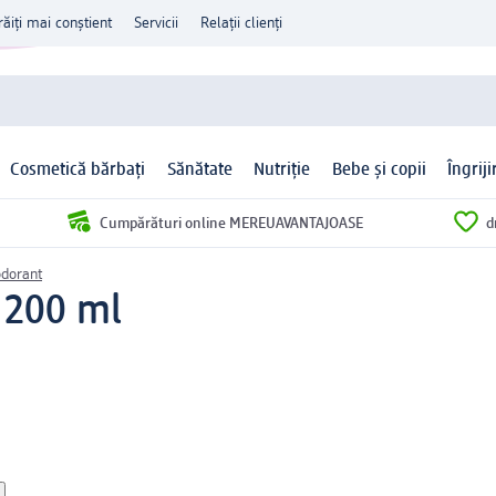
răiți mai conștient
Servicii
Relații clienți
Cosmetică bărbați
Sănătate
Nutriție
Bebe și copii
Îngrij
Cumpărături online MEREUAVANTAJOASE
d
dorant
 200 ml