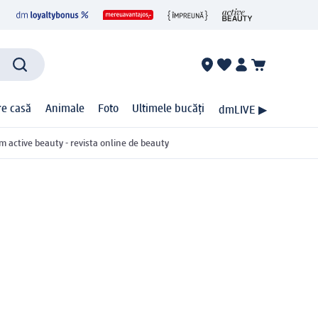
ire casă
Animale
Foto
Ultimele bucăți
dmLIVE ▶
m active beauty - revista online de beauty