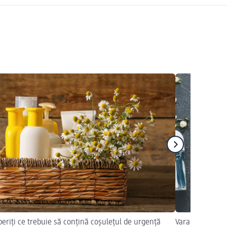
eriți ce trebuie să conțină coșulețul de urgență
Vara a venit și,