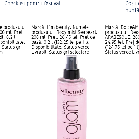
Checklist pentru festival
Coșule
nunt
e produsului:
Marcă: I´m beauty; Numele
Marcă: Dolce&M
00 ml; Preț:
produsului: Body mist Seapearl,
produsului: Deo
ă: 0,2 l
200 ml; Preț: 26,45 lei; Preț de
ARABESQUE, 200
sponibilitate:
bază: 0,2 l (132,25 lei pe 1 l);
24,95 lei; Preț d
, Status gri
Disponibilitate: Status verde
(124,75 lei pe 1 l
dm
Livrabil, Status gri selectare
Status verde Livr