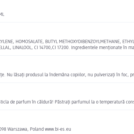
ML
RYLENE, HOMOSALATE, BUTYL METHOXYDIBENZOYLMETHANE, ETHYL
 LINALOOL, CI 14700,CI 17200. Ingredientele menționate în magaz
e. Nu lăsați produsul la îndemâna copiilor, nu pulverizați în foc, pro
 sticla de parfum în căldură! Păstrați parfumul la o temperatură con
– 098 Warszawa, Poland www.bi-es.eu