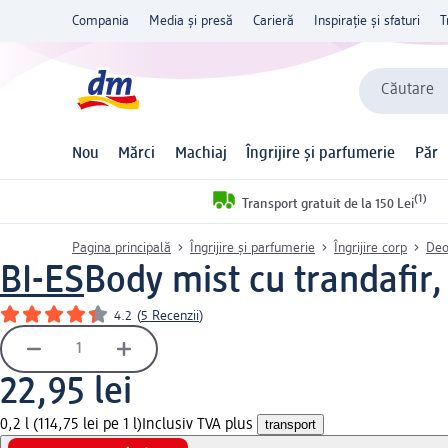
Compania
Media și presă
Carieră
Inspirație și sfaturi
T
Căutare
Nou
Mărci
Machiaj
Îngrijire și parfumerie
Păr
(1)
Transport gratuit de la 150 Lei
Pagina principală
Îngrijire și parfumerie
Îngrijire corp
Deo
BI-ES
Body mist cu trandafir,
4.2
(
5 Recenzii
)
22,95 lei
0,2 l (114,75 lei pe 1 l)
Inclusiv TVA plus
transport