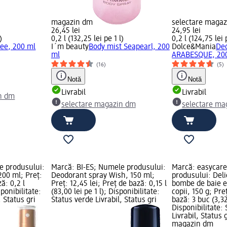
magazin dm
selectare maga
26,45 lei
24,95 lei
)
0,2 l (132,25 lei pe 1 l)
0,2 l (124,75 lei 
dee, 200 ml
I´m beauty
Body mist Seapearl, 200
Dolce&Mania
Deo
ml
ARABESQUE, 20
(16)
(5)
Notă
Notă
Livrabil
Livrabil
n dm
selectare magazin dm
selectare ma
e produsului:
Marcă: BI-ES; Numele produsului:
Marcă: easycar
200 ml; Preț:
Deodorant spray Wish, 150 ml;
produsului: Del
ă: 0,2 l
Preț: 12,45 lei; Preț de bază: 0,15 l
bombe de baie e
sponibilitate:
(83,00 lei pe 1 l); Disponibilitate:
copii, 150 g; Pre
, Status gri
Status verde Livrabil, Status gri
bază: 3 buc (3,32
Disponibilitate:
Livrabil, Status 
magazin dm