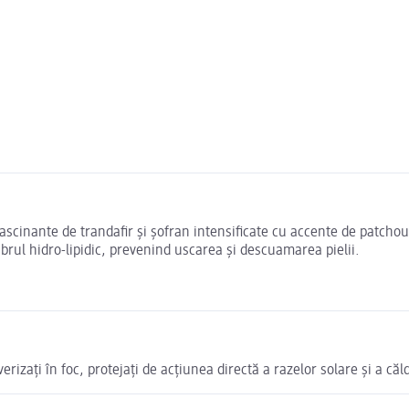
ascinante de trandafir și șofran intensificate cu accente de patcho
brul hidro-lipidic, prevenind uscarea și descuamarea pielii.
rizați în foc, protejați de acțiunea directă a razelor solare și a căld