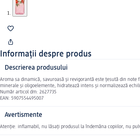
Informații despre produs
Descrierea produsului
Aroma sa dinamică, savuroasă și revigorantă este țesută din note f
minerale și oligoelemente, hidratează intens și normalizează echili
Număr articol dm: 2627735
EAN: 5907554495007
Avertismente
Atenție: inflamabil; nu lăsați produsul la îndemâna copiilor, nu pulve