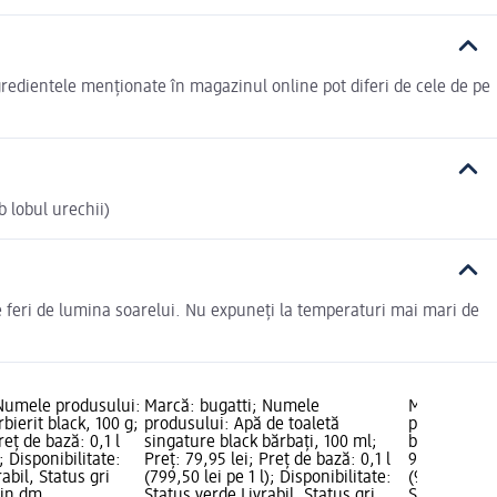
ntele menționate în magazinul online pot diferi de cele de pe
b lobul urechii)
 se feri de lumina soarelui. Nu expuneți la temperaturi mai mari de
Numele produsului:
Marcă: bugatti; Numele
Marcă: JAG
bierit black, 100 g;
produsului: Apă de toaletă
produsului:
reț de bază: 0,1 l
singature black bărbați, 100 ml;
bărbați Gold
); Disponibilitate:
Preț: 79,95 lei; Preț de bază: 0,1 l
99,95 lei; P
abil, Status gri
(799,50 lei pe 1 l); Disponibilitate:
(999,50 lei p
zin dm
Status verde Livrabil, Status gri
Status verde