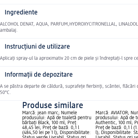
Ingrediente
ALCOHOL DENAT, AQUA, PARFUM,HYDROXYCITRONELLAL, LINALOOL, CO
ambalaj.
Instrucțiuni de utilizare
Aplicați spray-ul la aproximativ 20 cm de piele și îndreptați-l spre c
Informații de depozitare
A se păstra departe de căldură, suprafețe fierbinți, scântei, flăcăr
50°C.
Produse similare
Marcă: jean marc; Numele
Marcă: AVIATOR; Nu
produsului: Apă de toaletă pentru
produsului: Apă de t
bărbați Black, 100 ml; Preț:
Authentic, 100 ml; Pr
48,45 lei; Preț de bază: 0,1 l
Preț de bază: 0,1 l (1
(484,50 lei pe 1 l); Disponibilitate:
l); Disponibilitate: S
Status verde Livrabil, Status gri
Livrabil, Status gri s