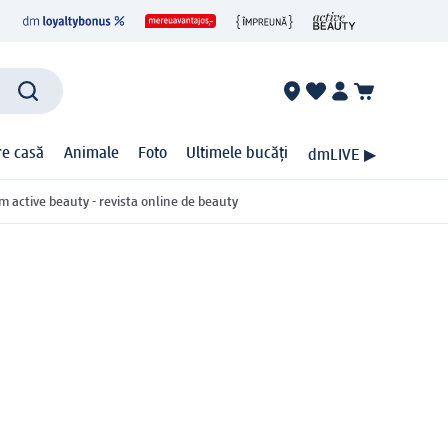
ire casă
Animale
Foto
Ultimele bucăți
dmLIVE ▶
m active beauty - revista online de beauty