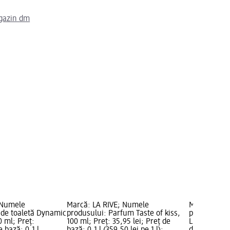
gazin dm
 Numele
Marcă: LA RIVE; Numele
Marcă: Old 
 de toaletă Dynamic
produsului: Parfum Taste of kiss,
produsului:
 ml; Preț:
100 ml; Preț: 35,95 lei; Preț de
LEGEND, 50 m