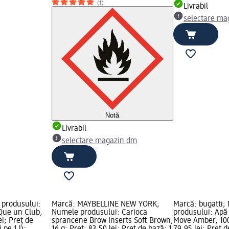
(1)
Livrabil
selectare ma
Notă
Livrabil
selectare magazin dm
 produsului:
Marcă: MAYBELLINE NEW YORK;
Marcă: bugatti;
Que un Club,
Numele produsului: Carioca
produsului: Apă
ei; Preț de
sprancene Brow Inserts Soft Brown,
Move Amber, 100