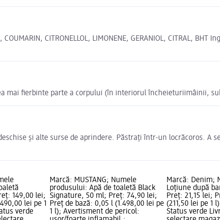
UMARIN, CITRONELLOL, LIMONENE, GERANIOL, CITRAL, BHT Ingredie
ea mai fierbinte parte a corpului (în interiorul încheieturiimâinii, su
i deschise și alte surse de aprindere. Păstrați într-un locrăcoros. A
mele
Marcă: MUSTANG; Numele
Marcă: Denim; 
oaletă
produsului: Apă de toaletă Black
Loțiune după bar
eț: 149,00 lei;
Signature, 50 ml; Preț: 74,90 lei;
Preț: 21,15 lei; P
.490,00 lei pe 1
Preț de bază: 0,05 l (1.498,00 lei pe
(211,50 lei pe 1 l
tatus verde
1 l); Avertisment de pericol:
Status verde Livr
electare
ușor/foarte inflamabil.;
selectare maga