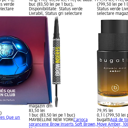
 pe 1 l);
16 g; Preț: 83,50 lei; Preț de bază: 1
79,95 lei; Preț d
us verde
buc (83,50 lei pe 1 buc);
(799,50 lei pe 1 l
electare
Disponibilitate: Status verde
Status verde Livr
Livrabil, Status gri selectare
selectare maga
magazin dm
83,50 lei
79,95 lei
l)
1 buc (83,50 lei pe 1 buc)
0,1 l (799,50 lei 
Mes Que un
MAYBELLINE NEW YORK
Carioca
bugatti
Apă de t
sprancene Brow Inserts Soft Brown,
Move Amber, 10