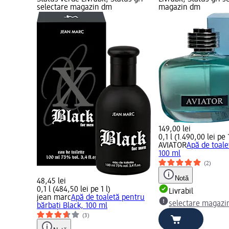
selectare magazin dm
magazin dm
149,00 lei
0,1 l (1.490,00 lei pe 1
AVIATOR
Apă de toale
100 ml
(2)
Notă
48,45 lei
0,1 l (484,50 lei pe 1 l)
Livrabil
jean marc
Apă de toaletă pentru
selectare magazi
bărbați Black, 100 ml
(3)