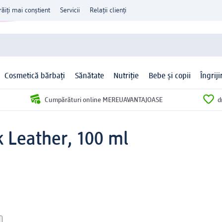
răiți mai conștient
Servicii
Relații clienți
Cosmetică bărbați
Sănătate
Nutriție
Bebe și copii
Îngrij
Cumpărături online MEREUAVANTAJOASE
d
k Leather, 100 ml