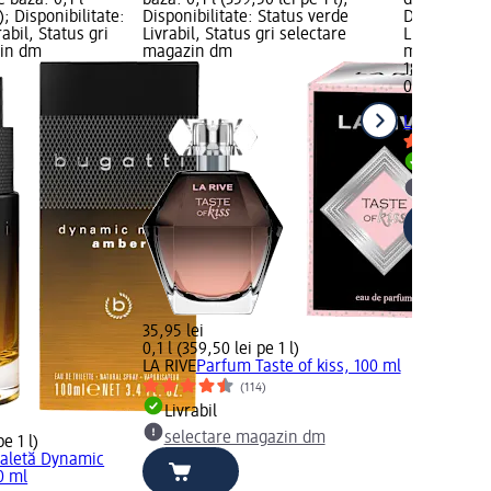
e bază: 0,1 l
bază: 0,1 l (359,50 lei pe 1 l);
de bază: 0,05
); Disponibilitate:
Disponibilitate: Status verde
Disponibilit
abil, Status gri
Livrabil, Status gri selectare
Livrabil, St
zin dm
magazin dm
magazin d
18,85 lei
0,05 l (377,0
Old Spice
De
LEGEND, 50
Livrabil
selectar
35,95 lei
0,1 l (359,50 lei pe 1 l)
LA RIVE
Parfum Taste of kiss, 100 ml
(114)
Livrabil
selectare magazin dm
pe 1 l)
oaletă Dynamic
0 ml