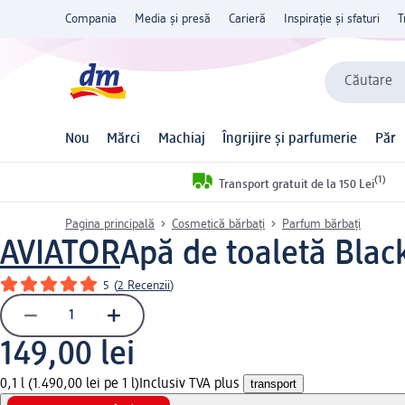
Compania
Media și presă
Carieră
Inspirație și sfaturi
T
Căutare
Nou
Mărci
Machiaj
Îngrijire și parfumerie
Păr
(1)
Transport gratuit de la 150 Lei
Pagina principală
Cosmetică bărbați
Parfum bărbaţi
AVIATOR
Apă de toaletă Blac
5
(
2 Recenzii
)
149,00 lei
0,1 l (1.490,00 lei pe 1 l)
Inclusiv TVA plus
transport