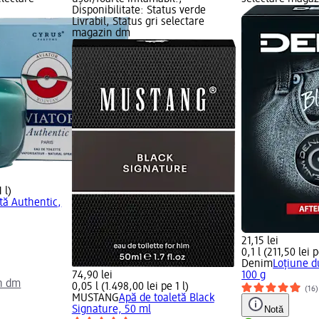
Disponibilitate: Status verde
Livrabil, Status gri selectare
magazin dm
 l)
tă Authentic,
21,15 lei
0,1 l (211,50 lei p
Denim
Loțiune d
74,90 lei
100 g
n dm
0,05 l (1.498,00 lei pe 1 l)
(16)
MUSTANG
Apă de toaletă Black
Signature, 50 ml
Notă