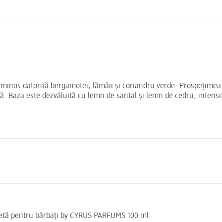
minos datorită bergamotei, lămâii și coriandru verde. Prospețimea e
ră. Baza este dezvăluită cu lemn de santal și lemn de cedru, inten
letă pentru bărbați by CYRUS PARFUMS 100 ml