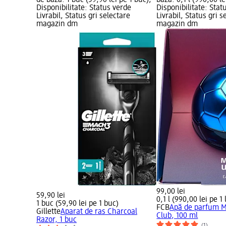
de bază: 1 buc (59,90 lei pe 1 buc);
bază: 0,1 l (990,00 lei
Disponibilitate: Status verde
Disponibilitate: Stat
Livrabil, Status gri selectare
Livrabil, Status gri s
magazin dm
magazin dm
99,00 lei
59,90 lei
0,1 l (990,00 lei pe 1 
1 buc (59,90 lei pe 1 buc)
FCB
Apă de parfum 
Gillette
Aparat de ras Charcoal
Club, 100 ml
Razor, 1 buc
(1)