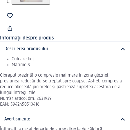
Informații despre produs
Descrierea produsului
Culoare bej
Mărime S
Ciorapul prezintă o compresie mai mare în zona gleznei,
presiunea reducându-se treptat spre coapse. Astfel, compresia
reduce oboseală piciorelor și păstrează suplețea acestora de-a
lungul întregii zile.
Număr articol dm: 2631939
EAN: 5942450510416
Avertismente
Întindeți la uscat departe de surse directe de căldură.