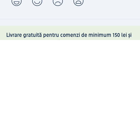
Livrare gratuită pentru comenzi de minimum 150 lei și
ridicare expres gratuită
Creați contul meu dm acum
Ajutor
Avantaje și Servicii
Relații clienți
Livrare și transport
Returnare și schimb
Compania dm
Compania
Responsabilitate
Carieră
Presă
Structura corporativă
Universul produselor dm