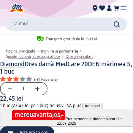
Căutare
Transport gratuit de la 150 Lei
Pagina principală
Îngrijire și parfumerie
Șosete, colanți, dresuri și altele
Dresuri și colanți
Diamond
Dres damă MedCare 20DEN mărimea S,
1 buc
3
(
1 Recenzie
)
22,45 lei
1 buc (22,45 lei pe 1 buc)
Inclusiv TVA plus
transport
Preț permanent dm
nemajorat din
22.07.2025