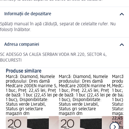
Informații de depozitare
Spălați manual în apă călduță, separat de celelalte rufer. Nu
folosiți înălbitor.
Adresa companiei
SC ADESGO SA CALEA SERBAN VODA NR.220, SECTOR 4,
BUCURESTI
Produse similare
Marcă: Diamond; Numele
Marcă: Diamond; Numele
Marcă: 
produsului: Dres damă
produsului: Dres damă
produsul
MedCare 20DEN marime S,
MedCare 20DEN marime M,
MedCare
1 buc; Preț: 22,45 lei; Preț
1 buc; Preț: 22,45 lei; Preț
1 buc; Pr
de bază: 1 buc (22,45 lei pe
de bază: 1 buc (22,45 lei pe
de bază: 
1 buc); Disponibilitate:
1 buc); Disponibilitate:
1 buc); D
Status verde Livrabil,
Status verde Livrabil,
Status ve
Status gri selectare
Status gri selectare
Status gr
magazin dm
magazin dm
magazin
22,45 lei
1 buc (22
Diamon