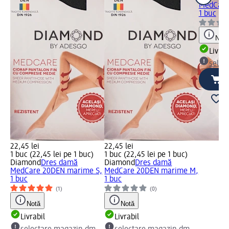
MedCare
1 buc
Notă
Livrab
selec
22,45 lei
22,45 lei
1 buc (22,45 lei pe 1 buc)
1 buc (22,45 lei pe 1 buc)
Diamond
Dres damă
Diamond
Dres damă
MedCare 20DEN marime S,
MedCare 20DEN marime M,
1 buc
1 buc
(1)
(0)
Notă
Notă
Livrabil
Livrabil