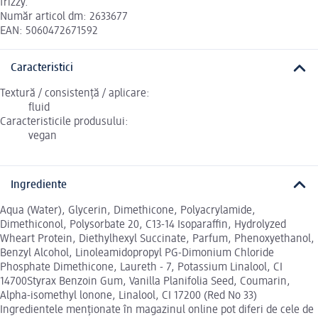
frizzy.
Număr articol dm: 2633677
EAN: 5060472671592
Caracteristici
Textură / consistență / aplicare:
fluid
Caracteristicile produsului:
vegan
Ingrediente
Aqua (Water), Glycerin, Dimethicone, Polyacrylamide,
Dimethiconol, Polysorbate 20, C13-14 Isoparaffin, Hydrolyzed
Wheart Protein, Diethylhexyl Succinate, Parfum, Phenoxyethanol,
Benzyl Alcohol, Linoleamidopropyl PG-Dimonium Chloride
Phosphate Dimethicone, Laureth - 7, Potassium Linalool, CI
14700Styrax Benzoin Gum, Vanilla Planifolia Seed, Coumarin,
Alpha-isomethyl lonone, Linalool, CI 17200 (Red No 33)
Ingredientele menționate în magazinul online pot diferi de cele de