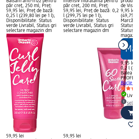
Balsam anti-frizz pentru
intensiv hidratanta pentru
produsul
păr creț, 250 ml; Preț:
păr cret, 200 ml; Preț:
de Vis, 2
59,95 lei; Preț de bază:
59,95 lei; Preț de bază: 0,2
9,95 lei;
0,25 l (239,80 lei pe 1 l);
l (299,75 lei pe 1 l);
(49,75 le
Disponibilitate: Status
Disponibilitate: Status
Marcă dm
verde Livrabil, Status gri
verde Livrabil, Status gri
Status ve
selectare magazin dm
selectare magazin dm
Status gr
magazin
9,95 lei
0,2 l (49,
Balea
PROFESS
Bucle de
Livrab
selec
59,95 lei
59,95 lei