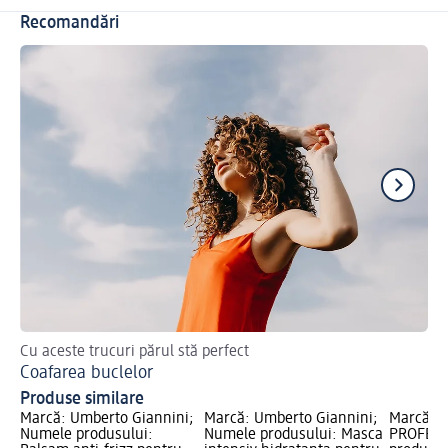
Recomandări
Cu aceste trucuri părul stă perfect
Sfa
Coafarea buclelor
Me
Produse similare
Marcă: Umberto Giannini;
Marcă: Umberto Giannini;
Marcă: B
Numele produsului:
Numele produsului: Masca
PROFESS