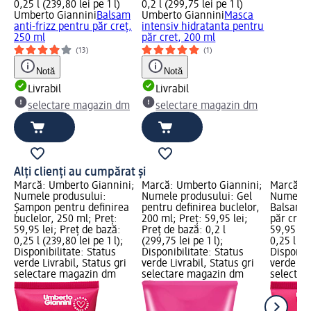
0,25 l (239,80 lei pe 1 l)
0,2 l (299,75 lei pe 1 l)
Umberto Giannini
Balsam
Umberto Giannini
Masca
anti-frizz pentru păr creț,
intensiv hidratanta pentru
250 ml
păr cret, 200 ml
(13)
(1)
Notă
Notă
Livrabil
Livrabil
selectare magazin dm
selectare magazin dm
Alți clienți au cumpărat și
Marcă: Umberto Giannini;
Marcă: Umberto Giannini;
Marcă: U
Numele produsului:
Numele produsului: Gel
Numele p
Șampon pentru definirea
pentru definirea buclelor,
Balsam a
buclelor, 250 ml; Preț:
200 ml; Preț: 59,95 lei;
păr creț,
59,95 lei; Preț de bază:
Preț de bază: 0,2 l
59,95 lei
0,25 l (239,80 lei pe 1 l);
(299,75 lei pe 1 l);
0,25 l (23
Disponibilitate: Status
Disponibilitate: Status
Disponibi
verde Livrabil, Status gri
verde Livrabil, Status gri
verde Liv
selectare magazin dm
selectare magazin dm
selectar