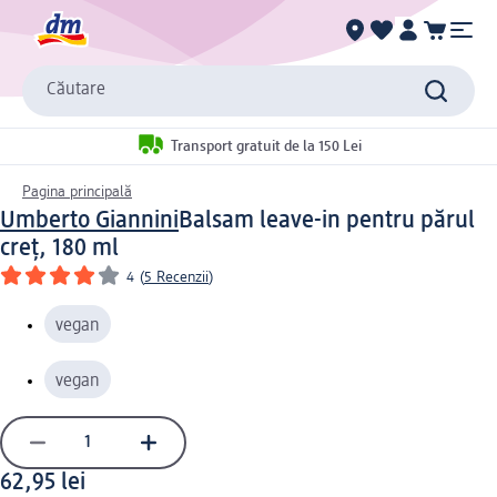
Căutare
Transport gratuit de la 150 Lei
Pagina principală
Umberto Giannini
Balsam leave-in pentru părul
creț, 180 ml
4
(
5 Recenzii
)
vegan
vegan
62,95 lei