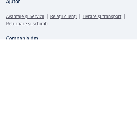
Ajutor
Avantaje și Servicii
Relații clienți
Livrare și transport
Returnare și schimb
Compania dm
Compania
Responsabilitate
Carieră
Presă
Structura corporativă
Universul produselor dm
Lumea dm
Metode de plată