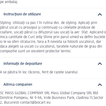
pe ambalaj.
Instrucțiuni de utilizare
Styling: Utilizați ca pas 1 în rutina dvs. de styling. Aplicați prin
părul uscat cu prosopul și continuați cu celelalte produse de
coafare, uscați părul cu difuzorul sau uscați la aer. Sfat: Aplicand o
mica cantitate de Curl Jelly Shine prin parul umed va defini buclele
si le va oferi stralucire, fara a fi nevoita sa folositi uscatorul, dar
daca alegeti sa uscati cu uscatorul, taratele naturale de grau din
compozitie sunt un excelent protector termic.
Informații de depozitare
A se păstra în loc răcoros, ferit de razele soarelui.
Adresa companiei
SC MASS GLOBAL COMPANY SRL Mass Global Company SRL Bld
Dimitrie Pompeiu, Nr 9-9A, Iride Business Park, cladirea 11,Sector
2, Bucuresti contact@biocart.eu