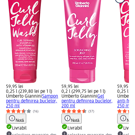
59,95 lei
59,95 lei
59,95 lei
0,25 l (239,80 lei pe 1 l)
0,2 l (299,75 lei pe 1 l)
0,25 l (23
Umberto Giannini
Șampon
Umberto Giannini
Gel
Umberto
pentru definirea buclelor,
pentru definirea buclelor,
anti-friz
250 ml
200 ml
250 ml
(16)
(37)
Notă
Notă
Notă
Livrabil
Livrabil
Livrab