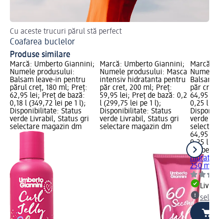
Cu aceste trucuri părul stă perfect
Sfa
Coafarea buclelor
Me
Produse similare
Marcă: Umberto Giannini;
Marcă: Umberto Giannini;
Marcă: U
Numele produsului:
Numele produsului: Masca
Numele p
Balsam leave-in pentru
intensiv hidratanta pentru
Balsam h
părul creț, 180 ml; Preț:
păr cret, 200 ml; Preț:
păr creț,
62,95 lei; Preț de bază:
59,95 lei; Preț de bază: 0,2
64,95 lei
0,18 l (349,72 lei pe 1 l);
l (299,75 lei pe 1 l);
0,25 l (25
Disponibilitate: Status
Disponibilitate: Status
Disponibi
verde Livrabil, Status gri
verde Livrabil, Status gri
verde Liv
selectare magazin dm
selectare magazin dm
selectar
64,95 lei
0,25 l (25
Umberto
hidratan
250 ml
Livrab
selec