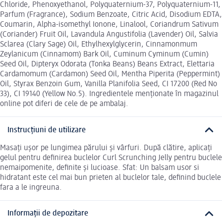
Chloride, Phenoxyethanol, Polyquaternium-37, Polyquaternium-11,
Parfum (Fragrance), Sodium Benzoate, Citric Acid, Disodium EDTA,
Coumarin, Alpha-isomethyl Ionone, Linalool, Coriandrum Sativum
(Coriander) Fruit Oil, Lavandula Angustifolia (Lavender) Oil, Salvia
Sclarea (Clary Sage) Oil, Ethylhexylglycerin, Cinnamonmum
Zeylanicum (Cinnamom) Bark Oil, Cuminum Cyminum (Cumin)
Seed Oil, Dipteryx Odorata (Tonka Beans) Beans Extract, Elettaria
Cardamomum (Cardamon) Seed Oil, Mentha Piperita (Peppermint)
Oil, Styrax Benzoin Gum, Vanilla Planifolia Seed, CI 17200 (Red No
33), CI 19140 (Yellow No.5). Ingredientele menționate în magazinul
online pot diferi de cele de pe ambalaj.
Instrucțiuni de utilizare
Masați ușor pe lungimea părului și vârfuri. După clătire, aplicați
gelul pentru definirea buclelor Curl Scrunching Jelly pentru buclele
nemaipomenite, definite și lucioase. Sfat: Un balsam usor si
hidratant este cel mai bun prieten al buclelor tale, definind buclele
fara a le ingreuna.
Informații de depozitare