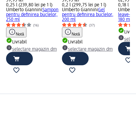
59,95 lei
59,95 lei
62,95 lei
0,25 l (239,80 lei pe 1 l)
0,2 l (299,75 lei pe 1 l)
0,18 l (34
Umberto Giannini
Șampon
Umberto Giannini
Gel
Umberto
pentru definirea buclelor,
pentru definirea buclelor,
leave-in 
250 ml
200 ml
180 ml
(16)
(37)
Livrab
Notă
Notă
selec
Livrabil
Livrabil
selectare magazin dm
selectare magazin dm