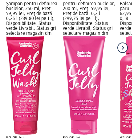
Șampon pentru definirea
pentru definirea buclelor,
Balsam l
buclelor, 250 ml; Preț:
200 ml; Preț: 59,95 lei;
părul cre
59,95 lei; Preț de bază:
Preț de bază: 0,2 l
62,95 lei
0,25 l (239,80 lei pe 1 l);
(299,75 lei pe 1 l);
0,18 l (34
Disponibilitate: Status
Disponibilitate: Status
Disponibi
verde Livrabil, Status gri
verde Livrabil, Status gri
verde Liv
selectare magazin dm
selectare magazin dm
selectar