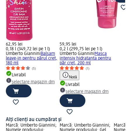
62,95 lei
59,95 lei
0,18 l (349,72 lei pe 1 l)
0,2 l (299,75 lei pe 1 l)
Umberto Giannini
Balsam
Umberto Giannini
Masca
leave-in pentru părul creț,
intensiv hidratanta pentru
180 ml
păr cret, 200 ml
(5)
(1)
Livrabil
Notă
selectare magazin dm
Livrabil
selectare magazin dm
Alți clienți au cumpărat și
Marcă: Umberto Giannini;
Marcă: Umberto Giannini;
Marcă: U
Numele produsului:
Numele produsului: Gel
Numele p