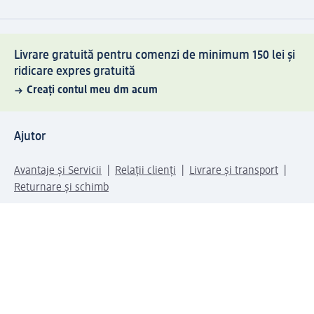
Livrare gratuită pentru comenzi de minimum 150 lei și
ridicare expres gratuită
Creați contul meu dm acum
Ajutor
Avantaje și Servicii
Relații clienți
Livrare și transport
Returnare și schimb
Compania dm
Compania
Responsabilitate
Carieră
Presă
Structura corporativă
Universul produselor dm
Lumea dm