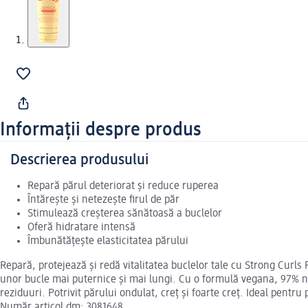
Informații despre produs
Descrierea produsului
Repară părul deteriorat și reduce ruperea
Întărește și netezește firul de păr
Stimulează creșterea sănătoasă a buclelor
Oferă hidratare intensă
Îmbunătățește elasticitatea părului
Repară, protejează și redă vitalitatea buclelor tale cu Strong Curl
unor bucle mai puternice și mai lungi. Cu o formulă vegana, 97% nat
reziduuri. Potrivit părului ondulat, creț și foarte creț. Ideal pentru 
Număr articol dm: 3081648