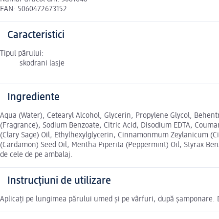
EAN: 5060472673152
Caracteristici
Tipul părului:
skodrani lasje
Ingrediente
Aqua (Water), Cetearyl Alcohol, Glycerin, Propylene Glycol, Behe
(Fragrance), Sodium Benzoate, Citric Acid, Disodium EDTA, Coumarin
(Clary Sage) Oil, Ethylhexylglycerin, Cinnamonmum Zeylanicum (
(Cardamon) Seed Oil, Mentha Piperita (Peppermint) Oil, Styrax Benzo
de cele de pe ambalaj.
Instrucțiuni de utilizare
Aplicați pe lungimea părului umed și pe vârfuri, după șamponare. De