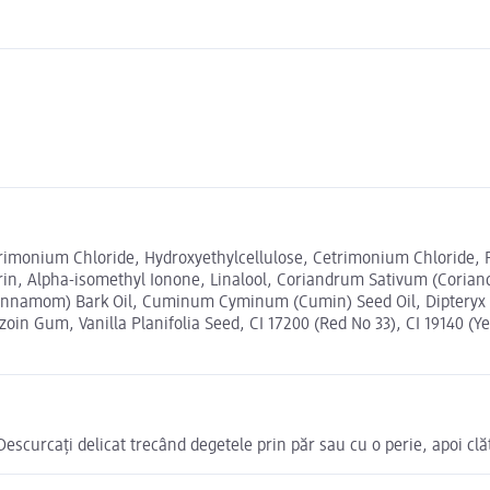
ntrimonium Chloride, Hydroxyethylcellulose, Cetrimonium Chloride
, Alpha-isomethyl Ionone, Linalool, Coriandrum Sativum (Coriander)
Cinnamom) Bark Oil, Cuminum Cyminum (Cumin) Seed Oil, Dipteryx
in Gum, Vanilla Planifolia Seed, CI 17200 (Red No 33), CI 19140 (Ye
scurcați delicat trecând degetele prin păr sau cu o perie, apoi clăt