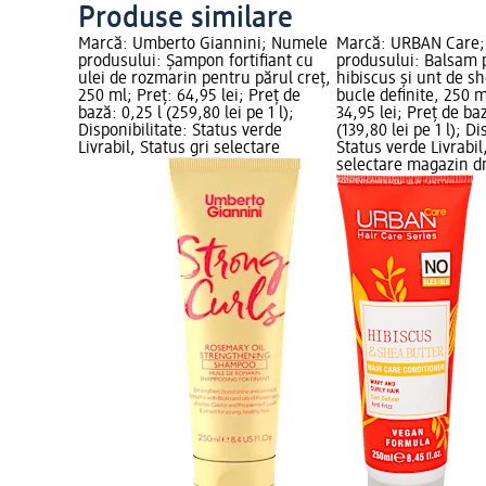
Produse similare
Marcă: Umberto Giannini; Numele
Marcă: URBAN Care
produsului: Șampon fortifiant cu
produsului: Balsam p
ulei de rozmarin pentru părul creț,
hibiscus și unt de s
250 ml; Preț: 64,95 lei; Preț de
bucle definite, 250 m
bază: 0,25 l (259,80 lei pe 1 l);
34,95 lei; Preț de ba
Disponibilitate: Status verde
(139,80 lei pe 1 l); Di
Livrabil, Status gri selectare
Status verde Livrabil
selectare magazin 