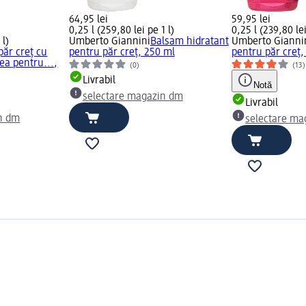
64,95 lei
59,95 lei
0,25 l (259,80 lei pe 1 l)
0,25 l (239,80 lei
 l)
Umberto Giannini
Balsam hidratant
Umberto Gianni
ăr creț cu
pentru păr creț, 250 ml
pentru păr creț,
ea pentru...,
(0)
(13)
Livrabil
Notă
selectare magazin dm
Livrabil
n dm
selectare ma