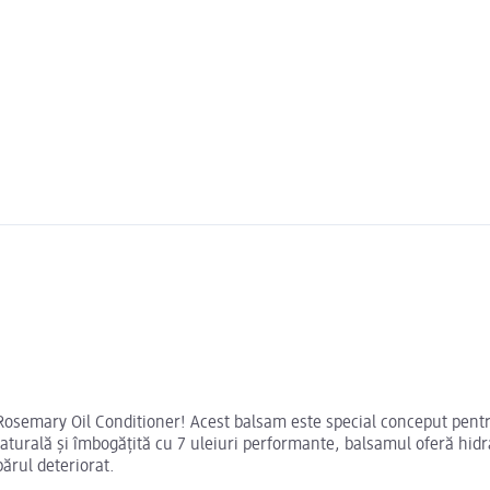
s Rosemary Oil Conditioner! Acest balsam este special conceput pentr
urală și îmbogățită cu 7 uleiuri performante, balsamul oferă hidrat
părul deteriorat.