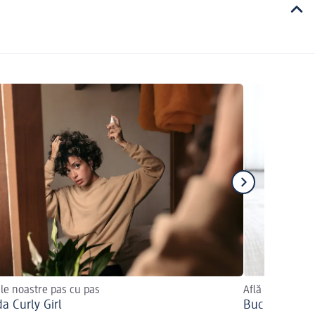
ile noastre pas cu pas
Află mai multe 
a Curly Girl
Bucle și ondu