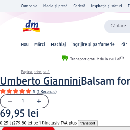
Compania
Media și presă
Carieră
Inspirație și sfaturi
T
Căutare
Nou
Mărci
Machiaj
Îngrijire și parfumerie
Păr
(1)
Transport gratuit de la 150 Lei
Pagina principală
Umberto Giannini
Balsam for
5
(
1 Recenzie
)
69,95 lei
0,25 l (279,80 lei pe 1 l)
Inclusiv TVA plus
transport