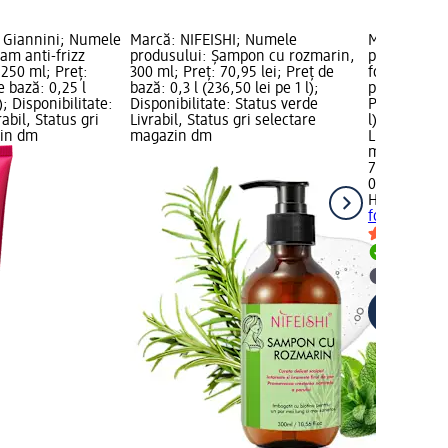
 Giannini; Numele
Marcă: NIFEISHI; Numele
Marcă: HAI
am anti-frizz
produsului: Șampon cu rozmarin,
produsului:
 250 ml; Preț:
300 ml; Preț: 70,95 lei; Preț de
fortifierea 
e bază: 0,25 l
bază: 0,3 l (236,50 lei pe 1 l);
părului, 350
); Disponibilitate:
Disponibilitate: Status verde
Preț de bază
abil, Status gri
Livrabil, Status gri selectare
l); Disponib
zin dm
magazin dm
Livrabil, St
magazin d
79,95 lei
0,35 l (228,4
HAIRBURST
fortifierea 
Livrabil
selectar