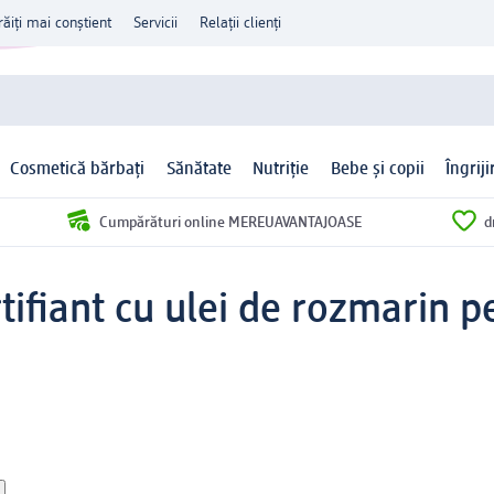
răiți mai conștient
Servicii
Relații clienți
Cosmetică bărbați
Sănătate
Nutriție
Bebe și copii
Îngrij
Cumpărături online MEREUAVANTAJOASE
d
tifiant cu ulei de rozmarin p