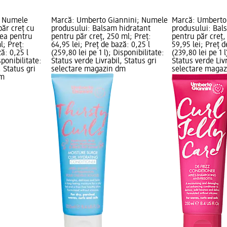
; Numele
Marcă: Umberto Giannini; Numele
Marcă: Umberto
ăr creț cu
produsului: Balsam hidratant
produsului: Bals
hea pentru
pentru păr creț, 250 ml; Preț:
pentru păr creț,
l; Preț:
64,95 lei; Preț de bază: 0,25 l
59,95 lei; Preț d
ză: 0,25 l
(259,80 lei pe 1 l); Disponibilitate:
(239,80 lei pe 1 l
sponibilitate:
Status verde Livrabil, Status gri
Status verde Livr
, Status gri
selectare magazin dm
selectare maga
dm