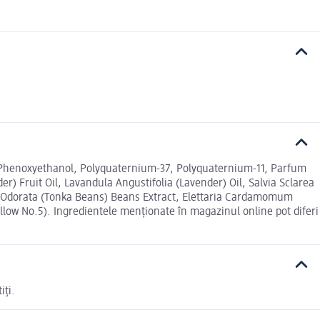
, Phenoxyethanol, Polyquaternium-37, Polyquaternium-11, Parfum
 Fruit Oil, Lavandula Angustifolia (Lavender) Oil, Salvia Sclarea
 Odorata (Tonka Beans) Beans Extract, Elettaria Cardamomum
llow No.5). Ingredientele menționate în magazinul online pot diferi
iți.