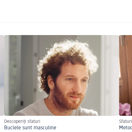
Descoperiți sfaturi
Sfatur
Buclele sunt masculine
Metod