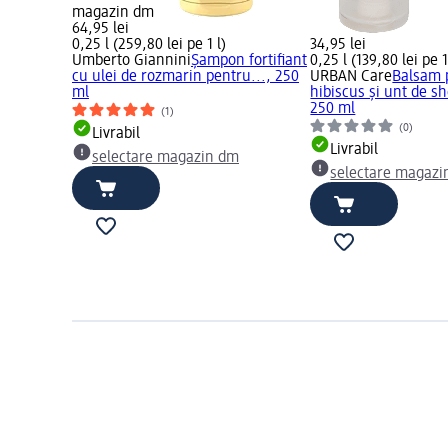
magazin dm
64,95 lei
0,25 l (259,80 lei pe 1 l)
34,95 lei
Umberto Giannini
Șampon fortifiant
0,25 l (139,80 lei pe 1
cu ulei de rozmarin pentru..., 250
URBAN Care
Balsam p
ml
hibiscus și unt de sh
250 ml
(1)
(0)
Livrabil
Livrabil
selectare magazin dm
selectare magazi