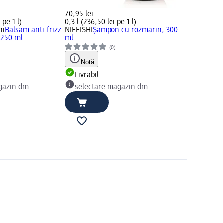
70,95 lei
 pe 1 l)
0,3 l (236,50 lei pe 1 l)
ni
Balsam anti-frizz
NIFEISHI
Șampon cu rozmarin, 300
 250 ml
ml
(0)
Notă
Livrabil
gazin dm
selectare magazin dm