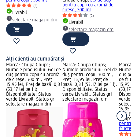
pentru copii, 300 ml
Chupa Chups
Gel de duș
pentru copii cu aromă de
(2)
cireșe, 300 ml
Livrabil
(2)
selectare magazin dm
Livrabil
selectare magazin dm
Alți clienți au cumpărat și
Marcă: Chupa Chups;
Marcă: Chupa Chups;
Marcă: 
Numele produsului: Gel de
Numele produsului: Gel de
Numele p
duș pentru copii cu aromă
duș pentru copii, 300 ml;
duș pent
de cireșe, 300 ml; Preț:
Preț: 15,95 lei; Preț de
de fructe
15,95 lei; Preț de bază: 0,3 l
bază: 0,3 l (53,17 lei pe 1 l);
15,95 lei
(53,17 lei pe 1 l);
Disponibilitate: Status
(53,17 lei
Disponibilitate: Status
verde Livrabil, Status gri
Disponibi
verde Livrabil, Status gri
selectare magazin dm
verde Liv
selectare magazin dm
selectar
15,95 lei
0,3 l (53,
Chupa C
pentru c
fructe, 