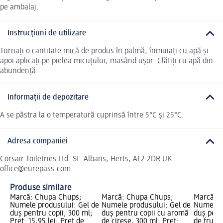
pe ambalaj.
Instrucțiuni de utilizare
Turnați o cantitate mică de produs în palmă, înmuiați cu apă și
apoi aplicați pe pielea micuțului, masând ușor. Clătiți cu apă din
abundență.
Informații de depozitare
A se păstra la o temperatură cuprinsă între 5°C și 25°C.
Adresa companiei
Corsair Toiletries Ltd. St. Albans, Herts, AL2 2DR UK
office@eurepass.com
Produse similare
Marcă: Chupa Chups;
Marcă: Chupa Chups;
Marcă: 
Numele produsului: Gel de
Numele produsului: Gel de
Numele p
duș pentru copii, 300 ml;
duș pentru copii cu aromă
duș pent
Preț: 15,95 lei; Preț de
de cireșe, 300 ml; Preț:
de fructe