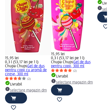
Livrab
selec
15,95 lei
15,95 lei
0,3 l (53,17 lei pe 1 l)
0,3 l (53,17 lei pe 1 l)
Chupa Chups
Gel de duș
Chupa Chups
Gel de duș
pentru copii, 300 ml
pentru copii cu aromă de
(2)
cireșe, 300 ml
Livrabil
(2)
selectare magazin dm
Livrabil
selectare magazin dm