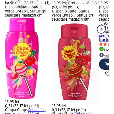
bază: 0,3 l (53,17 lei pe 1 l);
15,95 lei; Preț de bază: 0,3 l
15,95 lei
Disponibilitate: Status
(53,17 lei pe 1 l);
(53,17 lei
verde Livrabil, Status gri
Disponibilitate: Status
Disponibi
selectare magazin dm
verde Livrabil, Status gri
verde Liv
selectare magazin dm
selectar
15,95 lei
0,3 l (53,
Chupa C
pentru c
fructe, 
Livrab
selec
15,95 lei
0,3 l (53,17 lei pe 1 l)
15,95 lei
Chupa Chups
Gel de duș
0,3 l (53,17 lei pe 1 l)