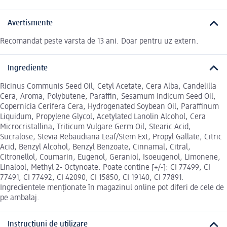
Avertismente
Recomandat peste varsta de 13 ani. Doar pentru uz extern.
Ingrediente
Ricinus Communis Seed Oil, Cetyl Acetate, Cera Alba, Candelilla
Cera, Aroma, Polybutene, Paraffin, Sesamum Indicum Seed Oil,
Copernicia Cerifera Cera, Hydrogenated Soybean Oil, Paraffinum
Liquidum, Propylene Glycol, Acetylated Lanolin Alcohol, Cera
Microcristallina, Triticum Vulgare Germ Oil, Stearic Acid,
Sucralose, Stevia Rebaudiana Leaf/Stem Ext, Propyl Gallate, Citric
Acid, Benzyl Alcohol, Benzyl Benzoate, Cinnamal, Citral,
Citronellol, Coumarin, Eugenol, Geraniol, Isoeugenol, Limonene,
Linalool, Methyl 2- Octynoate. Poate contine [+/-]: CI 77499, CI
77491, CI 77492, CI 42090, CI 15850, CI 19140, CI 77891.
Ingredientele menționate în magazinul online pot diferi de cele de
pe ambalaj.
Instrucțiuni de utilizare