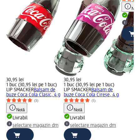
Notă
Livrab
selec
30,95 lei
30,95 lei
1 buc (30,95 lei pe 1 buc)
1 buc (30,95 lei pe 1 buc)
LIP SMACKER
Balsam de
LIP SMACKER
Balsam de
buze Coca Cola Clasic, 4 g
buze Coca Cola Cireșe, 4 g
(3)
(1)
Notă
Notă
Livrabil
Livrabil
selectare magazin dm
selectare magazin dm