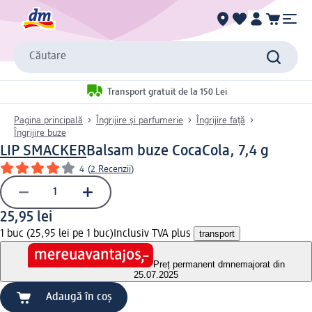
Căutare
Transport gratuit de la 150 Lei
Pagina principală
Îngrijire și parfumerie
Îngrijire față
Îngrijire buze
LIP SMACKER
Balsam buze CocaCola, 7,4 g
4
(
2 Recenzii
)
25,95 lei
1 buc (25,95 lei pe 1 buc)
Inclusiv TVA plus
transport
Preț permanent dm
nemajorat din
25.07.2025
Adaugă în coș