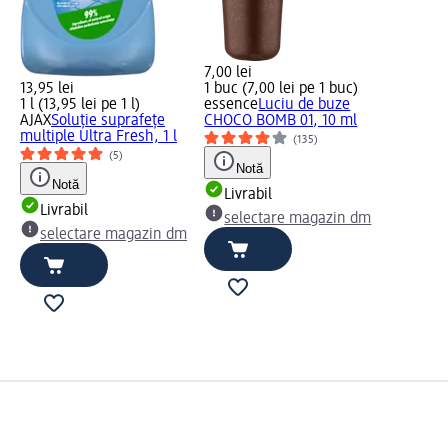
7,00 lei
13,95 lei
1 buc (7,00 lei pe 1 buc)
1 l (13,95 lei pe 1 l)
essence
Luciu de buze
AJAX
Soluție suprafețe
CHOCO BOMB 01, 10 ml
multiple Ultra Fresh, 1 l
(135)
(5)
Notă
Notă
Livrabil
Livrabil
selectare magazin dm
selectare magazin dm