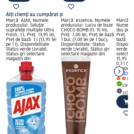
Alți clienți au cumpărat și
Marcă: AJAX; Numele
Marcă: essence; Numele
Marcă: 
produsului: Soluție
produsului: Luciu de buze
Numele p
suprafețe multiple Ultra
CHOCO BOMB 01, 10 ml;
duș pent
Fresh, 1 l; Preț: 13,95 lei;
Preț: 7,00 lei; Preț de bază:
Preț: 15,
Preț de bază: 1 l (13,95 lei
1 buc (7,00 lei pe 1 buc);
bază: 0,3 
pe 1 l); Disponibilitate:
Disponibilitate: Status
Disponibi
Status verde Livrabil,
verde Livrabil, Status gri
verde Liv
Status gri selectare
selectare magazin dm
selectar
magazin dm
15,95 lei
0,3 l (53,
Chupa C
pentru c
Livrab
selec