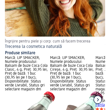
Îngrijire pentru piele și corp: cum să facem trecerea
Îng
Trecerea la cosmetica naturală
În
Produse similare
Marcă: LIP SMACKER;
Marcă: LIP SMACKER;
Marcă: 
Numele produsului:
Numele produsului:
Numele p
Balsam de buze Coca Cola
Balsam de buze Coca Cola
Balsam b
Clasic, 4 g; Preț: 30,95 lei;
Cireșe, 4 g; Preț: 30,95 lei;
Preț: 25,
Preț de bază: 1 buc
Preț de bază: 1 buc
bază: 1 b
(30,95 lei pe 1 buc);
(30,95 lei pe 1 buc);
buc); Dis
Disponibilitate: Status
Disponibilitate: Status
Status ve
verde Livrabil, Status gri
verde Livrabil, Status gri
Status gr
selectare magazin dm
selectare magazin dm
magazin
25,95 lei
1 buc (25
LIP SMA
Fanta, 7,