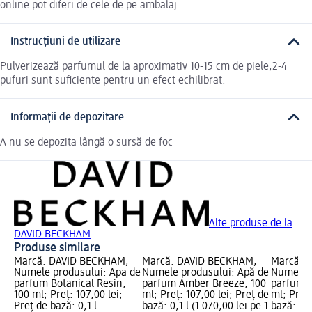
online pot diferi de cele de pe ambalaj.
Instrucțiuni de utilizare
Pulverizează parfumul de la aproximativ 10-15 cm de piele,2-4
pufuri sunt suficiente pentru un efect echilibrat.
Informații de depozitare
A nu se depozita lângă o sursă de foc
Alte produse de la
DAVID BECKHAM
Produse similare
Marcă: DAVID BECKHAM;
Marcă: DAVID BECKHAM;
Marcă: 
Numele produsului: Apa de
Numele produsului: Apă de
Numele p
parfum Botanical Resin,
parfum Amber Breeze, 100
parfum I
100 ml; Preț: 107,00 lei;
ml; Preț: 107,00 lei; Preț de
ml; Preț:
Preț de bază: 0,1 l
bază: 0,1 l (1.070,00 lei pe 1
bază: 0,1