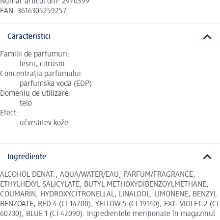
Număr articol dm: 2970599
EAN: 3616305259257
Caracteristici
Familii de parfumuri:
lesni, citrusni
Concentrația parfumului:
parfumska voda (EDP)
Domeniu de utilizare:
telo
Efect:
učvrstitev kože
Ingrediente
ALCOHOL DENAT., AQUA/WATER/EAU, PARFUM/FRAGRANCE,
ETHYLHEXYL SALICYLATE, BUTYL METHOXYDIBENZOYLMETHANE,
COUMARIN, HYDROXYCITRONELLAL, LINALOOL, LIMONENE, BENZYL
BENZOATE, RED 4 (CI 14700), YELLOW 5 (CI 19140), EXT. VIOLET 2 (CI
60730), BLUE 1 (CI 42090). Ingredientele menționate în magazinul