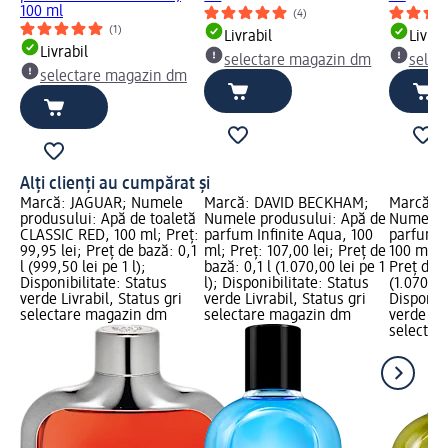
100 ml
(4)
(1)
Livrabil
Livrab
Livrabil
selectare magazin dm
selec
selectare magazin dm
Alți clienți au cumpărat și
Marcă: JAGUAR; Numele
Marcă: DAVID BECKHAM;
Marcă: 
produsului: Apă de toaletă
Numele produsului: Apă de
Numele p
CLASSIC RED, 100 ml; Preț:
parfum Infinite Aqua, 100
parfum B
99,95 lei; Preț de bază: 0,1
ml; Preț: 107,00 lei; Preț de
100 ml; P
l (999,50 lei pe 1 l);
bază: 0,1 l (1.070,00 lei pe 1
Preț de b
Disponibilitate: Status
l); Disponibilitate: Status
(1.070,00 
verde Livrabil, Status gri
verde Livrabil, Status gri
Disponibi
selectare magazin dm
selectare magazin dm
verde Liv
selectar