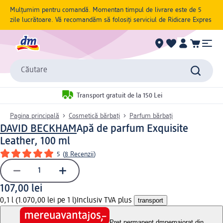
Mulțumim pentru comandă. Momentan timpul de livrare este de 5
zile lucrătoare. Vă recomandăm să folosiți serviciul de Ridicare Expres
Căutare
Transport gratuit de la 150 Lei
Pagina principală
Cosmetică bărbați
Parfum bărbaţi
DAVID BECKHAM
Apă de parfum Exquisite
Leather, 100 ml
5
(
8 Recenzii
)
107,00 lei
0,1 l (1.070,00 lei pe 1 l)
Inclusiv TVA plus
transport
Preț permanent dm
nemajorat din