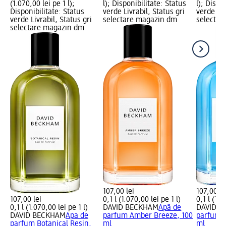
(1.070,00 lei pe 1 l);
l); Disponibilitate: Status
l); Dispo
Disponibilitate: Status
verde Livrabil, Status gri
verde Liv
verde Livrabil, Status gri
selectare magazin dm
selectar
selectare magazin dm
107,00 lei
107,00 le
107,00 lei
0,1 l (1.070,00 lei pe 1 l)
0,1 l (1.0
0,1 l (1.070,00 lei pe 1 l)
DAVID BECKHAM
Apă de
DAVID B
DAVID BECKHAM
Apa de
parfum Amber Breeze, 100
parfum I
parfum Botanical Resin,
ml
ml