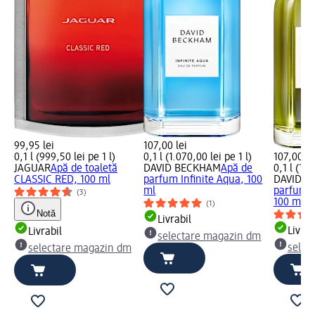
99,95 lei
107,00 lei
0,1 l (999,50 lei pe 1 l)
0,1 l (1.070,00 lei pe 1 l)
107,00 le
JAGUAR
Apă de toaletă
DAVID BECKHAM
Apă de
0,1 l (1.0
CLASSIC RED, 100 ml
parfum Infinite Aqua, 100
DAVID B
ml
parfum B
(3)
100 ml
(1)
Notă
Livrabil
Livrab
Livrabil
selectare magazin dm
selec
selectare magazin dm