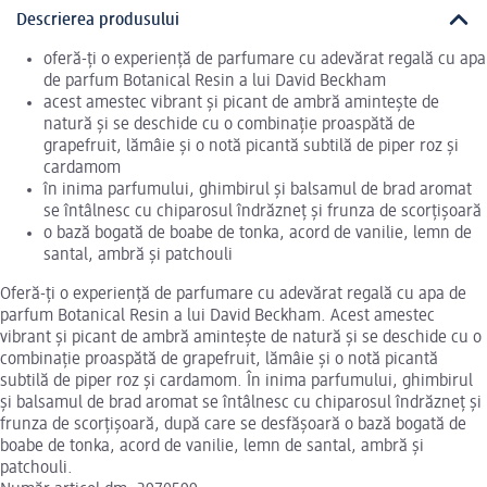
Descrierea produsului
oferă-ți o experiență de parfumare cu adevărat regală cu apa
de parfum Botanical Resin a lui David Beckham
acest amestec vibrant și picant de ambră amintește de
natură și se deschide cu o combinație proaspătă de
grapefruit, lămâie și o notă picantă subtilă de piper roz și
cardamom
în inima parfumului, ghimbirul și balsamul de brad aromat
se întâlnesc cu chiparosul îndrăzneț și frunza de scorțișoară
o bază bogată de boabe de tonka, acord de vanilie, lemn de
santal, ambră și patchouli
Oferă-ți o experiență de parfumare cu adevărat regală cu apa de
parfum Botanical Resin a lui David Beckham. Acest amestec
vibrant și picant de ambră amintește de natură și se deschide cu o
combinație proaspătă de grapefruit, lămâie și o notă picantă
subtilă de piper roz și cardamom. În inima parfumului, ghimbirul
și balsamul de brad aromat se întâlnesc cu chiparosul îndrăzneț și
frunza de scorțișoară, după care se desfășoară o bază bogată de
boabe de tonka, acord de vanilie, lemn de santal, ambră și
patchouli.