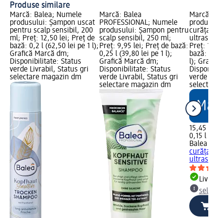
Produse similare
Marcă: Balea; Numele
Marcă: Balea
Marcă: 
produsului: Șampon uscat
PROFESSIONAL; Numele
produsul
pentru scalp sensibil, 200
produsului: Șampon pentru
curățare 
ml; Preț: 12,50 lei; Preț de
scalp sensibil, 250 ml;
ultrasens
bază: 0,2 l (62,50 lei pe 1 l);
Preț: 9,95 lei; Preț de bază:
Preț: 15,
Grafică Marcă dm;
0,25 l (39,80 lei pe 1 l);
bază: 0,1
Disponibilitate: Status
Grafică Marcă dm;
l); Graf
verde Livrabil, Status gri
Disponibilitate: Status
Disponibi
selectare magazin dm
verde Livrabil, Status gri
verde Liv
selectare magazin dm
selectar
15,45 lei
0,15 l (10
Balea m
curățare 
ultrasens
Livrab
selec