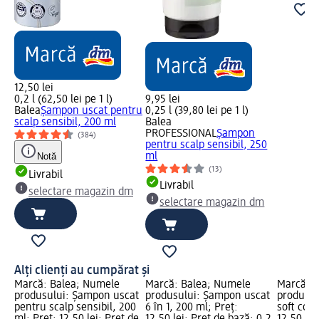
12,50 lei
0,2 l (62,50 lei pe 1 l)
9,95 lei
Balea
Șampon uscat pentru
0,25 l (39,80 lei pe 1 l)
scalp sensibil, 200 ml
Balea
PROFESSIONAL
Șampon
(384)
pentru scalp sensibil, 250
Notă
ml
(13)
Livrabil
Livrabil
selectare magazin dm
selectare magazin dm
Alți clienți au cumpărat și
Marcă: Balea; Numele
Marcă: Balea; Numele
Marcă: B
produsului: Șampon uscat
produsului: Şampon uscat
produsul
pentru scalp sensibil, 200
6 în 1, 200 ml; Preț:
soft cott
ml; Preț: 12,50 lei; Preț de
12,50 lei; Preț de bază: 0,2
12,50 lei