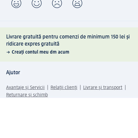
Livrare gratuită pentru comenzi de minimum 150 lei și
ridicare expres gratuită
Creați contul meu dm acum
Ajutor
Avantaje și Servicii
Relații clienți
Livrare și transport
Returnare și schimb
Compania dm
Compania
Responsabilitate
Carieră
Presă
Structura corporativă
Universul produselor dm