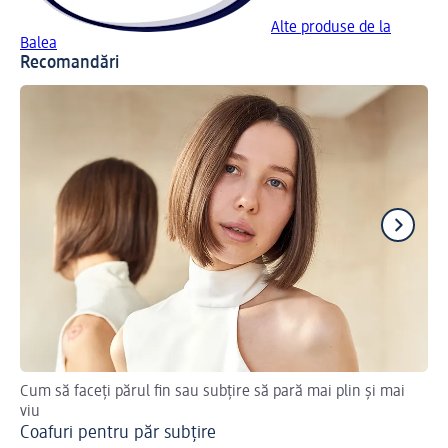
Alte produse de la
Balea
Recomandări
Cum să faceți părul fin sau subțire să pară mai plin și mai
Sfa
viu
Sf
Coafuri pentru păr subțire