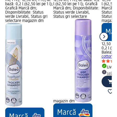
bază: 0,2 l (62,50 lei pe 1 l);
l (62,50 lei pe 1 l); Grafică
l (62,50 l
Grafică Marcă dm;
Marcă dm; Disponibilitate:
Marcă dm
Disponibilitate: Status
Status verde Livrabil,
Status ve
verde Livrabil, Status gri
Status gri selectare
Status gr
selectare magazin dm
magazin
12,50 lei
0,2 l (62,
Balea
Șam
cotton, 
Livrab
selec
magazin dm