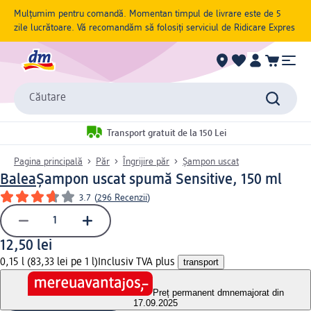
Mulțumim pentru comandă. Momentan timpul de livrare este de 5
zile lucrătoare. Vă recomandăm să folosiți serviciul de Ridicare Expres
Căutare
Transport gratuit de la 150 Lei
Pagina principală
Păr
Îngrijire păr
Șampon uscat
Balea
Șampon uscat spumă Sensitive, 150 ml
3.7
(
296 Recenzii
)
12,50 lei
0,15 l (83,33 lei pe 1 l)
Inclusiv TVA plus
transport
Preț permanent dm
nemajorat din
17.09.2025