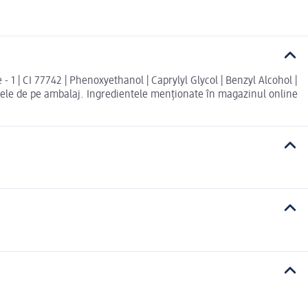
 - 1 | CI 77742 | Phenoxyethanol | Caprylyl Glycol | Benzyl Alcohol |
e cele de pe ambalaj. Ingredientele menționate în magazinul online