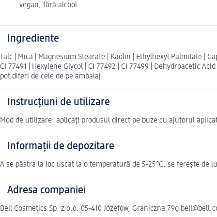
vegan, fără alcool
Ingrediente
Talc | Mica | Magnesium Stearate | Kaolin | Ethylhexyl Palmitate | Capr
CI 77491 | Hexylene Glycol | CI 77492 | CI 77499 | Dehydroacetic Ac
pot diferi de cele de pe ambalaj.
Instrucțiuni de utilizare
Mod de utilizare: aplicați produsul direct pe buze cu ajutorul aplica
Informații de depozitare
A se păstra la loc uscat la o temperatură de 5-25°C, se ferește de lu
Adresa companiei
Bell Cosmetics Sp. z o.o. 05-410 Józefów, Graniczna 79g bell@bell.