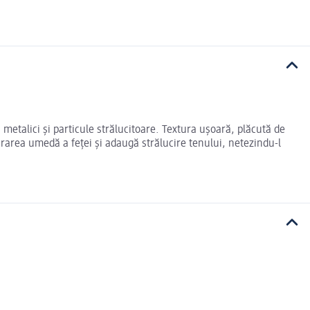
metalici și particule strălucitoare. Textura ușoară, plăcută de
urarea umedă a feței și adaugă strălucire tenului, netezindu-l