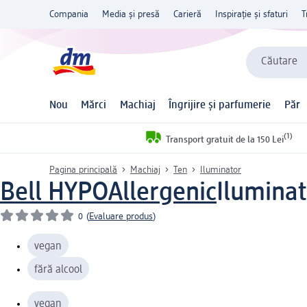
Compania
Media și presă
Carieră
Inspirație și sfaturi
T
Căutare
Nou
Mărci
Machiaj
Îngrijire și parfumerie
Păr
(1)
Transport gratuit de la 150 Lei
Pagina principală
Machiaj
Ten
Iluminator
Bell HYPOAllergenic
Iluminat
0
(
Evaluare produs
)
vegan
fără alcool
vegan