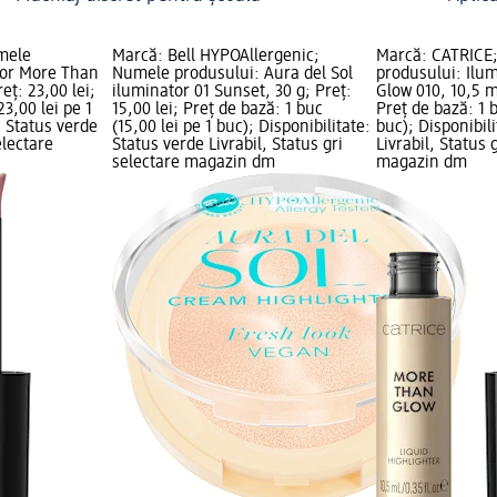
mele
Marcă: Bell HYPOAllergenic;
Marcă: CATRICE
tor More Than
Numele produsului: Aura del Sol
produsului: Ilu
eț: 23,00 lei;
iluminator 01 Sunset, 30 g; Preț:
Glow 010, 10,5 ml
23,00 lei pe 1
15,00 lei; Preț de bază: 1 buc
Preț de bază: 1 b
: Status verde
(15,00 lei pe 1 buc); Disponibilitate:
buc); Disponibil
electare
Status verde Livrabil, Status gri
Livrabil, Status 
selectare magazin dm
magazin dm