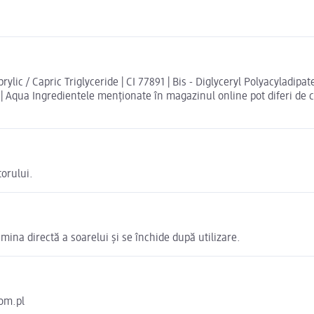
ylic / Capric Triglyceride | CI 77891 | Bis - Diglyceryl Polyacyladipate
id | Aqua Ingredientele menționate în magazinul online pot diferi d
torului.
mina directă a soarelui și se închide după utilizare.
com.pl