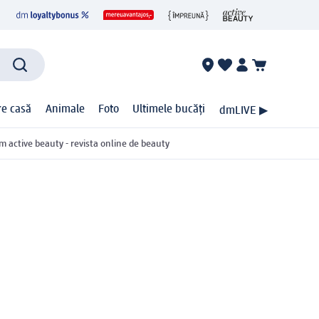
ire casă
Animale
Foto
Ultimele bucăți
dmLIVE ▶
m active beauty - revista online de beauty