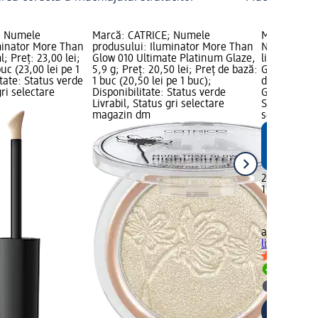
; Numele
Marcă: CATRICE; Numele
Marcă: alv
minator More Than
produsului: Iluminator More Than
Numele prod
; Preț: 23,00 lei;
Glow 010 Ultimate Platinum Glaze,
lichid Perfe
uc (23,00 lei pe 1
5,9 g; Preț: 20,50 lei; Preț de bază:
Golden Pearl
itate: Status verde
1 buc (20,50 lei pe 1 buc);
de bază: 1 b
gri selectare
Disponibilitate: Status verde
Grafică Mar
Livrabil, Status gri selectare
Status verde
magazin dm
selectare 
29,95 lei
1 buc (29,95
alverde NA
lichid Perfe
Livrabil
selectar