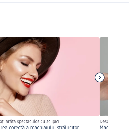
ți arăta spectaculos cu sclipici
Descoperiți sfa
area corectă a machiajului strălucitor
Machiaj de mi