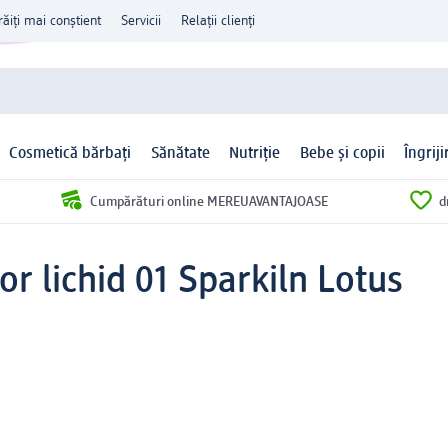
răiți mai conștient
Servicii
Relații clienți
Cosmetică bărbați
Sănătate
Nutriție
Bebe și copii
Îngrij
Cumpărături online MEREUAVANTAJOASE
d
or lichid 01 Sparkiln Lotus