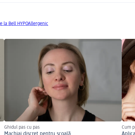
e la Bell HYPOAllergenic
Ghidul pas cu pas
Cum po
Machiaj discret pentru școală
Aplic