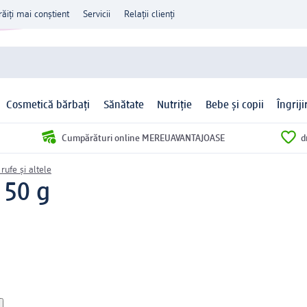
răiți mai conștient
Servicii
Relații clienți
Cosmetică bărbați
Sănătate
Nutriție
Bebe și copii
Îngrij
Cumpărături online MEREUAVANTAJOASE
d
rufe și altele
 50 g