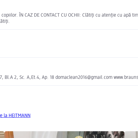
a copiilor. ÎN CAZ DE CONTACT CU OCHII: Clătiți cu atenție cu apă ti
tiți.
nr. 7, Bl.A 2, Sc. A,Et.4, Ap. 18 domaclean2016@gmail.com www.brau
de la HEITMANN