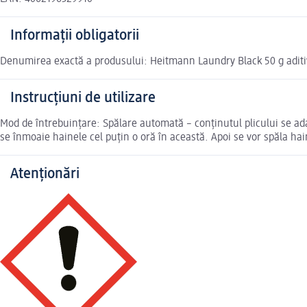
Informații obligatorii
Denumirea exactă a produsului: Heitmann Laundry Black 50 g aditi
Instrucțiuni de utilizare
Mod de întrebuințare: Spălare automată – conținutul plicului se ada
se înmoaie hainele cel puțin o oră în această. Apoi se vor spăla hai
Atenționări