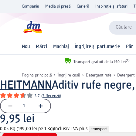
Compania
Media și presă
Carieră
Inspirație și sfaturi
T
Căutare
Nou
Mărci
Machiaj
Îngrijire și parfumerie
Păr
(1)
Transport gratuit de la 150 Lei
Pagina principală
Îngrijire casă
Detergent rufe
Detergenți 
HEITMANN
Aditiv rufe negre,
3.7
(
3 Recenzii
)
9,95 lei
0,05 Kg (199,00 lei pe 1 Kg)
Inclusiv TVA plus
transport