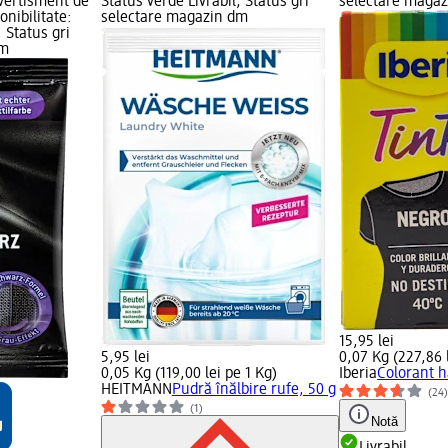
vertisment de
Status verde Livrabil, Status gri
selectare maga
ponibilitate:
selectare magazin dm
, Status gri
dm
15,95 lei
5,95 lei
0,07 Kg (227,86 l
0,05 Kg (119,00 lei pe 1 Kg)
Iberia
Colorant h
HEITMANN
Pudră înălbire rufe, 50 g
(24
(1)
Notă