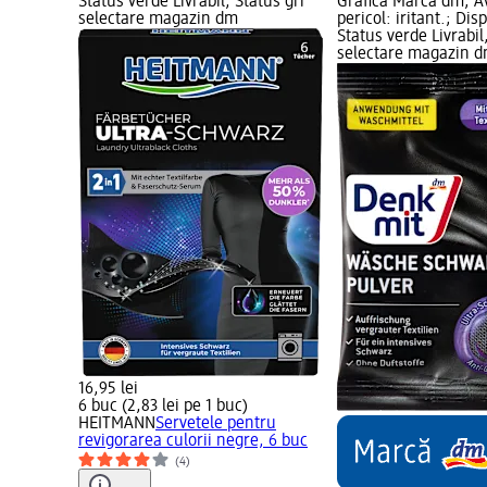
Status verde Livrabil, Status gri
Grafică Marcă dm; A
selectare magazin dm
pericol: iritant.; Dis
Status verde Livrabil
selectare magazin 
16,95 lei
6 buc (2,83 lei pe 1 buc)
HEITMANN
Servetele pentru
revigorarea culorii negre, 6 buc
(4)