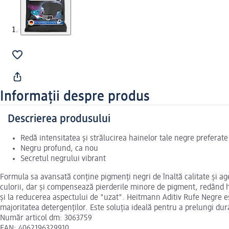
Informații despre produs
Descrierea produsului
Redă intensitatea și strălucirea hainelor tale negre preferate
Negru profund, ca nou
Secretul negrului vibrant
Formula sa avansată conține pigmenți negri de înaltă calitate și agen
culorii, dar și compensează pierderile minore de pigment, redând ha
și la reducerea aspectului de "uzat". Heitmann Aditiv Rufe Negre este
majoritatea detergenților. Este soluția ideală pentru a prelungi du
Număr articol dm: 3063759
EAN: 4062196329910