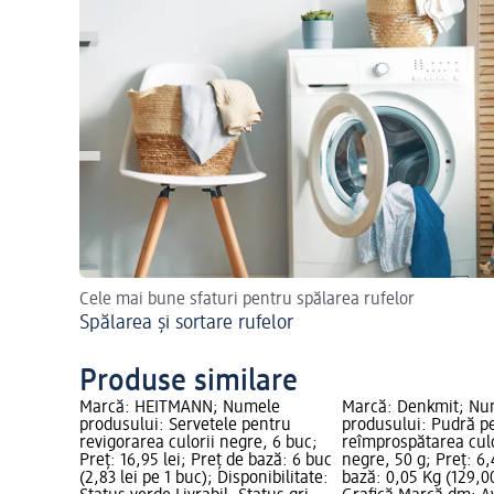
Cele mai bune sfaturi pentru spălarea rufelor
Spălarea și sortare rufelor
Produse similare
Marcă: HEITMANN; Numele
Marcă: Denkmit; Nu
produsului: Servetele pentru
produsului: Pudră p
revigorarea culorii negre, 6 buc;
reîmprospătarea culo
Preț: 16,95 lei; Preț de bază: 6 buc
negre, 50 g; Preț: 6,
(2,83 lei pe 1 buc); Disponibilitate:
bază: 0,05 Kg (129,00