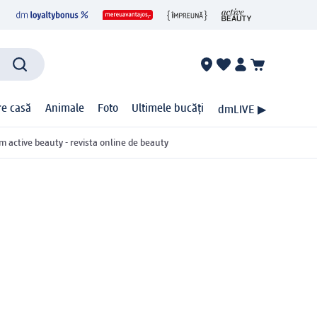
ire casă
Animale
Foto
Ultimele bucăți
dmLIVE ▶
m active beauty - revista online de beauty