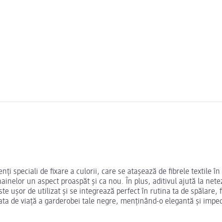
ți speciali de fixare a culorii, care se atașează de fibrele textile 
inelor un aspect proaspăt și ca nou. În plus, aditivul ajută la nete
 ușor de utilizat și se integrează perfect în rutina ta de spălare, f
rata de viață a garderobei tale negre, menținând-o elegantă și impec