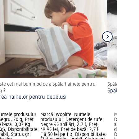
ste cel mai bun mod de a spăla hainele pentru
Spălarea fără 
și?
Spălarea ma
rea hainelor pentru bebeluși
Numele produsului:
Marcă: Woolite; Numele
Marcă: Viol
egru, 70 g; Preț:
produsului: Detergent de rufe
Detergent ru
de bază: 0,07 Kg
Negre 45 spălări, 2,7 l; Preț:
spălări, 2,7 
Kg); Disponibilitate:
49,95 lei; Preț de bază: 2,7 l
de bază: 2,7 
abil, Status gri
(18,50 lei pe 1 l); Disponibilitate:
Disponibilit