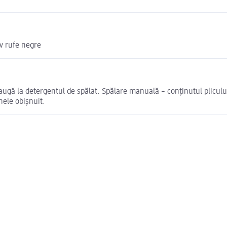
v rufe negre
ugă la detergentul de spălat. Spălare manuală – conținutul plicului
nele obișnuit.