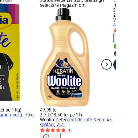
zin dm
Status verde Livrabil, Status gri
Livrabil, St
selectare magazin dm
magazin d
35,95 lei
2,7 l (13,31 l
Violeta
Deter
49 spălări, 2
Notă
Livrabil
selectar
ei pe 1 Kg)
49,95 lei
aine negru, 70 g
2,7 l (18,50 lei pe 1 l)
Woolite
Detergent de rufe Negre 45
)
spălări, 2,7 l
(3)