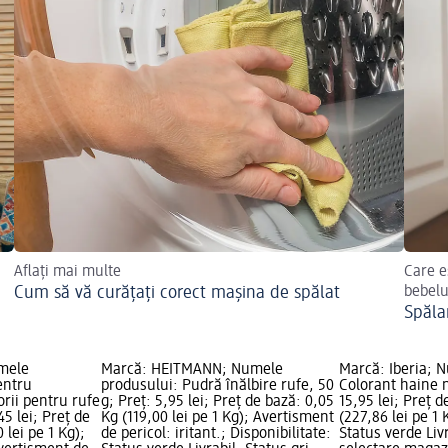
Aflați mai multe
Care e
Cum să vă curățați corect mașina de spălat
bebelu
Spăla
mele
Marcă: HEITMANN; Numele
Marcă: Iberia; 
entru
produsului: Pudră înălbire rufe, 50
Colorant haine n
rii pentru rufe
g; Preț: 5,95 lei; Preț de bază: 0,05
15,95 lei; Preț 
45 lei; Preț de
Kg (119,00 lei pe 1 Kg); Avertisment
(227,86 lei pe 1 
 lei pe 1 Kg);
de pericol: iritant.; Disponibilitate:
Status verde Livr