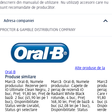
descrierii din manualul de utilizare. Nu utilizați accesorii care nu
sunt recomandate de producător.
Adresa companiei
PROCTER & GAMBLE DISTRIBUTION COMPANY
Alte produse de la
Oral-B
Produse similare
Marcă: Oral-B; Numele
Marcă: Oral-B; Numele
Marcă: O
produsului: Rezerve perii
produsului: Capete de
produsul
IO Ultimate Clean Negru, 2
periaj de rezervă iO
periaj d
buc; Preț: 91,80 lei; Preț de
Radiant White Black
Care rot
bază: 2 buc (45,90 lei pe 1
rotunde, 4 buc; Preț:
91,80 lei
buc); Disponibilitate:
168,30 lei; Preț de bază: 4
buc (45,9
Status verde Livrabil,
buc (42,08 lei pe 1 buc);
Disponibi
Status gri selectare
Disponibilitate: Status
verde Liv