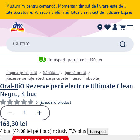
Mulțumim pentru comandă. Momentan timpul de livrare este de 5
zile lucrătoare. Vă recomandăm să folosiți serviciul de Ridicare Expres
Căutare
Transport gratuit de la 150 Lei
Pagina principală
Sănătate
Igienă orală
Rezerve periuțe electrice și capete interschimbabile
Oral-B
iO Rezerve perii electrice Ultimate Clean
Negru, 4 buc
0
(
Evaluare produs
)
168,30 lei
4 buc (42,08 lei pe 1 buc)
Inclusiv TVA plus
transport