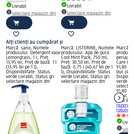
Livrabil
Livrabil
selectare magazin dm
selectare magazin dm
Alți clienți au cumpărat și
Marcă: sano; Numele
Marcă: LISTERINE; Numele
Marcă: O
produsului: Detergent vase
produsului: Apa de gura
produsul
Lemongrass, 1 l; Preț:
Cool Mint Pack, 750 ml;
periaj d
13,95 lei; Preț de bază: 1 l
Preț: 30,50 lei; Preț de
Care rot
(13,95 lei pe 1 l);
bază: 0,75 l (40,67 lei pe 1
91,80 lei
Disponibilitate: Status
l); Disponibilitate: Status
buc (45,9
verde Livrabil, Status gri
verde Livrabil, Status gri
Disponibi
selectare magazin dm
selectare magazin dm
verde Liv
selectar
91,80 lei
2 buc (45
Oral-B
Ca
rezervă 
rotunde,
Livrab
selec