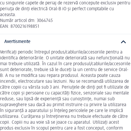
cu singurele capete de periaj de rezervă concepute exclusiv pentru
periuța de dinți electrică Oral-B iO și perfect comptabile cu
aceasta.
Număr articol dm: 3064745
EAN: 8700216198851
Avertismente
Verificați periodic întregul produs/cablurile/accesoriile pentru a
identifica deteriorările. O unitate deteriorată sau nefuncțională nu
mai trebuie utilizată. În cazul în care produsul/cablurile/accesoriile
sunt deteriorate, trebuie să le duceți la un centru de service Oral-
B. A nu se modifica sau repara produsul. Aceasta poate cauza
incendii, electrocutare sau leziuni. Nu se recomandă utilizarea de
către copiii cu vârsta sub 3 ani. Periuțele de dinți pot fi utilizate de
către copii și persoane cu capacități fizice, senzoriale sau mentale
reduse, sau lipsă de experiență sau cunoștințe, numai sub
supraveghere sau dacă au primit instruire cu privire la utilizarea
în siguranță a aparatului și înțeleg pericolele pe care le implică
utilizarea. Curățarea și întreținerea nu trebuie efectuate de către
copii. Copiii nu au voie să se joace cu aparatul. Utilizați acest
produs exclusiv în scopul pentru care a fost conceput, conform