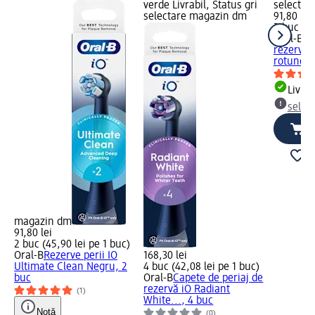
verde Livrabil, Status gri
selectar
selectare magazin dm
91,80 lei
2 buc (45
Oral-B
Ca
rezervă 
rotunde,
Livrab
selec
magazin dm
91,80 lei
2 buc (45,90 lei pe 1 buc)
Oral-B
Rezerve perii IO
168,30 lei
Ultimate Clean Negru, 2
4 buc (42,08 lei pe 1 buc)
buc
Oral-B
Capete de periaj de
rezervă iO Radiant
(1)
White..., 4 buc
Notă
(0)