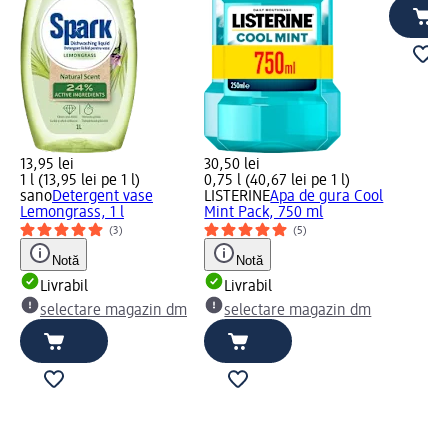
13,95 lei
30,50 lei
1 l (13,95 lei pe 1 l)
0,75 l (40,67 lei pe 1 l)
sano
Detergent vase
LISTERINE
Apa de gura Cool
Lemongrass, 1 l
Mint Pack, 750 ml
(3)
(5)
Notă
Notă
Livrabil
Livrabil
selectare magazin dm
selectare magazin dm