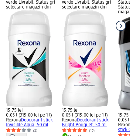
verde Livrabil, Status gri
verde Livrabil, Status gri
Status ve
selectare magazin dm
selectare magazin dm
Status gr
magazin
15,75 lei
15,75 lei
0,05 l (315,00 lei pe 1 l)
0,05 l (315,00 lei pe 1 l)
15,75 lei
Rexona
Deodorant stick
Rexona
Deodorant stick
0,05 l (31
Invisible Aqua, 50 ml
Bright Bouquet, 50 ml
Rexona 
stick Cob
(2)
(10)