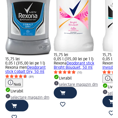
15,75 lei
15,75 lei
15,75 lei
0,05 l (315,00 lei pe 1 l)
0,05 l (31
0,05 l (315,00 lei pe 1 l)
Rexona
Deodorant stick
Rexona
D
Rexona men
Deodorant
Bright Bouquet, 50 ml
Invisibl
stick Cobalt Dry, 50 ml
(10)
(89)
Livrabil
Notă
Notă
selectare magazin dm
Livrab
Livrabil
selec
selectare magazin dm