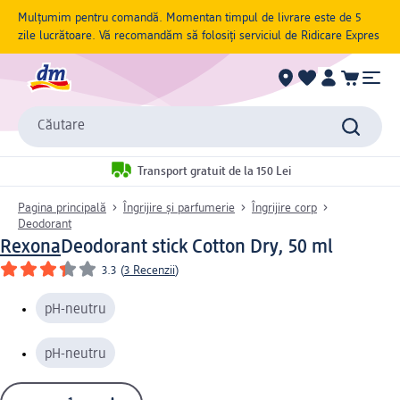
Mulțumim pentru comandă. Momentan timpul de livrare este de 5
zile lucrătoare. Vă recomandăm să folosiți serviciul de Ridicare Expres
Căutare
Transport gratuit de la 150 Lei
Pagina principală
Îngrijire și parfumerie
Îngrijire corp
Deodorant
Rexona
Deodorant stick Cotton Dry, 50 ml
3.3
(
3 Recenzii
)
pH-neutru
pH-neutru