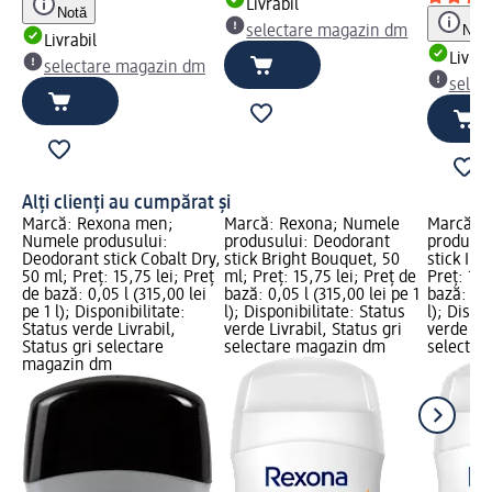
Livrabil
Notă
Notă
selectare magazin dm
Livrabil
Livrab
selectare magazin dm
selec
Alți clienți au cumpărat și
Marcă: Rexona men;
Marcă: Rexona; Numele
Marcă: 
Numele produsului:
produsului: Deodorant
produsul
Deodorant stick Cobalt Dry,
stick Bright Bouquet, 50
stick Inv
50 ml; Preț: 15,75 lei; Preț
ml; Preț: 15,75 lei; Preț de
Preț: 15,
de bază: 0,05 l (315,00 lei
bază: 0,05 l (315,00 lei pe 1
bază: 0,0
pe 1 l); Disponibilitate:
l); Disponibilitate: Status
l); Dispo
Status verde Livrabil,
verde Livrabil, Status gri
verde Liv
Status gri selectare
selectare magazin dm
selectar
magazin dm