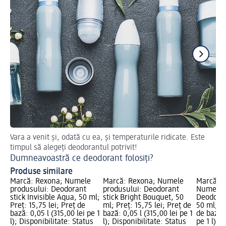
Vara a venit și, odată cu ea, și temperaturile ridicate. Este
De
timpul să alegeți deodorantul potrivit!
De
Dumneavoastră ce deodorant folosiți?
Produse similare
Marcă: Rexona; Numele
Marcă: Rexona; Numele
Marcă: 
produsului: Deodorant
produsului: Deodorant
Numele p
stick Invisible Aqua, 50 ml;
stick Bright Bouquet, 50
Deodoran
Preț: 15,75 lei; Preț de
ml; Preț: 15,75 lei; Preț de
50 ml; Pr
bază: 0,05 l (315,00 lei pe 1
bază: 0,05 l (315,00 lei pe 1
de bază: 
l); Disponibilitate: Status
l); Disponibilitate: Status
pe 1 l); 