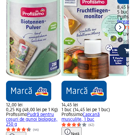
8,45 lei
5 buc (1,
Profissi
fereastr
Livrab
selec
12,00 lei
14,45 lei
0,25 Kg (48,00 lei pe 1 Kg)
1 buc (14,45 lei pe 1 buc)
Profissimo
Pudră pentru
Profissimo
Capcană
coșuri de gunoi biologice,
musculițe, 1 buc
250 g
(62)
(44)
Notă