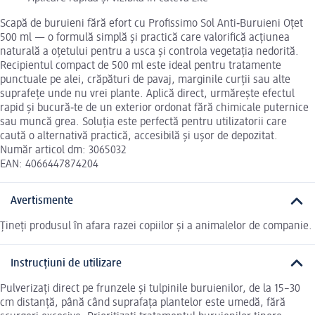
Scapă de buruieni fără efort cu Profissimo Sol Anti‑Buruieni Oțet
500 ml — o formulă simplă și practică care valorifică acțiunea
naturală a oțetului pentru a usca și controla vegetația nedorită.
Recipientul compact de 500 ml este ideal pentru tratamente
punctuale pe alei, crăpături de pavaj, marginile curții sau alte
suprafețe unde nu vrei plante. Aplică direct, urmărește efectul
rapid și bucură‑te de un exterior ordonat fără chimicale puternice
sau muncă grea. Soluția este perfectă pentru utilizatorii care
caută o alternativă practică, accesibilă și ușor de depozitat.
Număr articol dm: 3065032
EAN: 4066447874204
Avertismente
Țineți produsul în afara razei copiilor și a animalelor de companie.
Instrucțiuni de utilizare
Pulverizați direct pe frunzele și tulpinile buruienilor, de la 15–30
cm distanță, până când suprafața plantelor este umedă, fără