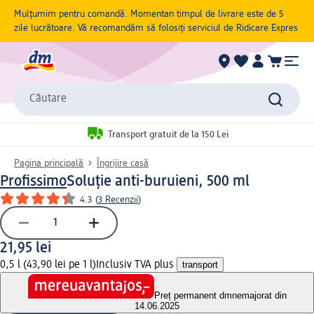
Mulțumim pentru comandă. Momentan timpul de livrare este de 5
zile lucrătoare. Vă recomandăm să folosiți serviciul de Ridicare Expres
Căutare
Transport gratuit de la 150 Lei
Pagina principală
Îngrijire casă
Profissimo
Soluție anti-buruieni, 500 ml
4.3
(
3 Recenzii
)
21,95 lei
0,5 l (43,90 lei pe 1 l)
Inclusiv TVA plus
transport
Preț permanent dm
nemajorat din
14.06.2025