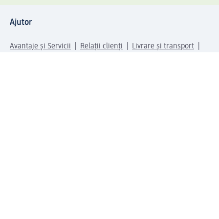
Ajutor
Avantaje și Servicii
Relații clienți
Livrare și transport
Returnare și schimb
Compania dm
Compania
Responsabilitate
Carieră
Presă
Structura corporativă
Universul produselor dm
Lumea dm