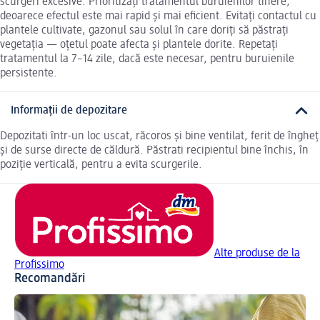
scurgeri excesive. Prioritizați tratamentul buruienilor tinere,
deoarece efectul este mai rapid și mai eficient. Evitați contactul cu
plantele cultivate, gazonul sau solul în care doriți să păstrați
vegetația — oțetul poate afecta și plantele dorite. Repetați
tratamentul la 7–14 zile, dacă este necesar, pentru buruienile
persistente.
Informații de depozitare
Depozitati într-un loc uscat, răcoros și bine ventilat, ferit de îngheț
și de surse directe de căldură. Păstrati recipientul bine închis, în
poziție verticală, pentru a evita scurgerile.
Alte produse de la
Profissimo
Recomandări