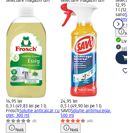
selectare magazin dm
selectare magazin dm
selectar
12,95 lei
1 l (12,95
sano
Solu
geamuri c
Notă
Livrab
selec
14,95 lei
24,95 lei
0,3 l (49,83 lei pe 1 l)
0,5 l (49,90 lei pe 1 l)
Frosch
Soluție anticalcar cu
SAVO
Soluție antimucegai,
oțet, 300 ml
500 ml
(0)
(60)
Notă
Notă