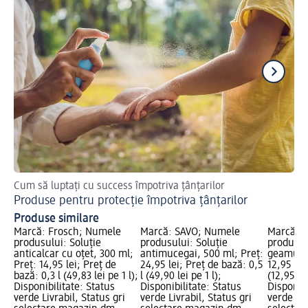
Cum să luptați cu success împotriva țânțarilor
Ce
Produse pentru protecție împotriva țânțarilor
Cu
Produse similare
Marcă: Frosch; Numele
Marcă: SAVO; Numele
Marcă: 
produsului: Soluție
produsului: Soluție
produsul
anticalcar cu oțet, 300 ml;
antimucegai, 500 ml; Preț:
geamuri c
Preț: 14,95 lei; Preț de
24,95 lei; Preț de bază: 0,5
12,95 lei
bază: 0,3 l (49,83 lei pe 1 l);
l (49,90 lei pe 1 l);
(12,95 lei
Disponibilitate: Status
Disponibilitate: Status
Disponibi
verde Livrabil, Status gri
verde Livrabil, Status gri
verde Liv