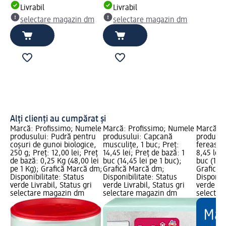
Livrabil
Livrabil
selectare magazin dm
selectare magazin dm
Alți clienți au cumpărat și
Marcă: Profissimo; Numele
Marcă: Profissimo; Numele
Marcă: P
produsului: Pudră pentru
produsului: Capcană
produsul
coșuri de gunoi biologice,
musculițe, 1 buc; Preț:
fereastră
250 g; Preț: 12,00 lei; Preț
14,45 lei; Preț de bază: 1
8,45 lei;
de bază: 0,25 Kg (48,00 lei
buc (14,45 lei pe 1 buc);
buc (1,69
pe 1 Kg); Grafică Marcă dm;
Grafică Marcă dm;
Grafică 
Disponibilitate: Status
Disponibilitate: Status
Disponibi
verde Livrabil, Status gri
verde Livrabil, Status gri
verde Liv
selectare magazin dm
selectare magazin dm
selectar