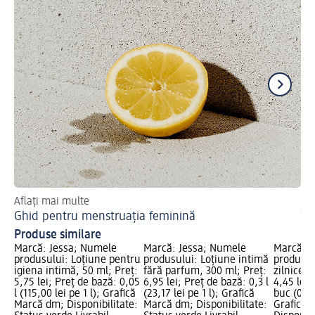
Aflați mai multe
Kn
Ghid pentru menstruația feminină
În
Produse similare
Marcă: Jessa; Numele
Marcă: Jessa; Numele
Marcă: J
produsului: Loțiune pentru
produsului: Loțiune intimă
produsul
igiena intimă, 50 ml; Preț:
fără parfum, 300 ml; Preț:
zilnice m
5,75 lei; Preț de bază: 0,05
6,95 lei; Preț de bază: 0,3 l
4,45 lei;
l (115,00 lei pe 1 l); Grafică
(23,17 lei pe 1 l); Grafică
buc (0,20
Marcă dm; Disponibilitate:
Marcă dm; Disponibilitate:
Grafică 