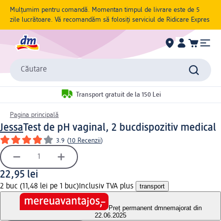
Mulțumim pentru comandă. Momentan timpul de livrare este de 5
zile lucrătoare. Vă recomandăm să folosiți serviciul de Ridicare Expres
Căutare
Transport gratuit de la 150 Lei
Pagina principală
Jessa
Test de pH vaginal, 2 buc
dispozitiv medical
3.9
(
10 Recenzii
)
22,95 lei
2 buc (11,48 lei pe 1 buc)
Inclusiv TVA plus
transport
Preț permanent dm
nemajorat din
22.06.2025