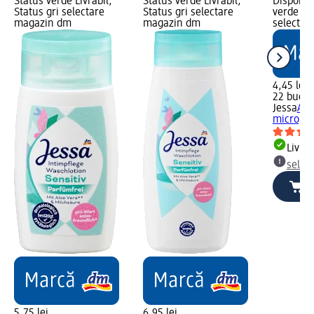
Status verde Livrabil,
Status verde Livrabil,
Disponibi
Status gri selectare
Status gri selectare
verde Liv
magazin dm
magazin dm
selectar
4,45 lei
22 buc (0
Jessa
Abs
micro, 2
Livrab
selec
5,75 lei
6,95 lei