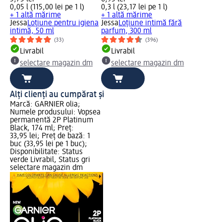
0,05 l (115,00 lei pe 1 l)
0,3 l (23,17 lei pe 1 l)
+ 1 altă mărime
+ 1 altă mărime
Jessa
Loțiune pentru igiena
Jessa
Loțiune intimă fără
intimă, 50 ml
parfum, 300 ml
(33)
(396)
Livrabil
Livrabil
selectare magazin dm
selectare magazin dm
Alți clienți au cumpărat și
Marcă: GARNIER olia;
Numele produsului: Vopsea
permanentă 2P Platinum
Black, 174 ml; Preț:
33,95 lei; Preț de bază: 1
buc (33,95 lei pe 1 buc);
Disponibilitate: Status
verde Livrabil, Status gri
selectare magazin dm