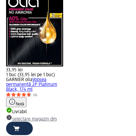
33,95 lei
1 buc (33,95 lei pe 1 buc)
GARNIER olia
Vopsea
permanentă 2P Platinum
Black, 174 ml
(4)
Notă
Livrabil
selectare magazin dm