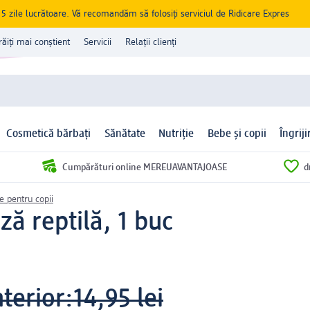
zile lucrătoare. Vă recomandăm să folosiți serviciul de Ridicare Expres
răiți mai conștient
Servicii
Relații clienți
Cosmetică bărbați
Sănătate
Nutriție
Bebe și copii
Îngrij
Cumpărături online MEREUAVANTAJOASE
d
ie pentru copii
ă reptilă, 1 buc
terior:
14,95 lei