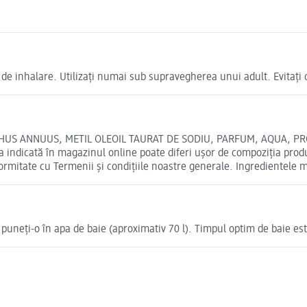
 de inhalare. Utilizați numai sub supravegherea unui adult. Evitați c
HUS ANNUUS, METIL OLEOIL TAURAT DE SODIU, PARFUM, AQUA, PROP
ndicată în magazinul online poate diferi ușor de compoziția produsu
formitate cu Termenii și condițiile noastre generale. Ingredientele 
 puneți-o în apa de baie (aproximativ 70 l). Timpul optim de baie es