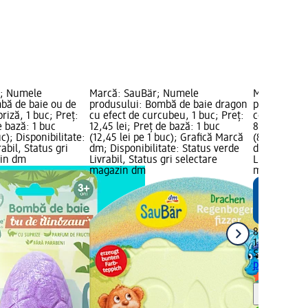
e; Numele
Marcă: SauBär; Numele
Marcă: Sau
bă de baie ou de
produsului: Bombă de baie dragon
produsului: 
riză, 1 buc; Preț:
cu efect de curcubeu, 1 buc; Preț:
colorate pen
e bază: 1 buc
12,45 lei; Preț de bază: 1 buc
8,95 lei; Pr
uc); Disponibilitate:
(12,45 lei pe 1 buc); Grafică Marcă
(8,95 lei pe
abil, Status gri
dm; Disponibilitate: Status verde
dm; Disponib
zin dm
Livrabil, Status gri selectare
Livrabil, St
magazin dm
magazin d
8,95 lei
1 buc (8,95 
SauBär
Pocn
pentru copii
Notă