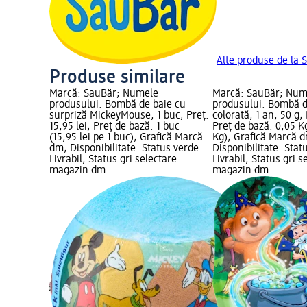
Alte produse de la 
Produse similare
Marcă: SauBär; Numele
Marcă: SauBär; Num
produsului: Bombă de baie cu
produsului: Bombă d
surpriză MickeyMouse, 1 buc; Preț:
colorată, 1 an, 50 g; 
15,95 lei; Preț de bază: 1 buc
Preț de bază: 0,05 Kg
(15,95 lei pe 1 buc); Grafică Marcă
Kg); Grafică Marcă 
dm; Disponibilitate: Status verde
Disponibilitate: Stat
Livrabil, Status gri selectare
Livrabil, Status gri s
magazin dm
magazin dm