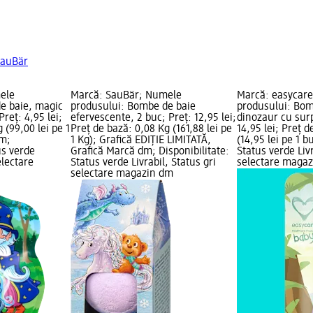
SauBär
ele
Marcă: SauBär; Numele
Marcă: easycar
e baie, magic
produsului: Bombe de baie
produsului: Bom
Preț: 4,95 lei;
efervescente, 2 buc; Preț: 12,95 lei;
dinozaur cu surp
 (99,00 lei pe 1
Preț de bază: 0,08 Kg (161,88 lei pe
14,95 lei; Preț d
dm;
1 Kg); Grafică EDIȚIE LIMITATĂ,
(14,95 lei pe 1 b
us verde
Grafică Marcă dm; Disponibilitate:
Status verde Livr
electare
Status verde Livrabil, Status gri
selectare maga
selectare magazin dm