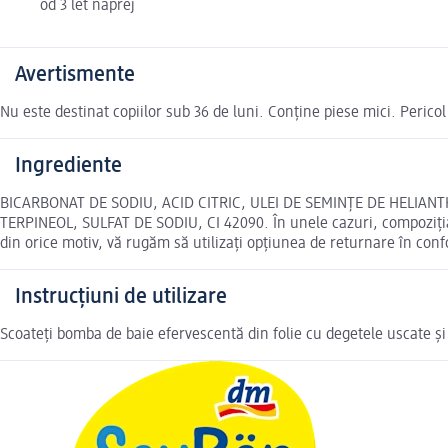
od 3 let naprej
Avertismente
Nu este destinat copiilor sub 36 de luni. Conține piese mici. Pericol
Ingrediente
BICARBONAT DE SODIU, ACID CITRIC, ULEI DE SEMINȚE DE HELIANT
TERPINEOL, SULFAT DE SODIU, CI 42090. În unele cazuri, compoziția i
din orice motiv, vă rugăm să utilizați opțiunea de returnare în con
Instrucțiuni de utilizare
Scoateți bomba de baie efervescentă din folie cu degetele uscate și