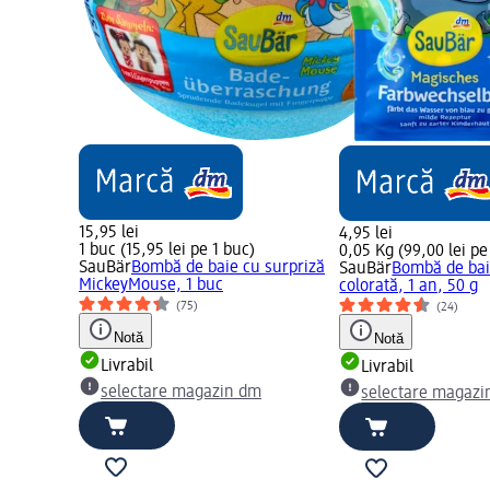
15,95 lei
4,95 lei
1 buc (15,95 lei pe 1 buc)
0,05 Kg (99,00 lei pe
SauBär
Bombă de baie cu surpriză
SauBär
Bombă de bai
MickeyMouse, 1 buc
colorată, 1 an, 50 g
(75)
(24)
Notă
Notă
Livrabil
Livrabil
selectare magazin dm
selectare magazi