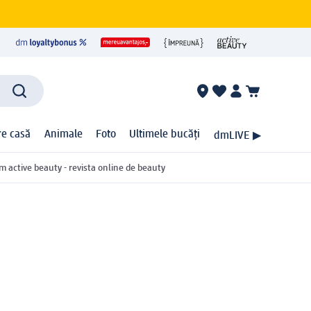
ire casă
Animale
Foto
Ultimele bucăți
dmLIVE ▶
m active beauty - revista online de beauty