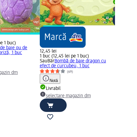
Livrabil
selectar
pe 1 buc)
de baie ou de
12,45 lei
riză, 1 buc
1 buc (12,45 lei pe 1 buc)
SauBär
Bombă de baie dragon cu
efect de curcubeu, 1 buc
(69)
gazin dm
Notă
Livrabil
selectare magazin dm