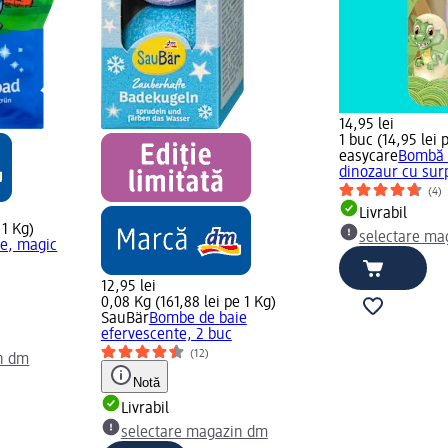
14,95 lei
1 buc (14,95 lei 
easycare
Bombă 
dinozaur cu surp
(4)
Livrabil
 1 Kg)
selectare ma
e, magic
12,95 lei
0,08 Kg (161,88 lei pe 1 Kg)
SauBär
Bombe de baie
efervescente, 2 buc
(12)
n dm
Notă
Livrabil
selectare magazin dm