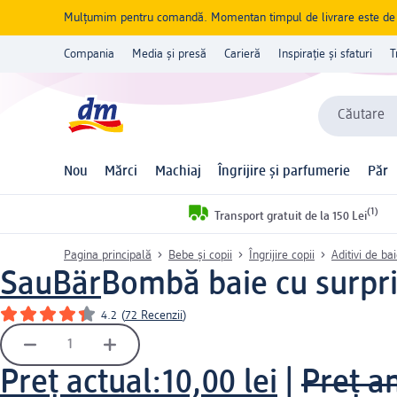
Mulțumim pentru comandă. Momentan timpul de livrare este de 5 
Compania
Media și presă
Carieră
Inspirație și sfaturi
T
Căutare
Nou
Mărci
Machiaj
Îngrijire și parfumerie
Păr
(1)
Transport gratuit de la 150 Lei
Pagina principală
Bebe și copii
Îngrijire copii
Aditivi de ba
SauBär
Bombă baie cu surpriz
4.2
(
72 Recenzii
)
Preț actual:
10,00 lei
|
Preț an