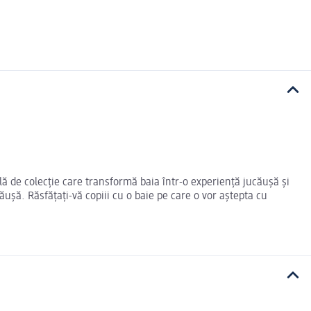
lă de colecție care transformă baia într-o experiență jucăușă și
căușă. Răsfățați-vă copiii cu o baie pe care o vor aștepta cu