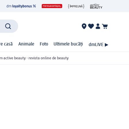
ire casă
Animale
Foto
Ultimele bucăți
dmLIVE ▶
m active beauty - revista online de beauty