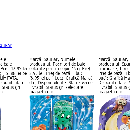
SauBär
ele
Marcă: SauBär; Numele
Marcă: SauBär;
e baie
produsului: Pocnitori de baie
produsului: Spu
Preț: 12,95 lei;
colorate pentru copii, 15 g; Preț:
frumoase, 1 buc;
 (161,88 lei pe
8,95 lei; Preț de bază: 1 buc
Preț de bază: 1 b
 LIMITATĂ,
(8,95 lei pe 1 buc); Grafică Marcă
buc); Grafică M
sponibilitate:
dm; Disponibilitate: Status verde
Disponibilitate:
, Status gri
Livrabil, Status gri selectare
Livrabil, Status 
dm
magazin dm
magazin dm