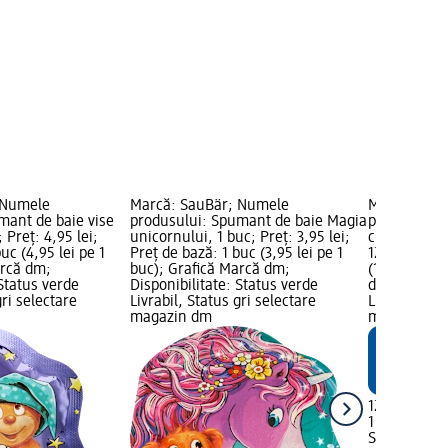
 Numele
Marcă: SauBär; Numele
Marcă: Sau
mant de baie vise
produsului: Spumant de baie Magia
produsului:
 Preț: 4,95 lei;
unicornului, 1 buc; Preț: 3,95 lei;
cu efect de 
uc (4,95 lei pe 1
Preț de bază: 1 buc (3,95 lei pe 1
12,45 lei; P
arcă dm;
buc); Grafică Marcă dm;
(12,45 lei p
 Status verde
Disponibilitate: Status verde
dm; Disponib
gri selectare
Livrabil, Status gri selectare
Livrabil, St
magazin dm
magazin d
12,45 lei
1 buc (12,45
SauBär
Bomb