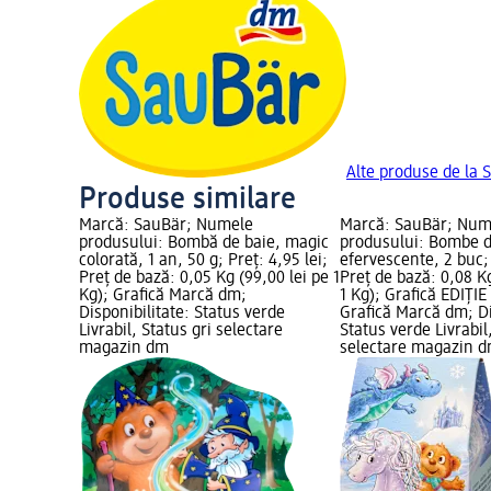
Alte produse de la 
Produse similare
Marcă: SauBär; Numele
Marcă: SauBär; Num
produsului: Bombă de baie, magic
produsului: Bombe d
colorată, 1 an, 50 g; Preț: 4,95 lei;
efervescente, 2 buc; 
Preț de bază: 0,05 Kg (99,00 lei pe 1
Preț de bază: 0,08 Kg
Kg); Grafică Marcă dm;
1 Kg); Grafică EDIȚIE
Disponibilitate: Status verde
Grafică Marcă dm; Di
Livrabil, Status gri selectare
Status verde Livrabil
magazin dm
selectare magazin 