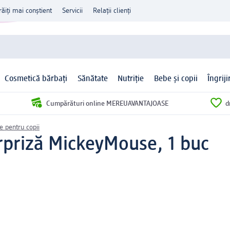
răiți mai conștient
Servicii
Relații clienți
Cosmetică bărbați
Sănătate
Nutriție
Bebe și copii
Îngrij
Cumpărături online MEREUAVANTAJOASE
d
ie pentru copii
rpriză MickeyMouse, 1 buc