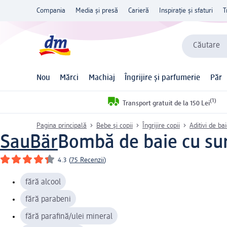
Compania
Media și presă
Carieră
Inspirație și sfaturi
T
Căutare
Nou
Mărci
Machiaj
Îngrijire și parfumerie
Păr
(1)
Transport gratuit de la 150 Lei
Pagina principală
Bebe și copii
Îngrijire copii
Aditivi de ba
SauBär
Bombă de baie cu su
4.3
(
75 Recenzii
)
fără alcool
fără parabeni
fără parafină/ulei mineral