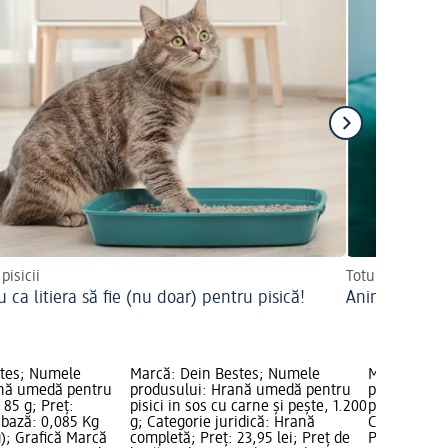
 pisicii
Totul pentru pa
 ca litiera să fie (nu doar) pentru pisică!
Animale de 
stes; Numele
Marcă: Dein Bestes; Numele
Marcă: Dei
ană umedă pentru
produsului: Hrană umedă pentru
produsului
 85 g; Preț:
pisici in sos cu carne și pește, 1.200
pisici in so
e bază: 0,085 Kg
g; Categorie juridică: Hrană
Categorie j
g); Grafică Marcă
completă; Preț: 23,95 lei; Preț de
Preț: 1,95 l