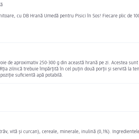
tă
ănitoare, cu DB Hrană Umedă pentru Pisici în Sos! Fiecare plic de 10
voie de aproximativ 250-300 g din această hrană pe zi. Acestea sunt 
ă. Rția zilnică trebuie împărțită în cel puțin două porții și servită l
spoziție suficientă apă potabilă.
răv, vită și curcan), cereale, minerale, inulină (0,1%). Ingrediente