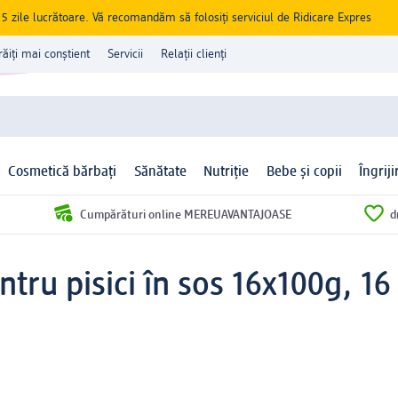
zile lucrătoare. Vă recomandăm să folosiți serviciul de Ridicare Expres
răiți mai conștient
Servicii
Relații clienți
Cosmetică bărbați
Sănătate
Nutriție
Bebe și copii
Îngrij
Cumpărături online MEREUAVANTAJOASE
d
ru pisici în sos 16x100g, 16