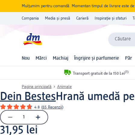
Mulțumim pentru comandă. Momentan timpul de livrare este de 5 
Compania
Media și presă
Carieră
Inspirație și sfaturi
T
Căutare
Nou
Mărci
Machiaj
Îngrijire și parfumerie
Păr
(1)
Transport gratuit de la 150 Lei
Pagina principală
Animale
Dein Bestes
Hrană umedă pent
4.8
(
65 Recenzii
)
31,95 lei