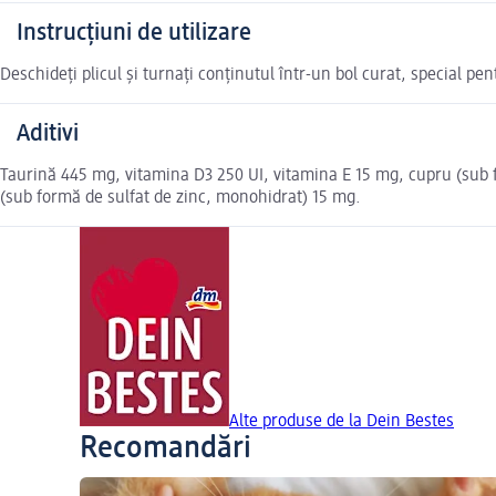
Instrucțiuni de utilizare
Deschideți plicul și turnați conținutul într-un bol curat, special pent
Aditivi
Taurină 445 mg, vitamina D3 250 UI, vitamina E 15 mg, cupru (sub f
(sub formă de sulfat de zinc, monohidrat) 15 mg.
Alte produse de la Dein Bestes
Recomandări