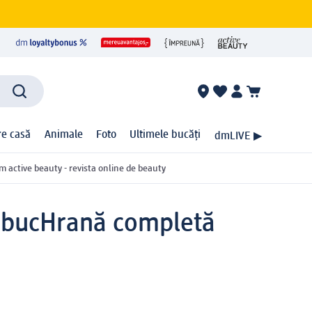
ire casă
Animale
Foto
Ultimele bucăți
dmLIVE ▶
m active beauty - revista online de beauty
 buc
Hrană completă