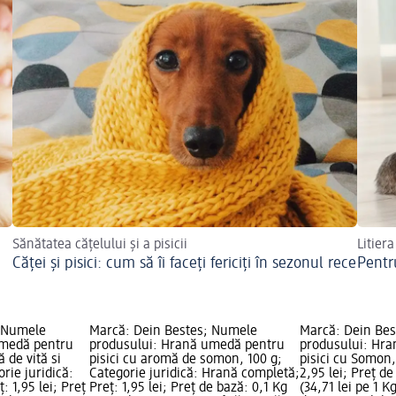
Sănătatea cățelului și a pisicii
Litiera
Căței și pisici: cum să îi faceți fericiți în sezonul rece
Pentru
; Numele
Marcă: Dein Bestes; Numele
Marcă: Dein Be
umedă pentru
produsului: Hrană umedă pentru
produsului: Hr
ă de vită si
pisici cu aromă de somon, 100 g;
pisici cu Somon,
rie juridică:
Categorie juridică: Hrană completă;
2,95 lei; Preț d
 1,95 lei; Preț
Preț: 1,95 lei; Preț de bază: 0,1 Kg
(34,71 lei pe 1 K