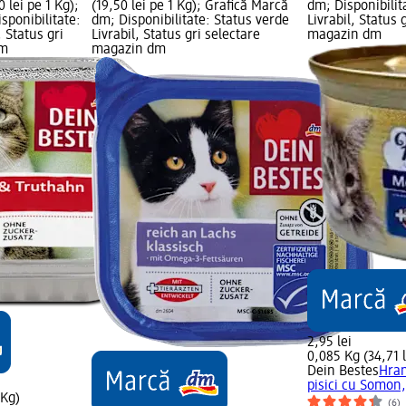
 lei pe 1 Kg);
(19,50 lei pe 1 Kg); Grafică Marcă
dm; Disponibilit
sponibilitate:
dm; Disponibilitate: Status verde
Livrabil, Status 
, Status gri
Livrabil, Status gri selectare
magazin dm
dm
magazin dm
2,95 lei
0,085 Kg (34,71 l
Dein Bestes
Hra
pisici cu Somon,
 Kg)
(6)