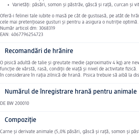
Varietăți: păsări, somon și păstrăv, gâscă și rață, curcan și vi
Oferă-i felinei tale iubite o masă pe cât de gustoasă, pe atât de hr
cele mai pretențioase gusturi și pentru a asigura o nutriție optimă.
Număr articol dm: 3068319
EAN: 4067796254723
Recomandări de hrănire
O pisică adultă de talie și greutate medie (aproximativ 4 kg) are ne
funcție de vârstă, rasă, condiții de viață și nivel de activitate fizic
în considerare în rația zilnică de hrană. Pisica trebuie să aibă la di
Numărul de înregistrare hrană pentru animale
DE BW 200010
Compoziție
Carne și derivate animale (5,0% păsări, gâscă și rață, somon și păst