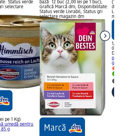
ate: Status verde
bază: 12 buc (2,00 lei pe 1 buc);
(19,50 lei p
gri selectare
Grafică Marcă dm; Disponibilitate:
dm; Disponib
Status verde Livrabil, Status gri
Livrabil, St
selectare magazin dm
magazin d
1,95 lei
0,1 Kg (19,50
Dein Bestes
pisici in so
g
Hrană com
Livrabil
selectar
ei pe 1 Kg)
nă umedă pentru
 85 g