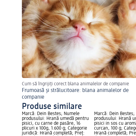
Cum să îngrijiți corect blana animalelor de companie
Frumoasă și strălucitoare: blana animalelor de
companie
Produse similare
Marcă: Dein Bestes; Numele
Marcă: Dein Bestes
produsului: Hrană umedă pentru
produsului: Hrană 
pisici, cu carne de pasăre, 16
pisici in sos cu arom
plicuri x 100g, 1.600 g; Categorie
curcan, 100 g; Catego
juridică: Hrană completă; Preț:
Hrană completă; Preț: