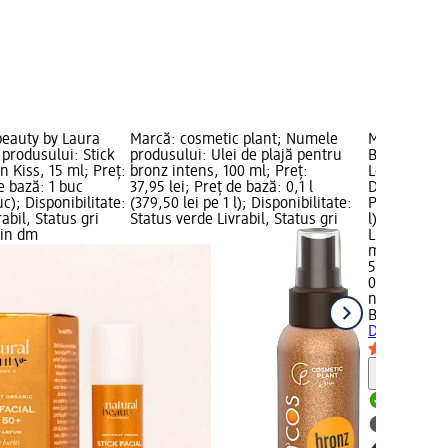
beauty by Laura
Marcă: cosmetic plant; Numele
Marcă: natu
produsului: Stick
produsului: Ulei de plajă pentru
Baldini; Nu
n Kiss, 15 ml; Preț:
bronz intens, 100 ml; Preț:
Lotiune Dup
e bază: 1 buc
37,95 lei; Preț de bază: 0,1 l
Dream, 250 
uc); Disponibilitate:
(379,50 lei pe 1 l); Disponibilitate:
Preț de bază
abil, Status gri
Status verde Livrabil, Status gri
l); Disponib
zin dm
Livrabil, St
magazin d
52,45 lei
0,25 l (209,8
natural bea
Baldini
Loti
Dream, 250
Notă
Livrabil
selectar