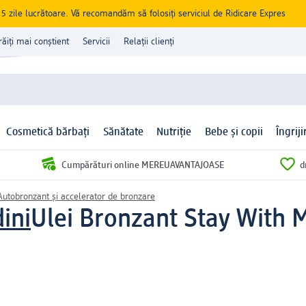
zile lucrătoare. Vă recomandăm să folosiți serviciul de Ridicare Expres
răiți mai conștient
Servicii
Relații clienți
Cosmetică bărbați
Sănătate
Nutriție
Bebe și copii
Îngrij
Cumpărături online MEREUAVANTAJOASE
d
Autobronzant și accelerator de bronzare
ini
Ulei Bronzant Stay With 