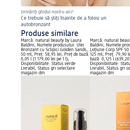
Urmăriți ghidul nostru aici!
Ce trebuie să știți înainte de a folosi un
autobronzant
Produse similare
Marcă: natural beauty by Laura
Marcă: natural beau
Baldini; Numele produsului: Ulei
Baldini; Numele pro
Bronzant cu Sclipici Golden Sands,
Loțiune Corp SPF 5
50 ml; Preț: 58,95 lei; Preț de bază:
125 ml; Preț: 79,90 l
0,05 l (1.179,00 lei pe 1 l);
bază: 0,125 l (639,20 
Disponibilitate: Status verde
Disponibilitate: Stat
Livrabil, Status gri selectare
Livrabil, Status gri s
magazin dm
magazin dm