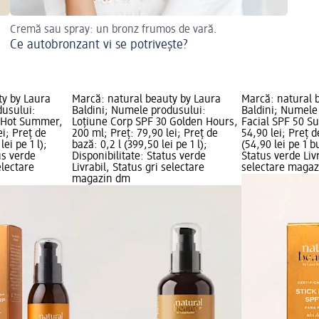
Cremă sau spray: un bronz frumos de vară.
Ce autobronzant vi se potrivește?
ty by Laura
Marcă: natural beauty by Laura
Marcă: natural 
dusului:
Baldini; Numele produsului:
Baldini; Numele 
0 Hot Summer,
Loțiune Corp SPF 30 Golden Hours,
Facial SPF 50 Su
ei; Preț de
200 ml; Preț: 79,90 lei; Preț de
54,90 lei; Preț d
lei pe 1 l);
bază: 0,2 l (399,50 lei pe 1 l);
(54,90 lei pe 1 b
us verde
Disponibilitate: Status verde
Status verde Livr
electare
Livrabil, Status gri selectare
selectare maga
magazin dm