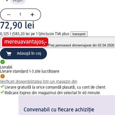
vegan
72,90 lei
0,125 l (583,20 lei pe 1 l)
Inclusiv TVA plus
transport
Preț permanent dm
nemajorat din 02.04.2026
Adaugă în coș
Livrabil
Livrare standard 1-3 zile lucrătoare
Verificați disponibilitatea într-un magazin dm
Livrare gratuită la orice comandă plasată, cu cont de client
Ridicare Expres din magazinul dm selectat în 60 minute.
Convenabil cu fiecare achiziție