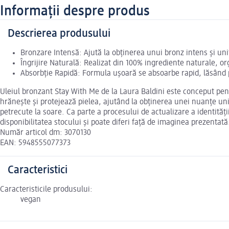
Informații despre produs
Descrierea produsului
Bronzare Intensă: Ajută la obținerea unui bronz intens și un
Îngrijire Naturală: Realizat din 100% ingrediente naturale, o
Absorbție Rapidă: Formula ușoară se absoarbe rapid, lăsând pie
Uleiul bronzant Stay With Me de la Laura Baldini este conceput pentr
hrănește și protejează pielea, ajutând la obținerea unei nuanțe unif
petrecute la soare. Ca parte a procesului de actualizare a identității
disponibilitatea stocului și poate diferi față de imaginea prezent
Număr articol dm: 3070130
EAN: 5948555077373
Caracteristici
Caracteristicile produsului:
vegan