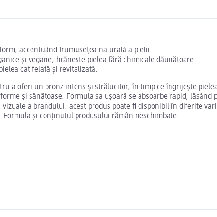
iform, accentuând frumusețea naturală a pielii.
rganice și vegane, hrănește pielea fără chimicale dăunătoare.
lea catifelată și revitalizată.
u a oferi un bronz intens și strălucitor, în timp ce îngrijește piel
orme și sănătoase. Formula sa ușoară se absoarbe rapid, lăsând piele
 vizuale a brandului, acest produs poate fi disponibil în diferite var
ată. Formula și conținutul produsului rămân neschimbate.