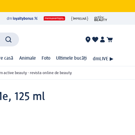
ire casă
Animale
Foto
Ultimele bucăți
dmLIVE ▶
m active beauty - revista online de beauty
Me, 125 ml