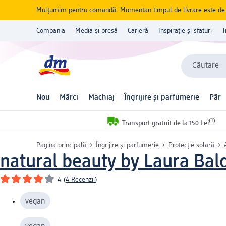
Mulțumim pentru comandă. Momentan timpul de livrare este de 5 
Compania
Media și presă
Carieră
Inspirație și sfaturi
T
Căutare
Nou
Mărci
Machiaj
Îngrijire și parfumerie
Păr
(1)
Transport gratuit de la 150 Lei
Pagina principală
Îngrijire și parfumerie
Protecție solară
natural beauty by Laura Bald
4
(
4 Recenzii
)
vegan