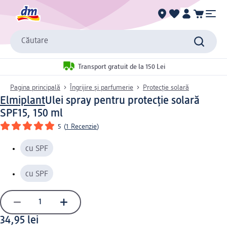
Căutare
Transport gratuit de la 150 Lei
Pagina principală
Îngrijire și parfumerie
Protecție solară
Elmiplant
Ulei spray pentru protecție solară
SPF15, 150 ml
5
(
1 Recenzie
)
cu SPF
cu SPF
34,95 lei