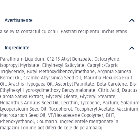
Avertismente
a se evita contactul cu ochii. Pastrati recipientul inchis etans
Ingrediente
Paraffinum Liquidum, C12-15 Alkyl Benzoate, Octocrylene,
Isopropyl Myristate, Ethylhexyl Salicylate, Caprylic/Capric
Triglyceride, Butyl Methoxydibenzoylmethane, Argania Spinosa
Kernel Oil, Crambe Abyssinica Seed Oil, Mauritia Flexuosa Fruit
Oil, Arachis Hypogaea Oil, Ascorbyl Palmitate, Beta-Carotene, Bis-
Ethylhexyl Hydroxydimethoxy Benzylmalonate, Citric Acid, Daucus
Carota Sativa Extract, Glyceryl Oleate, Glyceryl Stearate,
Helianthus Annuus Seed Oil, Lecithin, Lycopene, Parfum, Solanum
Lycopersicum Seed Oil, Tocopherol, Tocopheryl Acetate, Vaccinium
Macrocarpon Seed Oil, VP/Hexadecene Copolymer, BHT,
Phenoxyethanol, Coumarin. Ingredientele menționate în
magazinul online pot diferi de cele de pe ambalaj.