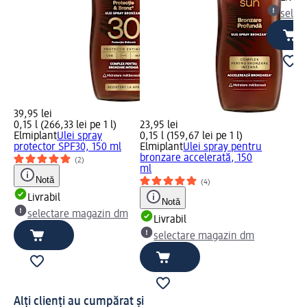
selec
39,95 lei
0,15 l (266,33 lei pe 1 l)
23,95 lei
Elmiplant
Ulei spray
0,15 l (159,67 lei pe 1 l)
protector SPF30, 150 ml
Elmiplant
Ulei spray pentru
bronzare accelerată, 150
(2)
ml
Notă
(4)
Livrabil
Notă
selectare magazin dm
Livrabil
selectare magazin dm
Alți clienți au cumpărat și