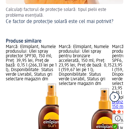
Calculați factorul de protecție solară: tipul pielii este
Cel
problema esențială.
Ră
Ce factor de protecție solară este cel mai potrivit?
Produse similare
Marcă: Elmiplant; Numele
Marcă: Elmiplant; Numele
Marcă: E
produsului: Ulei spray
produsului: Ulei spray
produsul
protector SPF30, 150 ml;
pentru bronzare
pentru b
Preț: 39,95 lei; Preț de
accelerată, 150 ml; Preț:
SPF6, 15
bază: 0,15 l (266,33 lei pe 1
23,95 lei; Preț de bază: 0,15
23,95 lei
l); Disponibilitate: Status
l (159,67 lei pe 1 l);
l (159,67 
verde Livrabil, Status gri
Disponibilitate: Status
Disponibi
selectare magazin dm
verde Livrabil, Status gri
verde Liv
selectare magazin dm
selectar
23,95 lei
0,15 l (15
Elmiplan
bronzare
150 ml
Notă
Livrab