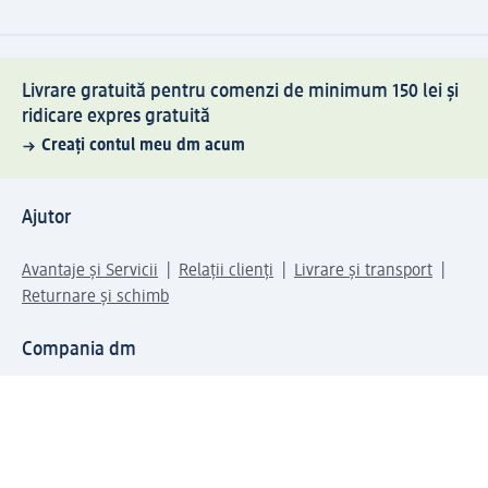
Livrare gratuită pentru comenzi de minimum 150 lei și
ridicare expres gratuită
Creați contul meu dm acum
Ajutor
Avantaje și Servicii
Relații clienți
Livrare și transport
Returnare și schimb
Compania dm
Compania
Responsabilitate
Carieră
Presă
Structura corporativă
Universul produselor dm
Lumea dm