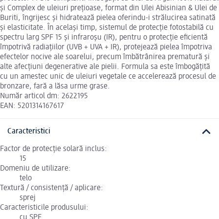
și Complex de uleiuri prețioase, format din Ulei Abisinian & Ulei de
Buriti, îngrijesc și hidratează pielea oferindu-i strălucirea satinată
și elasticitate. În același timp, sistemul de protecție fotostabilă cu
spectru larg SPF 15 și infraroșu (IR), pentru o protecție eficientă
împotrivă radiațiilor (UVB + UVA + IR), protejează pielea împotriva
efectelor nocive ale soarelui, precum îmbătrânirea prematură și
alte afecțiuni degenerative ale pielii. Formula sa este îmbogățită
cu un amestec unic de uleiuri vegetale ce accelerează procesul de
bronzare, fară a lăsa urme grase.
Număr articol dm: 2622195
EAN: 5201314167617
Caracteristici
Factor de protecție solară inclus:
15
Domeniu de utilizare:
telo
Textură / consistență / aplicare:
sprej
Caracteristicile produsului:
cu SPF