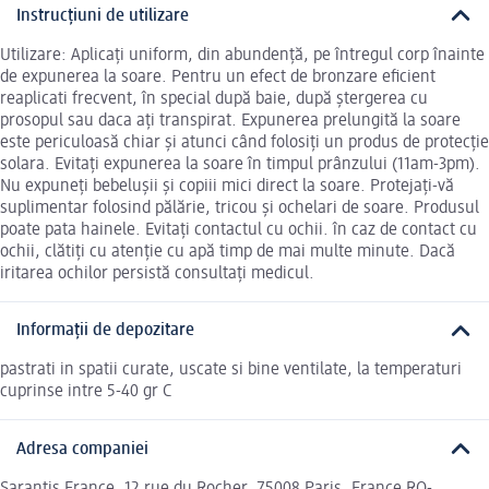
Instrucțiuni de utilizare
Utilizare: Aplicați uniform, din abundență, pe întregul corp înainte
de expunerea la soare. Pentru un efect de bronzare eficient
reaplicati frecvent, în special după baie, după ștergerea cu
prosopul sau daca ați transpirat. Expunerea prelungită la soare
este periculoasă chiar și atunci când folosiți un produs de protecție
solara. Evitați expunerea la soare în timpul prânzului (11am-3pm).
Nu expuneți bebelușii și copiii mici direct la soare. Protejați-vă
suplimentar folosind pălărie, tricou și ochelari de soare. Produsul
poate pata hainele. Evitați contactul cu ochii. în caz de contact cu
ochii, clătiți cu atenție cu apă timp de mai multe minute. Dacă
iritarea ochilor persistă consultați medicul.
Informații de depozitare
pastrati in spatii curate, uscate si bine ventilate, la temperaturi
cuprinse intre 5-40 gr C
Adresa companiei
Sarantis France, 12 rue du Rocher, 75008 Paris, France RO-