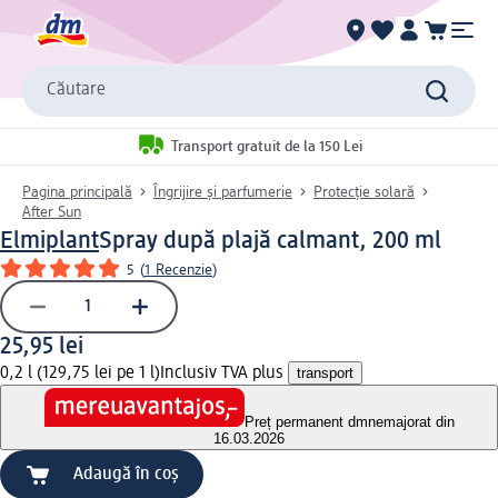
Căutare
Transport gratuit de la 150 Lei
Pagina principală
Îngrijire și parfumerie
Protecție solară
After Sun
Elmiplant
Spray după plajă calmant, 200 ml
5
(
1 Recenzie
)
25,95 lei
0,2 l (129,75 lei pe 1 l)
Inclusiv TVA plus
transport
Preț permanent dm
nemajorat din
16.03.2026
Adaugă în coș