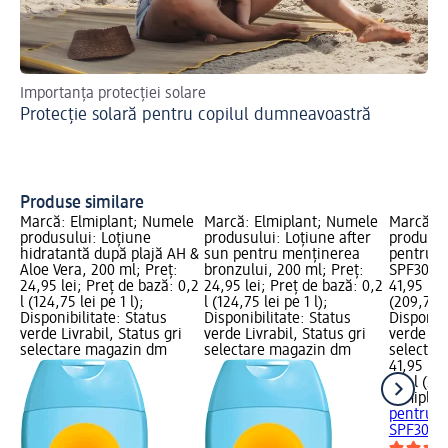
Importanța protecției solare
Va
Protecție solară pentru copilul dumneavoastră
pro
so
SU
pi
Produse similare
Marcă: Elmiplant; Numele
Marcă: Elmiplant; Numele
Marcă: E
produsului: Loțiune
produsului: Loțiune after
produsul
hidratantă după plajă AH &
sun pentru menținerea
pentru p
Aloe Vera, 200 ml; Preț:
bronzului, 200 ml; Preț:
SPF30, 2
24,95 lei; Preț de bază: 0,2
24,95 lei; Preț de bază: 0,2
41,95 lei
l (124,75 lei pe 1 l);
l (124,75 lei pe 1 l);
(209,75 le
Disponibilitate: Status
Disponibilitate: Status
Disponibi
verde Livrabil, Status gri
verde Livrabil, Status gri
verde Liv
selectare magazin dm
selectare magazin dm
selectar
41,95 lei
0,2 l (209
Elmiplan
pentru p
SPF30, 2