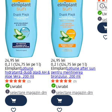
Notă
Livrab
selec
24,95 lei
24,95 lei
0,2 l (124,75 lei pe 1 l)
0,2 l (124,75 lei pe 1 l)
Elmiplant
Loțiune
Elmiplant
Loțiune after sun
hidratantă după plajă AH &
pentru menținerea
Aloe Vera, 200 ml
bronzului, 200 ml
(2)
(3)
Livrabil
Livrabil
selectare magazin dm
selectare magazin dm