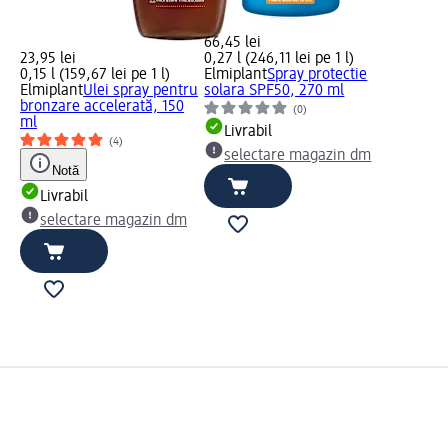
66,45 lei
23,95 lei
0,27 l (246,11 lei pe 1 l)
0,15 l (159,67 lei pe 1 l)
Elmiplant
Spray protectie
Elmiplant
Ulei spray pentru
solara SPF50, 270 ml
bronzare accelerată, 150
(0)
ml
Livrabil
(4)
selectare magazin dm
Notă
Livrabil
selectare magazin dm