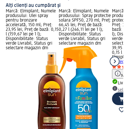
Alți clienți au cumpărat și
Marcă: Elmiplant; Numele
Marcă: Elmiplant; Numele
Marcă: E
produsului: Ulei spray
produsului: Spray protectie
produsul
pentru bronzare
solara SPF50, 270 ml; Preț:
protecto
accelerată, 150 ml; Preț:
66,45 lei; Preț de bază:
Preț: 39,
23,95 lei; Preț de bază: 0,15
0,27 l (246,11 lei pe 1 l);
bază: 0,1
l (159,67 lei pe 1 l);
Disponibilitate: Status
l); Dispo
Disponibilitate: Status
verde Livrabil, Status gri
verde Liv
verde Livrabil, Status gri
selectare magazin dm
selectar
selectare magazin dm
39,95 lei
0,15 l (26
Elmiplan
protecto
Notă
Livrab
selec