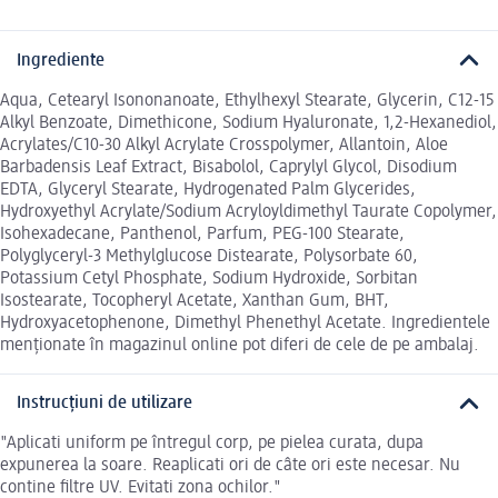
Ingrediente
Aqua, Cetearyl Isononanoate, Ethylhexyl Stearate, Glycerin, C12-15
Alkyl Benzoate, Dimethicone, Sodium Hyaluronate, 1,2-Hexanediol,
Acrylates/C10-30 Alkyl Acrylate Crosspolymer, Allantoin, Aloe
Barbadensis Leaf Extract, Bisabolol, Caprylyl Glycol, Disodium
EDTA, Glyceryl Stearate, Hydrogenated Palm Glycerides,
Hydroxyethyl Acrylate/Sodium Acryloyldimethyl Taurate Copolymer,
Isohexadecane, Panthenol, Parfum, PEG-100 Stearate,
Polyglyceryl-3 Methylglucose Distearate, Polysorbate 60,
Potassium Cetyl Phosphate, Sodium Hydroxide, Sorbitan
Isostearate, Tocopheryl Acetate, Xanthan Gum, BHT,
Hydroxyacetophenone, Dimethyl Phenethyl Acetate. Ingredientele
menționate în magazinul online pot diferi de cele de pe ambalaj.
Instrucțiuni de utilizare
"Aplicati uniform pe întregul corp, pe pielea curata, dupa
expunerea la soare. Reaplicati ori de câte ori este necesar. Nu
contine filtre UV. Evitati zona ochilor."