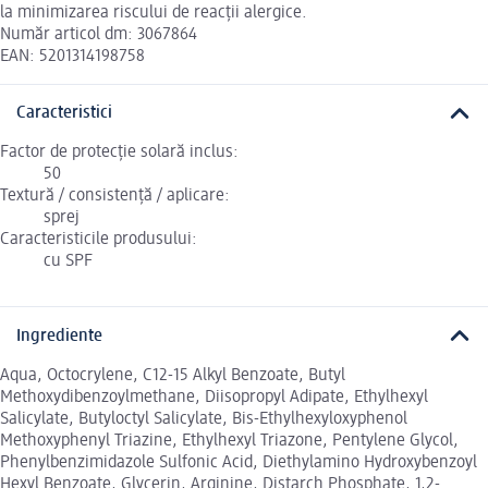
la minimizarea riscului de reacții alergice.
Număr articol dm: 3067864
EAN: 5201314198758
Caracteristici
Factor de protecție solară inclus:
50
Textură / consistență / aplicare:
sprej
Caracteristicile produsului:
cu SPF
Ingrediente
Aqua, Octocrylene, C12-15 Alkyl Benzoate, Butyl
Methoxydibenzoylmethane, Diisopropyl Adipate, Ethylhexyl
Salicylate, Butyloctyl Salicylate, Bis-Ethylhexyloxyphenol
Methoxyphenyl Triazine, Ethylhexyl Triazone, Pentylene Glycol,
Phenylbenzimidazole Sulfonic Acid, Diethylamino Hydroxybenzoyl
Hexyl Benzoate, Glycerin, Arginine, Distarch Phosphate, 1,2-