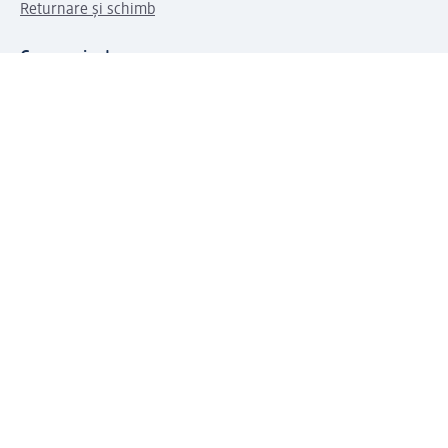
Returnare și schimb
Compania dm
Compania
Responsabilitate
Carieră
Presă
Structura corporativă
Universul produselor dm
Lumea dm
Metode de plată