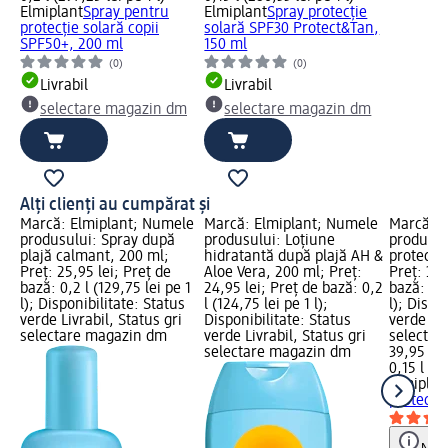
Elmiplant
Spray pentru
Elmiplant
Spray protecție
protecție solară copii
solară SPF30 Protect&Tan,
SPF50+, 200 ml
150 ml
(0)
(0)
Livrabil
Livrabil
selectare magazin dm
selectare magazin dm
Alți clienți au cumpărat și
Marcă: Elmiplant; Numele
Marcă: Elmiplant; Numele
Marcă: E
produsului: Spray după
produsului: Loțiune
produsul
plajă calmant, 200 ml;
hidratantă după plajă AH &
protecto
Preț: 25,95 lei; Preț de
Aloe Vera, 200 ml; Preț:
Preț: 39,
bază: 0,2 l (129,75 lei pe 1
24,95 lei; Preț de bază: 0,2
bază: 0,1
l); Disponibilitate: Status
l (124,75 lei pe 1 l);
l); Dispo
verde Livrabil, Status gri
Disponibilitate: Status
verde Liv
selectare magazin dm
verde Livrabil, Status gri
selectar
selectare magazin dm
39,95 lei
0,15 l (26
Elmiplan
protecto