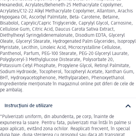
Hexanediol, Acrylates/Beheneth-25 Methacrylate Copolymer,
Acrylates/C12-22 Alkyl Methacrylate Copolymer, Allantoin, Arachis
Hypogaea Oil, Ascorbyl Palmitate, Beta- Carotene, Betaine,
Bisabolol, Caprylic/Capric Triglyceride, Caprylyl Glycol, Carnosine,
Cellulose Gum, Citric Acid, Daucus Carota Sativa Extract,
Diethylhexyl Syringylidenemalonate, Disodium EDTA, Glyceryl
Oleate, Glyceryl Stearate, Hydrogenated Palm Glycerides, Isopropyl
Myristate, Lecithin, Linoleic Acid, Microcrystalline Cellulose,
Panthenol, Parfum, PEG-100 Stearate, PEG-20 Glyceryl Laurate,
Polyglyceryl-3 Methylglucose Distearate, Polysorbate 20,
Potassium Cetyl Phosphate, Propylene Glycol, Retinyl Palmitate,
Sodium Hydroxide, Tocopherol, Tocopheryl Acetate, Xanthan Gum,
BHT, Hydroxyacetophenone, Methylparaben, Phenoxyethanol.
Ingredientele menționate în magazinul online pot diferi de cele de
pe ambalaj.
Instrucțiuni de utilizare
"Pulverizati uniform, din abundenta, pe corp, înainte de
expunerea la soare. Pentru fata, pulverizati mai întâi în palme si
apoi aplicati, evitând zona ochilor. Reaplicati frecvent, în special
dupa baie, dupa stergerea cu prosopul sau daca ati transpirat.