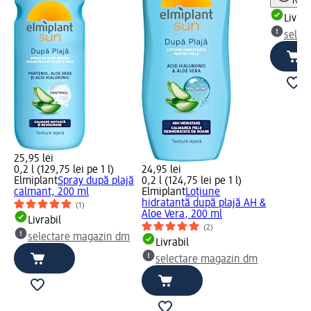
Notă
Livrab
selec
25,95 lei
0,2 l (129,75 lei pe 1 l)
24,95 lei
Elmiplant
Spray după plajă
0,2 l (124,75 lei pe 1 l)
calmant, 200 ml
Elmiplant
Loțiune
hidratantă după plajă AH &
(1)
Aloe Vera, 200 ml
Livrabil
(2)
selectare magazin dm
Livrabil
selectare magazin dm