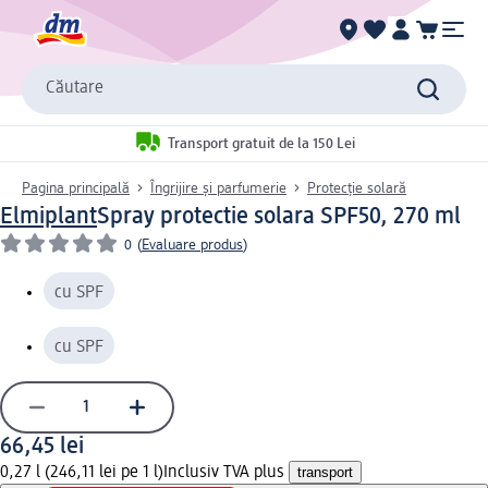
Căutare
Transport gratuit de la 150 Lei
Pagina principală
Îngrijire și parfumerie
Protecție solară
Elmiplant
Spray protectie solara SPF50, 270 ml
0
(
Evaluare produs
)
cu SPF
cu SPF
66,45 lei
0,27 l (246,11 lei pe 1 l)
Inclusiv TVA plus
transport