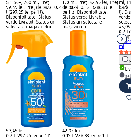
SPF50+, 200 ml; Preț:
150 ml; Preț: 42,95 lei; Preț
ml; Preț:
59,45 lei; Preț de bază: 0,2
de bază: 0,15 l (286,33 lei
bază: 0,2
l (297,25 lei pe 1 l);
pe 1 l); Disponibilitate:
l); Dispo
Disponibilitate: Status
Status verde Livrabil,
verde Liv
verde Livrabil, Status gri
Status gri selectare
selectar
selectare magazin dm
magazin dm
45,95 lei
0,2 l (229
Elmiplan
protecți
ml
Notă
Livrab
selec
59,45 lei
42,95 lei
0,2 l (297,25 lei pe 1 l)
0,15 l (286,33 lei pe 1 l)