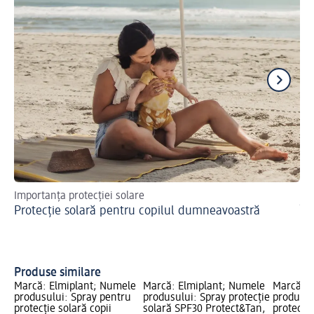
Importanța protecției solare
Sf
Protecție solară pentru copilul dumneavoastră
În
Produse similare
Marcă: Elmiplant; Numele
Marcă: Elmiplant; Numele
Marcă: E
produsului: Spray pentru
produsului: Spray protecție
produsul
protecție solară copii
solară SPF30 Protect&Tan,
protecți