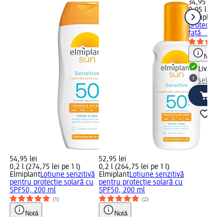
34,95 lei
0,05 l (69
Elmiplan
protecți
față..., 
Notă
Livrab
selec
54,95 lei
52,95 lei
0,2 l (274,75 lei pe 1 l)
0,2 l (264,75 lei pe 1 l)
Elmiplant
Loțiune senzitivă
Elmiplant
Loțiune senzitivă
pentru protecție solară cu
pentru protecție solară cu
SPF50, 200 ml
SPF50, 200 ml
(1)
(2)
Notă
Notă