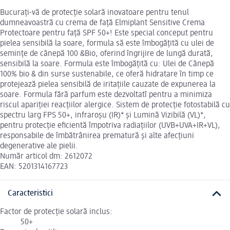
Bucurați-vă de protecție solară inovatoare pentru tenul
dumneavoastră cu crema de față Elmiplant Sensitive Crema
Protectoare pentru față SPF 50+! Este special conceput pentru
pielea sensibilă la soare, formula să este îmbogățită cu ulei de
semințe de cânepă 100 &Bio, oferind îngrijire de lungă durată,
sensibilă la soare. Formula este îmbogățită cu: Ulei de Cânepă
100% bio & din surse sustenabile, ce oferă hidratare în timp ce
protejează pielea sensibilă de iritațiile cauzate de expunerea la
soare. Formula fără parfum este dezvoltatî pentru a minimiza
riscul apariției reacțiilor alergice. Sistem de protecție fotostabilă cu
spectru larg FPS 50+, infraroșu (IR)* și Lumină Vizibilă (VL)*,
pentru protecție eficientă împotriva radiațiilor (UVB+UVA+IR+VL),
responsabile de îmbătrânirea prematură și alte afecțiuni
degenerative ale pielii.
Număr articol dm: 2612072
EAN: 5201314167723
Caracteristici
Factor de protecție solară inclus:
50+