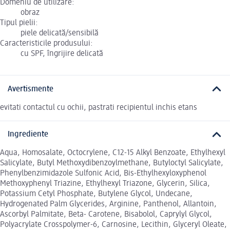
Domeniu de utilizare:
obraz
Tipul pielii:
piele delicată/sensibilă
Caracteristicile produsului:
cu SPF, îngrijire delicată
Avertismente
evitati contactul cu ochii, pastrati recipientul inchis etans
Ingrediente
Aqua, Homosalate, Octocrylene, C12-15 Alkyl Benzoate, Ethylhexyl
Salicylate, Butyl Methoxydibenzoylmethane, Butyloctyl Salicylate,
Phenylbenzimidazole Sulfonic Acid, Bis-Ethylhexyloxyphenol
Methoxyphenyl Triazine, Ethylhexyl Triazone, Glycerin, Silica,
Potassium Cetyl Phosphate, Butylene Glycol, Undecane,
Hydrogenated Palm Glycerides, Arginine, Panthenol, Allantoin,
Ascorbyl Palmitate, Beta- Carotene, Bisabolol, Caprylyl Glycol,
Polyacrylate Crosspolymer-6, Carnosine, Lecithin, Glyceryl Oleate,