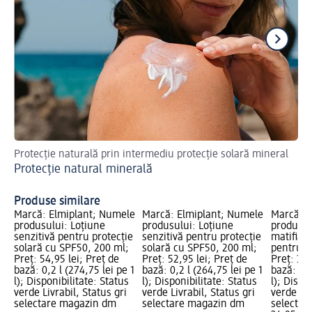
Protecție naturală prin intermediu protecție solară mineral
Ast
Protecție natural minerală
făr
Pr
Produse similare
Marcă: Elmiplant; Numele
Marcă: Elmiplant; Numele
Marcă: E
produsului: Loțiune
produsului: Loțiune
produsul
senzitivă pentru protecție
senzitivă pentru protecție
matifiant
solară cu SPF50, 200 ml;
solară cu SPF50, 200 ml;
pentru f
Preț: 54,95 lei; Preț de
Preț: 52,95 lei; Preț de
Preț: 34,
bază: 0,2 l (274,75 lei pe 1
bază: 0,2 l (264,75 lei pe 1
bază: 0,0
l); Disponibilitate: Status
l); Disponibilitate: Status
l); Dispo
verde Livrabil, Status gri
verde Livrabil, Status gri
verde Liv
selectare magazin dm
selectare magazin dm
selectar