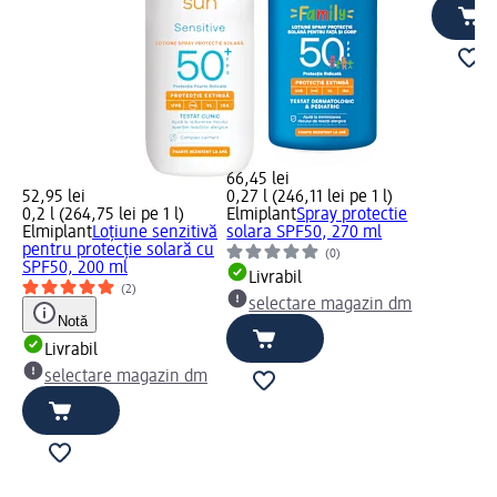
66,45 lei
52,95 lei
0,27 l (246,11 lei pe 1 l)
0,2 l (264,75 lei pe 1 l)
Elmiplant
Spray protectie
Elmiplant
Loțiune senzitivă
solara SPF50, 270 ml
pentru protecție solară cu
(0)
SPF50, 200 ml
Livrabil
(2)
selectare magazin dm
Notă
Livrabil
selectare magazin dm