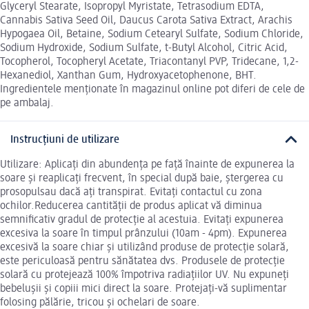
Glyceryl Stearate, Isopropyl Myristate, Tetrasodium EDTA,
Cannabis Sativa Seed Oil, Daucus Carota Sativa Extract, Arachis
Hypogaea Oil, Betaine, Sodium Cetearyl Sulfate, Sodium Chloride,
Sodium Hydroxide, Sodium Sulfate, t-Butyl Alcohol, Citric Acid,
Tocopherol, Tocopheryl Acetate, Triacontanyl PVP, Tridecane, 1,2-
Hexanediol, Xanthan Gum, Hydroxyacetophenone, BHT.
Ingredientele menționate în magazinul online pot diferi de cele de
pe ambalaj.
Instrucțiuni de utilizare
Utilizare: Aplicați din abundența pe față înainte de expunerea la
soare și reaplicați frecvent, în special după baie, ștergerea cu
prosopulsau dacă ați transpirat. Evitați contactul cu zona
ochilor.Reducerea cantității de produs aplicat vă diminua
semnificativ gradul de protecție al acestuia. Evitați expunerea
excesiva la soare în timpul prânzului (10am - 4pm). Expunerea
excesivă la soare chiar și utilizând produse de protecție solară,
este periculoasă pentru sănătatea dvs. Produsele de protecție
solară cu protejează 100% împotriva radiațiilor UV. Nu expuneți
bebelușii și copiii mici direct la soare. Protejați-vă suplimentar
folosing pălărie, tricou și ochelari de soare.