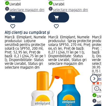
Livrabil
Livrabil
selectare magazin dm
selectare magazin dm
Alți clienți au cumpărat și
Marcă: Elmiplant; Numele
Marcă: Elmiplant; Numele
Marcă: E
produsului: Loțiune
produsului: Spray protectie
produsul
senzitivă pentru protecție
solara SPF50, 270 ml; Preț:
protecto
solară cu SPF50, 200 ml;
66,45 lei; Preț de bază:
Preț: 39,
Preț: 52,95 lei; Preț de
0,27 l (246,11 lei pe 1 l);
bază: 0,1
bază: 0,2 l (264,75 lei pe 1
Disponibilitate: Status
l); Dispo
l); Disponibilitate: Status
verde Livrabil, Status gri
verde Liv
verde Livrabil, Status gri
selectare magazin dm
selectar
selectare magazin dm
39,95 lei
0,15 l (26
Elmiplan
protecto
Notă
Livrab
selec