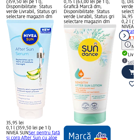
(359,50 lei pe 1 l);
0,15 l (63,00 lei pe 1 l);
l); Dispo
Disponibilitate: Status
Grafică Marcă dm;
verde Liv
verde Livrabil, Status gri
Disponibilitate: Status
selectar
selectare magazin dm
verde Livrabil, Status gri
34,95 lei
selectare magazin dm
0,2 l (174
NIVEA S
hidratan
Notă
Livrab
selec
35,95 lei
0,1 l (359,50 lei pe 1 l)
NIVEA SUN
Ser pentru față
și corp After Sun cu aloe