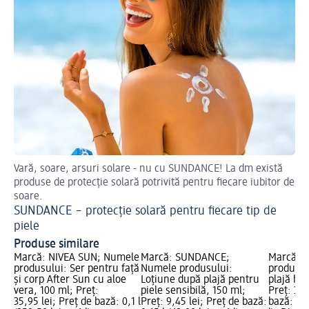
Vară, soare, arsuri solare - nu cu SUNDANCE! La dm există
Des
produse de protecție solară potrivită pentru fiecare iubitor de
Al
soare.
SUNDANCE – protecție solară pentru fiecare tip de
piele
Produse similare
Marcă: NIVEA SUN; Numele
Marcă: SUNDANCE;
Marcă: 
produsului: Ser pentru față
Numele produsului:
produsul
și corp After Sun cu aloe
Loțiune după plajă pentru
plajă hid
vera, 100 ml; Preț:
piele sensibilă, 150 ml;
Preț: 34,
35,95 lei; Preț de bază: 0,1 l
Preț: 9,45 lei; Preț de bază:
bază: 0,2