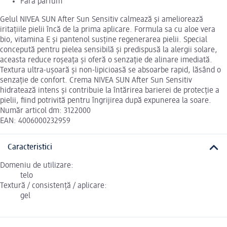
Fără parfum
Gelul NIVEA SUN After Sun Sensitiv calmează și ameliorează
iritațiile pielii încă de la prima aplicare. Formula sa cu aloe vera
bio, vitamina E și pantenol susține regenerarea pielii. Special
concepută pentru pielea sensibilă și predispusă la alergii solare,
aceasta reduce roșeața și oferă o senzație de alinare imediată.
Textura ultra-ușoară și non-lipicioasă se absoarbe rapid, lăsând o
senzație de confort. Crema NIVEA SUN After Sun Sensitiv
hidratează intens și contribuie la întărirea barierei de protecție a
pielii, fiind potrivită pentru îngrijirea după expunerea la soare.
Număr articol dm: 3122000
EAN: 4006000232959
Caracteristici
Domeniu de utilizare:
telo
Textură / consistență / aplicare:
gel