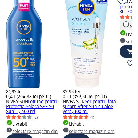
NIVEA S
pentru p
30, 200 
Notă
Livrab
selec
81,95 lei
35,95 lei
0,4 l (204,88 lei pe 1 l)
0,1 l (359,50 lei pe 1 l)
NIVEA SUN
Loțiune pentru
NIVEA SUN
Ser pentru față
Protecția Solară SPF 50
și corp After Sun cu aloe
Sun..., 400 ml
vera, 100 ml
(2)
(1)
Livrabil
Livrabil
selectare magazin dm
selectare magazin dm