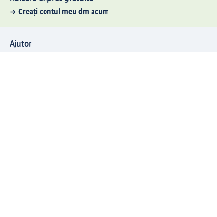
Creați contul meu dm acum
Ajutor
Avantaje și Servicii
Relații clienți
Livrare și transport
Returnare și schimb
Compania dm
Compania
Responsabilitate
Carieră
Presă
Structura corporativă
Universul produselor dm
Lumea dm