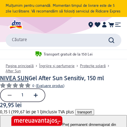
Mulțumim pentru comandă. Momentan timpul de livrare este de 5
zile lucrătoare. Vă recomandăm să folosiți serviciul de Ridicare Expres
Căutare
Transport gratuit de la 150 Lei
Pagina principală
Îngrijire și parfumerie
Protecție solară
After Sun
NIVEA SUN
Gel After Sun Sensitiv, 150 ml
0
(
Evaluare produs
)
29,95 lei
0,15 l (199,67 lei pe 1 l)
Inclusiv TVA plus
transport
Preț permanent dm
nemajorat din