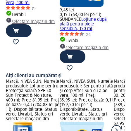
vera, 100 ml
(1)
9,45 lei
Livrabil
0,15 l (63,00 lei pe 1 l)
SUNDANCE
Loțiune după
selectare magazin dm
plajă pentru piele
sensibilă, 150 ml
(86)
Livrabil
selectare magazin dm
Alți clienți au cumpărat și
Marcă: NIVEA SUN; Numele
Marcă: NIVEA SUN; Numele
Marcă: 
produsului: Loțiune pentru
produsului: Ser pentru față
produsul
Protecția Solară SPF 50
și corp After Sun cu aloe
pentru p
Sun Protect & Moisture,
vera, 100 ml; Preț:
30, 200 m
400 ml; Preț: 81,95 lei; Preț
35,95 lei; Preț de bază: 0,1 l
Preț de b
de bază: 0,4 l (204,88 lei pe
(359,50 lei pe 1 l);
(289,75 le
1 l); Disponibilitate: Status
Disponibilitate: Status
Disponibi
verde Livrabil, Status gri
verde Livrabil, Status gri
verde Liv
selectare magazin dm
selectare magazin dm
selectar
57,95 lei
0,2 l (289