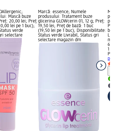
OAllergenic;
Marcă: essence; Numele
Marcă: PU
lui: Mască buze
produsului: Tratament buze
produsului:
reț: 20,00 lei; Preț
glicerina GLOWcerin 01, 12 g; Preț:
pentru buze,
0,00 lei pe 1 buc);
19,50 lei; Preț de bază: 1 buc
Preț de bază
 Status verde
(19,50 lei pe 1 buc); Disponibilitate:
buc); Dispon
gri selectare
Status verde Livrabil, Status gri
Livrabil, St
selectare magazin dm
magazin d
6,95 lei
1 buc (6,95 
PUREDERM
pentru buze
Notă
Livrabil
selectar