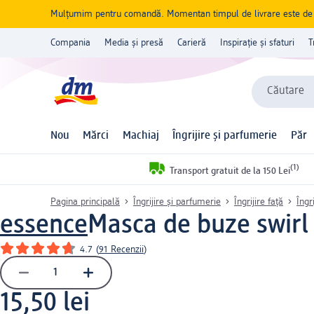
Mulțumim pentru comandă. Momentan timpul de livrare este de 5 
Compania
Media și presă
Carieră
Inspirație și sfaturi
T
Căutare
Nou
Mărci
Machiaj
Îngrijire și parfumerie
Păr
(1)
Transport gratuit de la 150 Lei
Pagina principală
Îngrijire și parfumerie
Îngrijire față
Îngr
essence
Masca de buze swirl 
4.7
(
91 Recenzii
)
15,50 lei