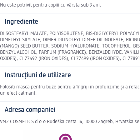
Nu este potrivit pentru copiii cu vârsta sub 3 ani.
Ingrediente
DIISOSTEARYL MALATE, POLYISOBUTENE, BIS-DIGLYCERYL POLYACY
DIMETHYL SILYLATE, DIMER DILINOLEYL DIMER DILINOLEATE, RICI
(MANGO) SEED BUTTER, SODIUM HYALURONATE, TOCOPHEROL, BIS
BENZYL ALCOHOL, PARFUM (FRAGRANCE), BENZALDEHYDE, VANILLIN, AL
OXIDES), CI 77492 (IRON OXIDES), CI 77499 (IRON OXIDES), CI 77891
Instrucțiuni de utilizare
Folosiți masca pentru buze pentru a îngriji în profunzime și a refac
un efect calmant.
Adresa companiei
VM2 COSMETICS d.o.o Rudeška cesta 14, 10000 Zagreb, Hrvatska s