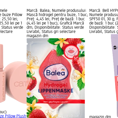
mele
Marcă: Balea; Numele produsului:
Marcă: Bell HYP
e buze Pillow
Mască hidrogel pentru buze, 1 buc;
Numele produsu
: 25,50 lei;
Preț: 4,45 lei; Preț de bază: 1 buc
SPF50 01, 30 g; P
25,50 lei pe 1
(4,45 lei pe 1 buc); Grafică Marcă
de bază: 1 buc (2
: Status verde
dm; Disponibilitate: Status verde
Disponibilitate:
electare
Livrabil, Status gri selectare
Livrabil, Status 
magazin dm
 buc)
ze Pillow Plush
magazin dm