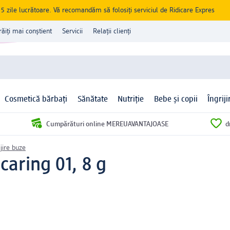
zile lucrătoare. Vă recomandăm să folosiți serviciul de Ridicare Expres
răiți mai conștient
Servicii
Relații clienți
Cosmetică bărbați
Sănătate
Nutriție
Bebe și copii
Îngrij
Cumpărături online MEREUAVANTAJOASE
d
ijire buze
caring 01, 8 g