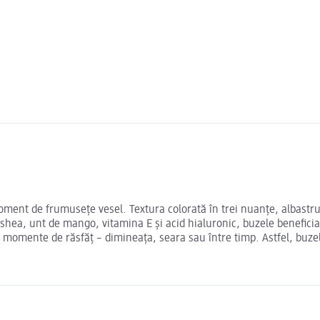
ent de frumusețe vesel. Textura colorată în trei nuanțe, albastru, r
 shea, unt de mango, vitamina E și acid hialuronic, buzele beneficiază
momente de răsfăț – dimineața, seara sau între timp. Astfel, buzele 