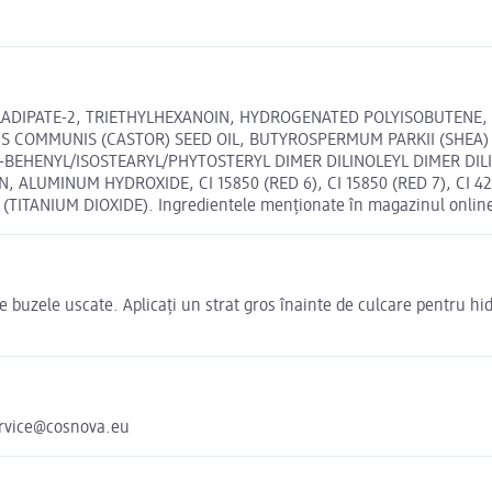
LADIPATE-2, TRIETHYLHEXANOIN, HYDROGENATED POLYISOBUTENE, S
NUS COMMUNIS (CASTOR) SEED OIL, BUTYROSPERMUM PARKII (SHEA)
-BEHENYL/ISOSTEARYL/PHYTOSTERYL DIMER DILINOLEYL DIMER DI
UMINUM HYDROXIDE, CI 15850 (RED 6), CI 15850 (RED 7), CI 42090
 (TITANIUM DIOXIDE). Ingredientele menționate în magazinul online 
e buzele uscate. Aplicați un strat gros înainte de culcare pentru hid
ervice@cosnova.eu