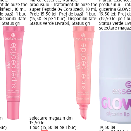
mele
Marcă: essence; Numele
Marcă: essence
nt de buze the
produsului: Tratament de buze the
produsului: Tra
ified!, 10 ml;
super Peptide 04 Coralized!, 10 ml;
glicerina GLOWce
 de bază: 1 buc
Preț: 15,50 lei; Preț de bază: 1 buc
19,50 lei; Preț d
Disponibilitate:
(15,50 lei pe 1 buc); Disponibilitate:
(19,50 lei pe 1 b
, Status gri
Status verde Livrabil, Status gri
Status verde Livr
selectare maga
dm
selectare magazin dm
15,50 lei
buc)
1 buc (15,50 lei pe 1 buc)
19,50 lei