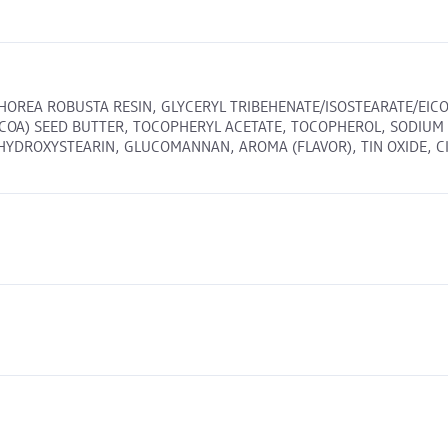
SHOREA ROBUSTA RESIN, GLYCERYL TRIBEHENATE/ISOSTEARATE/EIC
OA) SEED BUTTER, TOCOPHERYL ACETATE, TOCOPHEROL, SODIUM 
YDROXYSTEARIN, GLUCOMANNAN, AROMA (FLAVOR), TIN OXIDE, CI 774