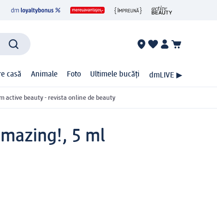
ire casă
Animale
Foto
Ultimele bucăți
dmLIVE ▶
m active beauty - revista online de beauty
mazing!, 5 ml