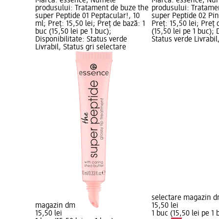
Marcă: essence; Numele
Marcă: essence; Nu
produsului: Tratament de buze the
produsului: Tratame
super Peptide 01 Peptacular!, 10
super Peptide 02 Pink
ml; Preț: 15,50 lei; Preț de bază: 1
Preț: 15,50 lei; Preț
buc (15,50 lei pe 1 buc);
(15,50 lei pe 1 buc); 
Disponibilitate: Status verde
Status verde Livrabil
Livrabil, Status gri selectare
selectare magazin 
magazin dm
15,50 lei
15,50 lei
1 buc (15,50 lei pe 1 