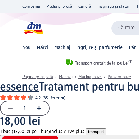
Compania
Media și presă
Carieră
Inspirație și sfaturi
T
Căutare
Nou
Mărci
Machiaj
Îngrijire și parfumerie
Păr
(1)
Transport gratuit de la 150 Lei
Pagina principală
Machiaj
Machiaj buze
Balsam buze
essence
Tratament pentru bu
4.2
(
85 Recenzii
)
18,00 lei
1 buc (18,00 lei pe 1 buc)
Inclusiv TVA plus
transport