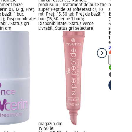
; Numele
Marcă: essence; Numele
Marcă: ess
tament buze
produsului: Tratament de buze the
produsului:
rin 01, 12 g; Preț:
super Peptide 03 Toffeetastic!, 10
super peptid
e bază: 1 buc
ml; Preț: 15,50 lei; Preț de bază: 1
15,50 lei; P
uc); Disponibilitate:
buc (15,50 lei pe 1 buc);
(15,50 lei pe
abil, Status gri
Disponibilitate: Status verde
Status verde
zin dm
Livrabil, Status gri selectare
selectare 
15,50 lei
1 buc (15,50
essence
tra
peptide 07, 
Notă
Livrabil
selectar
magazin dm
15,50 lei