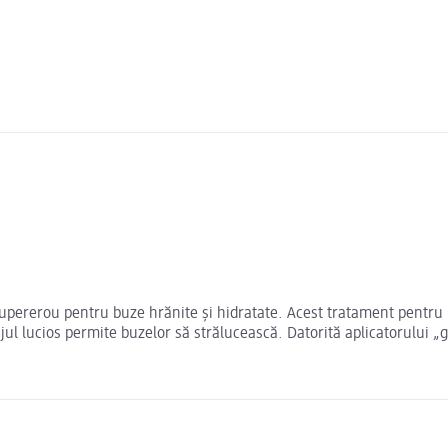
upererou pentru buze hrănite și hidratate. Acest tratament pentru b
ajul lucios permite buzelor să strălucească. Datorită aplicatorului „