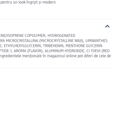
i pentru un look îngrijit și modern.
YRENE/ISOPRENE COPOLYMER, HYDROGENATED
ERA MICROCRISTALLINA (MICROCRYSTALLINE WAX), LIMNANTHES
E, ETHYLHEXYLGLYCERIN, TRIBEHENIN, MENTHONE GLYCERIN
TIDE-1, AROMA (FLAVOR), ALUMINUM HYDROXIDE, CI 15850 (RED
ngredientele menționate în magazinul online pot diferi de cele de