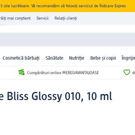
zile lucrătoare. Vă recomandăm să folosiți serviciul de Ridicare Expres
răiți mai conștient
Servicii
Relații clienți
Cosmetică bărbați
Sănătate
Nutriție
Bebe și copii
Îngrij
Cumpărături online MEREUAVANTAJOASE
d
 Bliss Glossy 010, 10 ml