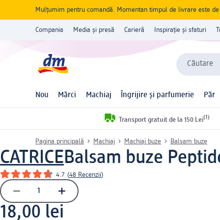
Mulțumim pentru comandă. Momentan timpul de livrare este de 5 
Compania
Media și presă
Carieră
Inspirație și sfaturi
T
Căutare
Nou
Mărci
Machiaj
Îngrijire și parfumerie
Păr
(1)
Transport gratuit de la 150 Lei
Pagina principală
Machiaj
Machiaj buze
Balsam buze
CATRICE
Balsam buze Peptide
4.7
(
48 Recenzii
)
18,00 lei