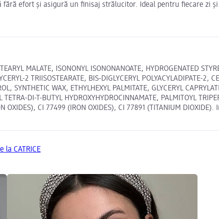
 fără efort și asigură un finisaj strălucitor. Ideal pentru fiecare zi ș
ISOSTEARYL MALATE, ISONONYL ISONONANOATE, HYDROGENATED ST
ERYL-2 TRIISOSTEARATE, BIS-DIGLYCERYL POLYACYLADIPATE-2, C
L, SYNTHETIC WAX, ETHYLHEXYL PALMITATE, GLYCERYL CAPRYLAT
L TETRA-DI-T-BUTYL HYDROXYHYDROCINNAMATE, PALMITOYL TRIPEP
ON OXIDES), CI 77499 (IRON OXIDES), CI 77891 (TITANIUM DIOXIDE). I
de la CATRICE