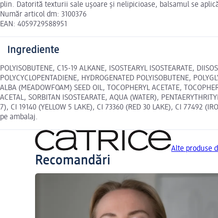
plin. Datorită texturii sale ușoare și nelipicioase, balsamul se aplică
Număr articol dm: 3100376
EAN: 4059729588951
Ingrediente
POLYISOBUTENE, C15-19 ALKANE, ISOSTEARYL ISOSTEARATE, DI
POLYCYCLOPENTADIENE, HYDROGENATED POLYISOBUTENE, POLYGLYC
ALBA (MEADOWFOAM) SEED OIL, TOCOPHERYL ACETATE, TOCOPHERO
ACETAL, SORBITAN ISOSTEARATE, AQUA (WATER), PENTAERYTHRITY
7), CI 19140 (YELLOW 5 LAKE), CI 73360 (RED 30 LAKE), CI 77492 (IR
pe ambalaj.
Alte produse 
Recomandări