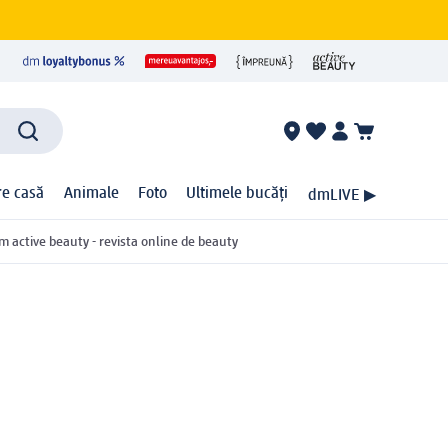
ire casă
Animale
Foto
Ultimele bucăți
dmLIVE ▶
m active beauty - revista online de beauty