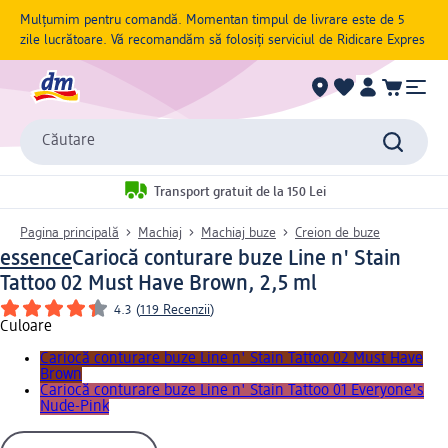
Mulțumim pentru comandă. Momentan timpul de livrare este de 5
zile lucrătoare. Vă recomandăm să folosiți serviciul de Ridicare Expres
Căutare
Transport gratuit de la 150 Lei
Pagina principală
Machiaj
Machiaj buze
Creion de buze
essence
Cariocă conturare buze Line n' Stain
Tattoo 02 Must Have Brown, 2,5 ml
4.3
(
119 Recenzii
)
Culoare
Cariocă conturare buze Line n' Stain Tattoo 02 Must Have
Brown
Cariocă conturare buze Line n' Stain Tattoo 01 Everyone's
Nude-Pink