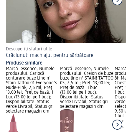
Descoperiți sfaturi utile
Des
Crăciunul: machiajul pentru sărbătoare
Ma
Produse similare
Marcă: essence; Numele
Marcă: essence; Numele
Marcă: 
produsului: Cariocă
produsului: Creion de buze
produsul
conturare buze Line n'
buze line n' STAIN! TATTOO
8h Matte
Stain Tattoo 01 Everyone's
03, 2,5 ml; Preț: 13,00 lei;
Chestnut
Nude-Pink, 2,5 ml; Preț:
Preț de bază: 1 buc
Preț: 9,5
13,00 lei; Preț de bază: 1
(13,00 lei pe 1 buc);
1 buc (9,
buc (13,00 lei pe 1 buc);
Disponibilitate: Status
Disponibi
Disponibilitate: Status
verde Livrabil, Status gri
verde Liv
verde Livrabil, Status gri
selectare magazin dm
selectar
selectare magazin dm
9,50 lei
1 buc (9,