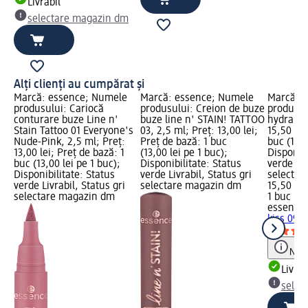
Livrabil
selectare magazin dm
Alți clienți au cumpărat și
Marcă: essence; Numele
Marcă: essence; Numele
Marcă: 
produsului: Cariocă
produsului: Creion de buze
produsul
conturare buze Line n'
buze line n' STAIN! TATTOO
hydra kis
Stain Tattoo 01 Everyone's
03, 2,5 ml; Preț: 13,00 lei;
15,50 lei
Nude-Pink, 2,5 ml; Preț:
Preț de bază: 1 buc
buc (15,5
13,00 lei; Preț de bază: 1
(13,00 lei pe 1 buc);
Disponibi
buc (13,00 lei pe 1 buc);
Disponibilitate: Status
verde Liv
Disponibilitate: Status
verde Livrabil, Status gri
selectar
verde Livrabil, Status gri
selectare magazin dm
15,50 lei
selectare magazin dm
1 buc (15
essence
kiss 09, 
Notă
Livrab
selec