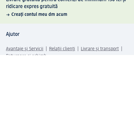
ridicare expres gratuită
Creați contul meu dm acum
Ajutor
Avantaje și Servicii
Relații clienți
Livrare și transport
Returnare și schimb
Compania dm
Compania
Responsabilitate
Carieră
Presă
Structura corporativă
Universul produselor dm
Lumea dm