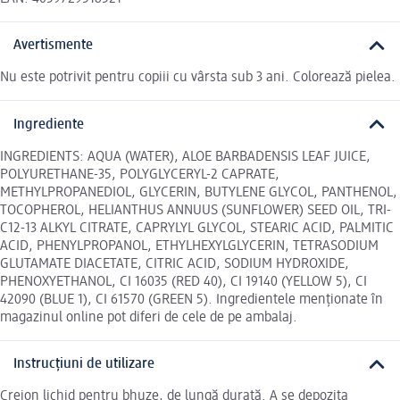
Avertismente
Nu este potrivit pentru copiii cu vârsta sub 3 ani. Colorează pielea.
Ingrediente
INGREDIENTS: AQUA (WATER), ALOE BARBADENSIS LEAF JUICE,
POLYURETHANE-35, POLYGLYCERYL-2 CAPRATE,
METHYLPROPANEDIOL, GLYCERIN, BUTYLENE GLYCOL, PANTHENOL,
TOCOPHEROL, HELIANTHUS ANNUUS (SUNFLOWER) SEED OIL, TRI-
C12-13 ALKYL CITRATE, CAPRYLYL GLYCOL, STEARIC ACID, PALMITIC
ACID, PHENYLPROPANOL, ETHYLHEXYLGLYCERIN, TETRASODIUM
GLUTAMATE DIACETATE, CITRIC ACID, SODIUM HYDROXIDE,
PHENOXYETHANOL, CI 16035 (RED 40), CI 19140 (YELLOW 5), CI
42090 (BLUE 1), CI 61570 (GREEN 5). Ingredientele menționate în
magazinul online pot diferi de cele de pe ambalaj.
Instrucțiuni de utilizare
Creion lichid pentru bhuze, de lungă durată. A se depozita