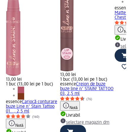
essence
Matte Co
Chestnut
Notă
Livrab
selec
13,00 lei
13,00 lei
1 buc (13,00 lei pe 1 buc)
1 buc (13,00 lei pe 1 buc)
essence
Creion de buze
buze line n' STAIN! TATTOO
03, 2,5 ml
(76)
essence
Cariocă conturare
buze Line n' Stain Tattoo
Notă
01..., 2,5 ml
Livrabil
(160)
selectare magazin dm
Notă