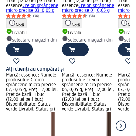
1 buc (12,00 lei pe 1 buc)
1 buc (12,00 lei pe 1 buc)
1 buc (12
essence
Creion sprâncene
essence
Creion sprâncene
essence
micro precise 03, 0,05 g
micro precise 01, 0,05 g
micro pr
(36)
(38)
Notă
Notă
Notă
Livrabil
Livrabil
Livrab
selectare magazin dm
selectare magazin dm
selec
Alți clienți au cumpărat și
Marcă: essence; Numele
Marcă: essence; Numele
Marcă: 
produsului: Creion
produsului: creion
produsul
sprâncene micro precise
sprâncene micro precise
sprâncen
07, 0,05 g; Preț: 12,00 lei;
06, 0,05 g; Preț: 12,00 lei;
03, 0,05 
Preț de bază: 1 buc
Preț de bază: 1 buc
Preț de 
(12,00 lei pe 1 buc);
(12,00 lei pe 1 buc);
(12,00 le
Disponibilitate: Status
Disponibilitate: Status
Disponibi
verde Livrabil, Status gri
verde Livrabil, Status gri
verde Liv