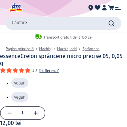
Căutare
Transport gratuit de la 150 Lei
Pagina principală
Machiaj
Machiaj ochi
Sprâncene
essence
Creion sprâncene micro precise 05, 0,05
g
4.8
(
14 Recenzii
)
vegan
vegan
12,00 lei