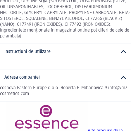
FRUIT OIL, GLYCINE SOJA (SOYBEAN) OIL, OLEA EUROPAEA (OLIVE)
OIL UNSAPONIFIABLES, TOCOPHEROL, DISTEARDIMONIUM
HECTORITE, GLYCERYL CAPRYLATE, PROPYLENE CARBONATE, BETA-
SITOSTEROL, SQUALENE, BENZYL ALCOHOL, CI 77266 (BLACK 2)
(NANO), CI 77491 (IRON OXIDES), CI 77492 (IRON OXIDES).
Ingredientele menționate în magazinul online pot diferi de cele de
pe ambalaj.
Instrucțiuni de utilizare
-
Adresa companiei
cosnova Eastern Europe d.o.o. Roberta F. Mihanovića 9 info@vm2-
cosmetics.com