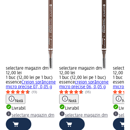
selectare magazin dm
selectare magazin dm
selectar
12,00 lei
12,00 lei
12,00 lei
1 buc (12,00 lei pe 1 buc)
1 buc (12,00 lei pe 1 buc)
1 buc (12
essence
Creion sprâncene
essence
creion sprâncene
essence
micro precise 07, 0,05 g
micro precise 06, 0,05 g
micro pr
(13)
(35)
Notă
Notă
Notă
Livrabil
Livrabil
Livrab
selectare magazin dm
selectare magazin dm
selec