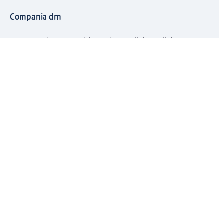
Compania dm
Compania
Responsabilitate
Carieră
Presă
Structura corporativă
Universul produselor dm
Lumea dm
Metode de plată