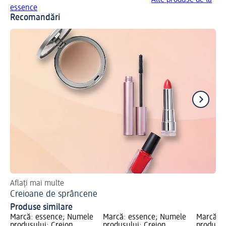
Alte produse de la
essence
Recomandări
Aflați mai multe
Des
Creioane de sprâncene
Cr
Produse similare
Marcă: essence; Numele
Marcă: essence; Numele
Marcă: 
produsului: Creion
produsului: Creion
produsul