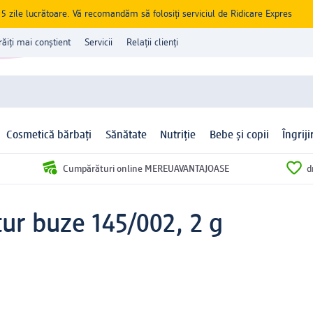
zile lucrătoare. Vă recomandăm să folosiți serviciul de Ridicare Expres
răiți mai conștient
Servicii
Relații clienți
Cosmetică bărbați
Sănătate
Nutriție
Bebe și copii
Îngrij
Cumpărături online MEREUAVANTAJOASE
d
ur buze 145/002, 2 g