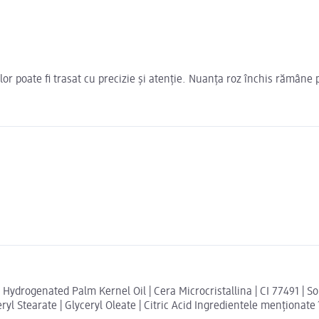
or poate fi trasat cu precizie și atenție. Nuanța roz închis rămâne p
ydrogenated Palm Kernel Oil | Cera Microcristallina | CI 77491 | Sorbi
ceryl Stearate | Glyceryl Oleate | Citric Acid Ingredientele menționat