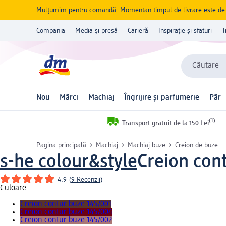
Mulțumim pentru comandă. Momentan timpul de livrare este de 5 
Compania
Media și presă
Carieră
Inspirație și sfaturi
T
Căutare
Nou
Mărci
Machiaj
Îngrijire și parfumerie
Păr
(1)
Transport gratuit de la 150 Lei
Pagina principală
Machiaj
Machiaj buze
Creion de buze
s-he colour&style
Creion cont
4.9
(
9 Recenzii
)
Culoare
Creion contur buze 145/001
Creion contur buze 145/004
Creion contur buze 145/002