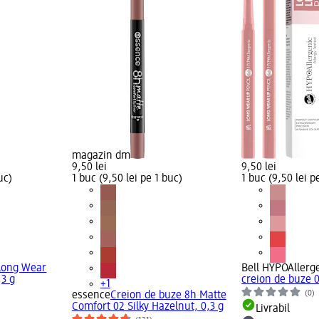
magazin dm
9,50 lei
9,50 lei
uc)
1 buc (9,50 lei pe 1 buc)
1 buc (9,50 lei p
Long Wear
Bell HYPOAllerg
,3 g
creion de buze 0
+1
(0)
essence
Creion de buze 8h Matte
Comfort 02 Silky Hazelnut, 0,3 g
Livrabil