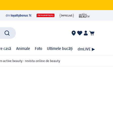
ire casă
Animale
Foto
Ultimele bucăți
dmLIVE ▶
m active beauty - revista online de beauty