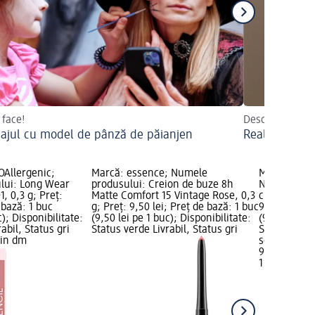
 face!
Descoperiți sfat
ajul cu model de pânză de păianjen
Realizați sin
OAllergenic;
Marcă: essence; Numele
Marcă: Bell
lui: Long Wear
produsului: Creion de buze 8h
Numele pro
, 0,3 g; Preț:
Matte Comfort 15 Vintage Rose, 0,3
creion de bu
 bază: 1 buc
g; Preț: 9,50 lei; Preț de bază: 1 buc
9,50 lei; Pr
c); Disponibilitate:
(9,50 lei pe 1 buc); Disponibilitate:
(9,50 lei pe 
abil, Status gri
Status verde Livrabil, Status gri
Status verde
zin dm
selectare 
9,50 lei
1 buc (9,50 