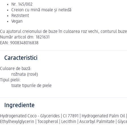
Nr. 145/002
Creion cu mină moale și netedă
Rezistent
Vegan
Cu ajutorul creionului de buze în culoarea roz vechi, conturul buzel
Număr articol dm: 1821631
EAN: 9008348016838
Caracteristici
Culoare de bază:
rožnata (rosé)
Tipul pielii:
toate tipurile de piele
Ingrediente
Hydrogenated Coco - Glycerides | CI 77891 | Hydrogenated Palm Oil | H
Ethylhexylglycerin | Tocopherol | Lecithin | Ascorbyl Palmitate | Gly