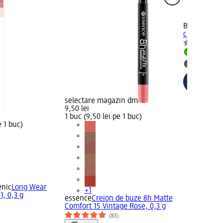
Bell HYPOAl
creion de bu
Livrabil
selectar
selectare magazin dm
9,50 lei
1 buc (9,50 lei pe 1 buc)
e 1 buc)
enic
Long Wear
+1
1, 0,3 g
essence
Creion de buze 8h Matte
Comfort 15 Vintage Rose, 0,3 g
(83)