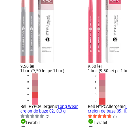
9,50 lei
9,50 lei
1 buc (9,50 lei pe 1 buc)
1 buc (9,50 lei pe 1 b
Bell HYPOAllergenic
Long Wear
Bell HYPOAllergenic
creion de buze 02, 0,3 g
creion de buze 05, 0
(0)
(1)
Livrabil
Livrabil