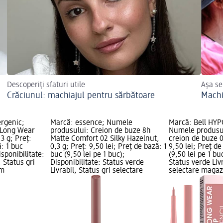
Descoperiți sfaturi utile
Așa se
Crăciunul: machiajul pentru sărbătoare
Machi
ergenic;
Marcă: essence; Numele
Marcă: Bell HYP
 Long Wear
produsului: Creion de buze 8h
Numele produsu
3 g; Preț:
Matte Comfort 02 Silky Hazelnut,
creion de buze 01
ă: 1 buc
0,3 g; Preț: 9,50 lei; Preț de bază: 1
9,50 lei; Preț de
isponibilitate:
buc (9,50 lei pe 1 buc);
(9,50 lei pe 1 bu
, Status gri
Disponibilitate: Status verde
Status verde Livr
dm
Livrabil, Status gri selectare
selectare maga