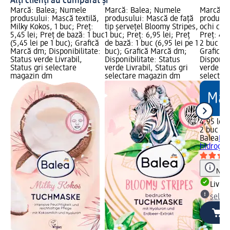
Alți clienți au cumpărat și
Marcă: Balea; Numele
Marcă: Balea; Numele
Marcă: B
produsului: Mască textilă,
produsului: Mască de față
produsul
Milky Kokos, 1 buc; Preț:
tip șervețel Bloomy Stripes,
ochi cu h
5,45 lei; Preț de bază: 1 buc
1 buc; Preț: 6,95 lei; Preț
Preț: 4,9
(5,45 lei pe 1 buc); Grafică
de bază: 1 buc (6,95 lei pe 1
2 buc (2,
Marcă dm; Disponibilitate:
buc); Grafică Marcă dm;
Grafică 
Status verde Livrabil,
Disponibilitate: Status
Disponibi
Status gri selectare
verde Livrabil, Status gri
verde Liv
magazin dm
selectare magazin dm
selectar
4,95 lei
2 buc (2,
Balea
Pad
hidrogel
Notă
Livrab
selec