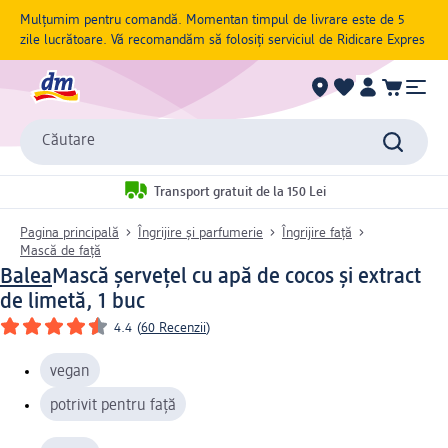
Mulțumim pentru comandă. Momentan timpul de livrare este de 5
zile lucrătoare. Vă recomandăm să folosiți serviciul de Ridicare Expres
Căutare
Transport gratuit de la 150 Lei
Pagina principală
Îngrijire și parfumerie
Îngrijire față
Mască de față
Balea
Mască șervețel cu apă de cocos și extract
de limetă, 1 buc
4.4
(
60 Recenzii
)
vegan
potrivit pentru față