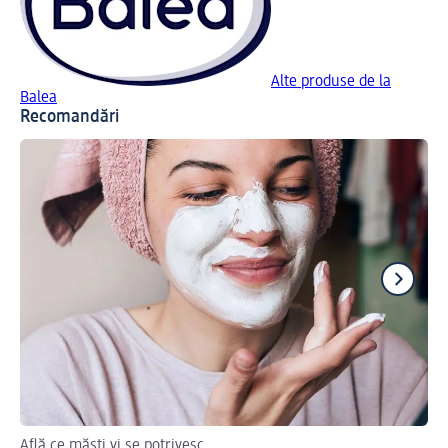
Alte produse de la
Balea
Recomandări
Află ce măști vi se potrivesc
Des