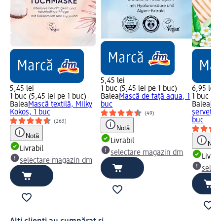
5,45 lei
5,45 lei
1 buc (5,45 lei pe 1 buc)
6,95 lei
1 buc (5,45 lei pe 1 buc)
Balea
Mască de față aqua, 1
1 buc (6,
Balea
Mască textilă, Milky
buc
Balea
Mas
Kokos, 1 buc
șervețel 
(49)
buc
(263)
Notă
Notă
Livrabil
Notă
Livrabil
selectare magazin dm
Livrab
selectare magazin dm
selec