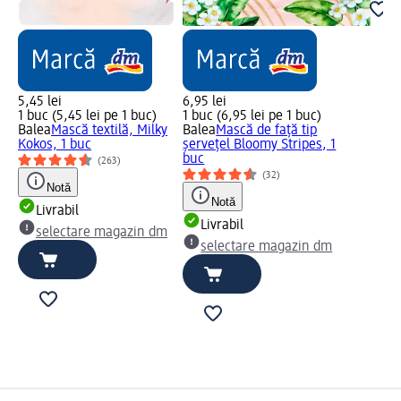
5,45 lei
6,95 lei
1 buc (5,45 lei pe 1 buc)
1 buc (6,95 lei pe 1 buc)
Balea
Mască textilă, Milky
Balea
Mască de față tip
Kokos, 1 buc
șervețel Bloomy Stripes, 1
buc
(263)
(32)
Notă
Notă
Livrabil
Livrabil
selectare magazin dm
selectare magazin dm