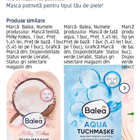
Masca potrivită pentru tipul tău de piele!
Al
Produse similare
Marcă: Balea; Numele
Marcă: Balea; Numele
Marcă: B
produsului: Mască textilă,
produsului: Mască de față
produsul
Milky Kokos, 1 buc; Preț:
aqua, 1 buc; Preț: 5,45 lei;
tip șerve
5,45 lei; Preț de bază: 1 buc
Preț de bază: 1 buc (5,45 lei
1 buc; Pr
(5,45 lei pe 1 buc); Grafică
pe 1 buc); Grafică Marcă
de bază: 
Marcă dm; Disponibilitate:
dm; Disponibilitate: Status
buc); Gr
Status verde Livrabil,
verde Livrabil, Status gri
Disponibi
Status gri selectare
selectare magazin dm
verde Liv
magazin dm
selectar