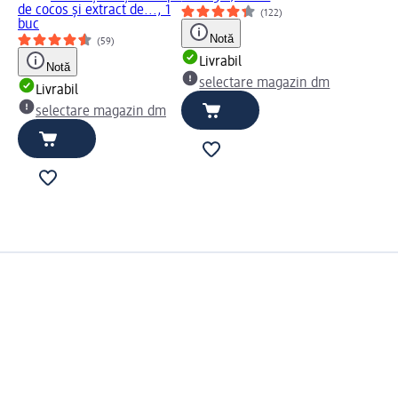
de cocos și extract de..., 1
(122)
buc
Notă
(59)
Livrabil
Notă
selectare magazin dm
Livrabil
selectare magazin dm