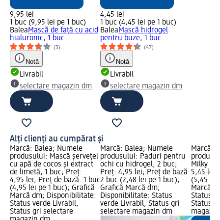
9,95 lei
4,45 lei
1 buc (9,95 lei pe 1 buc)
1 buc (4,45 lei pe 1 buc)
Balea
Mască de față cu acid
Balea
Mască hidrogel
hialuronic, 1 buc
pentru buze, 1 buc
(3)
(47)
Notă
Notă
Livrabil
Livrabil
selectare magazin dm
selectare magazin dm
Alți clienți au cumpărat și
Marcă: Balea; Numele
Marcă: Balea; Numele
Marcă: B
produsului: Mască șervețel
produsului: Paduri pentru
produsul
cu apă de cocos și extract
ochi cu hidrogel, 2 buc;
Milky Kok
de limetă, 1 buc; Preț:
Preț: 4,95 lei; Preț de bază:
5,45 lei;
4,95 lei; Preț de bază: 1 buc
2 buc (2,48 lei pe 1 buc);
(5,45 lei
(4,95 lei pe 1 buc); Grafică
Grafică Marcă dm;
Marcă dm
Marcă dm; Disponibilitate:
Disponibilitate: Status
Status ve
Status verde Livrabil,
verde Livrabil, Status gri
Status gr
Status gri selectare
selectare magazin dm
magazin
magazin dm