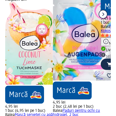
5,45 lei
1 buc (5,
Balea
Mas
Kokos, 1
Notă
Livrab
selec
4,95 lei
4,95 lei
2 buc (2,48 lei pe 1 buc)
1 buc (4,95 lei pe 1 buc)
Balea
Paduri pentru ochi cu
Balea
Mască șervețel cu apă
hidrogel, 2 buc