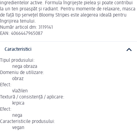
ingredientelor active. Formula îngrijește pielea și poate contribui
la un ten proaspăt și radiant. Pentru momente de relaxare, masca
de față tip șervețel Bloomy Stripes este alegerea ideală pentru
îngrijirea tenului.
Număr articol dm: 3119141
EAN: 4066447965087
Caracteristici
Tipul produsului:
nega obraza
Domeniu de utilizare:
obraz
Efect:
vlažilen
Textură / consistență / aplicare:
krpica
Efect:
nega
Caracteristicile produsului:
vegan