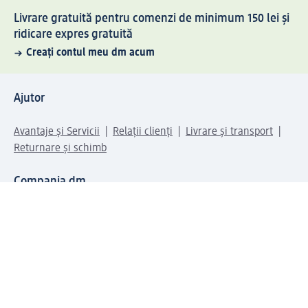
Livrare gratuită pentru comenzi de minimum 150 lei și
ridicare expres gratuită
Creați contul meu dm acum
Ajutor
Avantaje și Servicii
Relații clienți
Livrare și transport
Returnare și schimb
Compania dm
Compania
Responsabilitate
Carieră
Presă
Structura corporativă
Universul produselor dm
Lumea dm