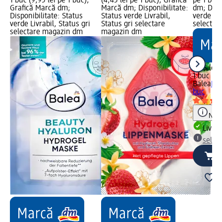
1 buc (9,95 lei pe 1 buc);
(4,45 lei pe 1 buc); Grafică
pe 1 buc
Grafică Marcă dm;
Marcă dm; Disponibilitate:
dm; Dispo
Disponibilitate: Status
Status verde Livrabil,
verde Liv
verde Livrabil, Status gri
Status gri selectare
selectar
selectare magazin dm
magazin dm
5,45 lei
1 buc (5,
Balea
Mas
buc
Notă
Livrab
selec