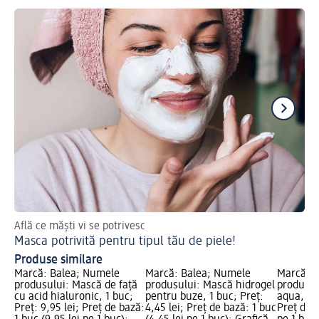
Află ce măști vi se potrivesc
Des
Masca potrivită pentru tipul tău de piele!
Al
Produse similare
Marcă: Balea; Numele
Marcă: Balea; Numele
Marcă: B
produsului: Mască de față
produsului: Mască hidrogel
produsul
cu acid hialuronic, 1 buc;
pentru buze, 1 buc; Preț:
aqua, 1 b
Preț: 9,95 lei; Preț de bază:
4,45 lei; Preț de bază: 1 buc
Preț de b