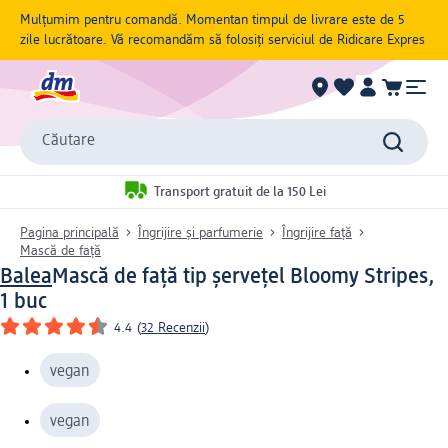
Mulțumim pentru comandă. Momentan timpul de livrare este de 5
zile lucrătoare. Vă recomandăm să folosiți serviciul de Ridicare Expres
Căutare
Transport gratuit de la 150 Lei
Pagina principală
Îngrijire și parfumerie
Îngrijire față
Mască de față
Balea
Mască de față tip șervețel Bloomy Stripes,
1 buc
4.4
(
32 Recenzii
)
vegan
vegan