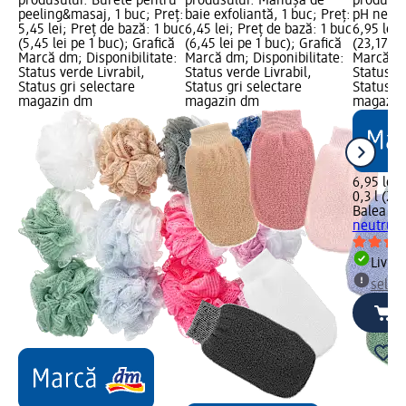
produsului: Burete pentru
produsului: Mănușă de
produsul
peeling&masaj, 1 buc; Preț:
baie exfoliantă, 1 buc; Preț:
pH neutr
5,45 lei; Preț de bază: 1 buc
6,45 lei; Preț de bază: 1 buc
6,95 lei;
(5,45 lei pe 1 buc); Grafică
(6,45 lei pe 1 buc); Grafică
(23,17 lei
Marcă dm; Disponibilitate:
Marcă dm; Disponibilitate:
Marcă dm
Status verde Livrabil,
Status verde Livrabil,
Status ve
Status gri selectare
Status gri selectare
Status gr
magazin dm
magazin dm
magazin
6,95 lei
0,3 l (23,
Balea m
neutru, 
Livrab
selec