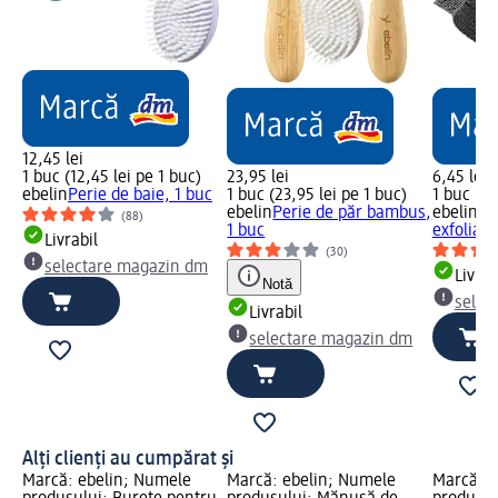
12,45 lei
1 buc (12,45 lei pe 1 buc)
23,95 lei
6,45 lei
ebelin
Perie de baie, 1 buc
1 buc (23,95 lei pe 1 buc)
1 buc (6,
ebelin
Perie de păr bambus,
ebelin
Mă
(88)
1 buc
exfoliant
Livrabil
(30)
selectare magazin dm
Livrab
Notă
selec
Livrabil
selectare magazin dm
Alți clienți au cumpărat și
Marcă: ebelin; Numele
Marcă: ebelin; Numele
Marcă: 