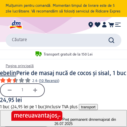
Mulțumim pentru comandă. Momentan timpul de livrare este de 5
zile lucrătoare. Vă recomandăm să folosiți serviciul de Ridicare Expres
Căutare
Transport gratuit de la 150 Lei
Pagina principală
ebelin
Perie de masaj nucă de cocos și sisal, 1 buc
2.6
(
10 Recenzii
)
24,95 lei
1 buc (24,95 lei pe 1 buc)
Inclusiv TVA plus
transport
Preț permanent dm
nemajorat din
26.07.2025