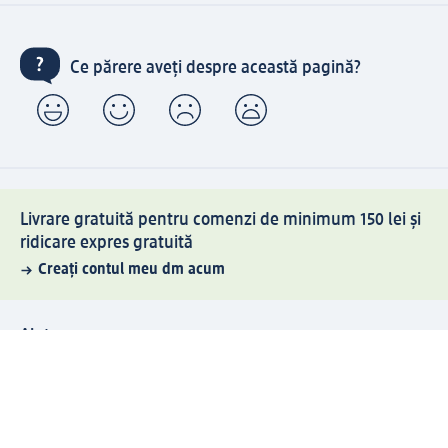
Ce părere aveți despre această pagină?
Livrare gratuită pentru comenzi de minimum 150 lei și
ridicare expres gratuită
Creați contul meu dm acum
Ajutor
Avantaje și Servicii
Relații clienți
Livrare și transport
Returnare și schimb