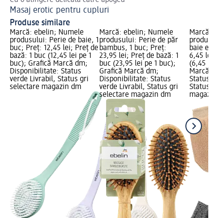
Cu o atingere delicată către apogeu
Masaj erotic pentru cupluri
Produse similare
Marcă: ebelin; Numele
Marcă: ebelin; Numele
Marcă: e
produsului: Perie de baie, 1
produsului: Perie de păr
produsul
buc; Preț: 12,45 lei; Preț de
bambus, 1 buc; Preț:
baie exfo
bază: 1 buc (12,45 lei pe 1
23,95 lei; Preț de bază: 1
6,45 lei;
buc); Grafică Marcă dm;
buc (23,95 lei pe 1 buc);
(6,45 lei
Disponibilitate: Status
Grafică Marcă dm;
Marcă dm
verde Livrabil, Status gri
Disponibilitate: Status
Status ve
selectare magazin dm
verde Livrabil, Status gri
Status gr
selectare magazin dm
magazin