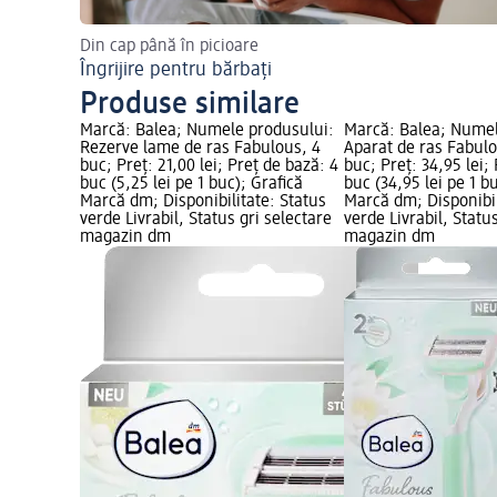
Din cap până în picioare
Îngrijire pentru bărbați
Produse similare
Marcă: Balea; Numele produsului:
Marcă: Balea; Numel
Rezerve lame de ras Fabulous, 4
Aparat de ras Fabulo
buc; Preț: 21,00 lei; Preț de bază: 4
buc; Preț: 34,95 lei;
buc (5,25 lei pe 1 buc); Grafică
buc (34,95 lei pe 1 b
Marcă dm; Disponibilitate: Status
Marcă dm; Disponibil
verde Livrabil, Status gri selectare
verde Livrabil, Statu
magazin dm
magazin dm