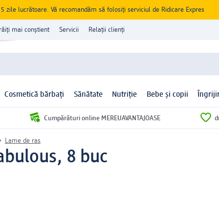
zile lucrătoare. Vă recomandăm să folosiți serviciul de Ridicare Expres
răiți mai conștient
Servicii
Relații clienți
Cosmetică bărbați
Sănătate
Nutriție
Bebe și copii
Îngrij
Cumpărături online MEREUAVANTAJOASE
d
Lame de ras
abulous, 8 buc