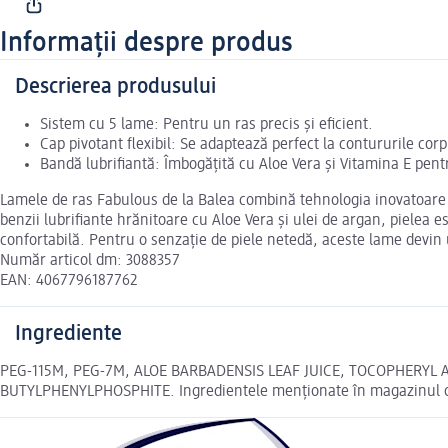
Informații despre produs
Descrierea produsului
Sistem cu 5 lame: Pentru un ras precis și eficient.
Cap pivotant flexibil: Se adaptează perfect la contururile cor
Bandă lubrifiantă: Îmbogățită cu Aloe Vera și Vitamina E pentr
Lamele de ras Fabulous de la Balea combină tehnologia inovatoare cu 
benzii lubrifiante hrănitoare cu Aloe Vera și ulei de argan, pielea e
confortabilă. Pentru o senzație de piele netedă, aceste lame devin 
Număr articol dm: 3088357
EAN: 4067796187762
Ingrediente
PEG-115M, PEG-7M, ALOE BARBADENSIS LEAF JUICE, TOCOPHERYL A
BUTYLPHENYLPHOSPHITE. Ingredientele menționate în magazinul onl