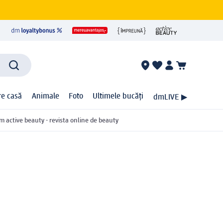
ire casă
Animale
Foto
Ultimele bucăți
dmLIVE ▶
m active beauty - revista online de beauty