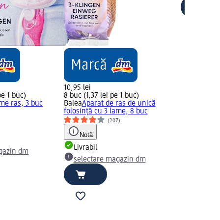
10,95 lei
pe 1 buc)
8 buc (1,37 lei pe 1 buc)
me ras, 3 buc
Balea
Aparat de ras de unică
folosință cu 3 lame, 8 buc
)
(207)
Notă
Livrabil
gazin dm
selectare magazin dm