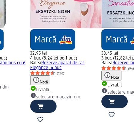
32,95 lei
38,45 lei
buc)
4 buc (8,24 lei pe 1 buc)
3 buc (12,82 lei 
Fabulous cu 6
Balea
Rezerve aparat de ras
Balea
Rezerve la
Elegance, 4 buc
(94
(130)
Notă
Notă
Livrabil
n dm
Livrabil
selectare ma
selectare magazin dm