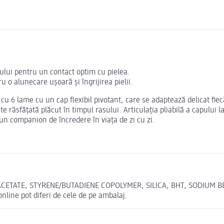
pului pentru un contact optim cu pielea.
u o alunecare ușoară și îngrijirea pielii.
6 lame cu un cap flexibil pivotant, care se adaptează delicat fiecăr
ste răsfățată plăcut în timpul rasului. Articulația pliabilă a capului
un companion de încredere în viața de zi cu zi.
CETATE, STYRENE/BUTADIENE COPOLYMER, SILICA, BHT, SODIUM BEN
ine pot diferi de cele de pe ambalaj.