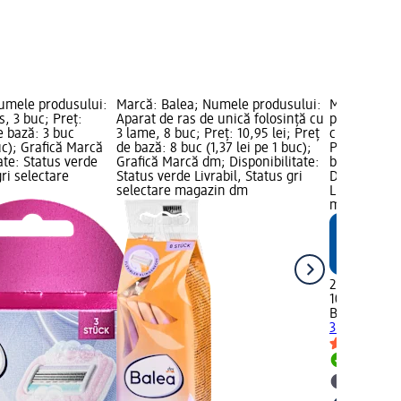
umele produsului:
Marcă: Balea; Numele produsului:
Marcă: Bal
, 3 buc; Preț:
Aparat de ras de unică folosință cu
produsului:
e bază: 3 buc
3 lame, 8 buc; Preț: 10,95 lei; Preț
cu 3 lame, 1
uc); Grafică Marcă
de bază: 8 buc (1,37 lei pe 1 buc);
Preț de bază
ate: Status verde
Grafică Marcă dm; Disponibilitate:
buc); Grafi
gri selectare
Status verde Livrabil, Status gri
Disponibilit
selectare magazin dm
Livrabil, St
magazin d
24,95 lei
10 buc (2,50
Balea MEN
R
3 lame, 10 
Livrabil
selectar