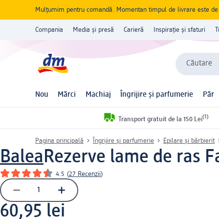
Mulțumim pentru comandă. Momentan timpul de livrare este de 5 
Compania
Media și presă
Carieră
Inspirație și sfaturi
T
Căutare
Nou
Mărci
Machiaj
Îngrijire și parfumerie
Păr
(1)
Transport gratuit de la 150 Lei
Pagina principală
Îngrijire și parfumerie
Epilare și bărbierit
Balea
Rezerve lame de ras F
4.5
(
27 Recenzii
)
60,95 lei