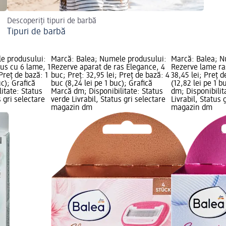
Descoperiți tipuri de barbă
Tipuri de barbă
e produsului:
Marcă: Balea; Numele produsului:
Marcă: Balea; N
us cu 6 lame, 1
Rezerve aparat de ras Elegance, 4
Rezerve lame ras
 Preț de bază: 1
buc; Preț: 32,95 lei; Preț de bază: 4
38,45 lei; Preț d
uc); Grafică
buc (8,24 lei pe 1 buc); Grafică
(12,82 lei pe 1 b
itate: Status
Marcă dm; Disponibilitate: Status
dm; Disponibilit
s gri selectare
verde Livrabil, Status gri selectare
Livrabil, Status 
magazin dm
magazin dm