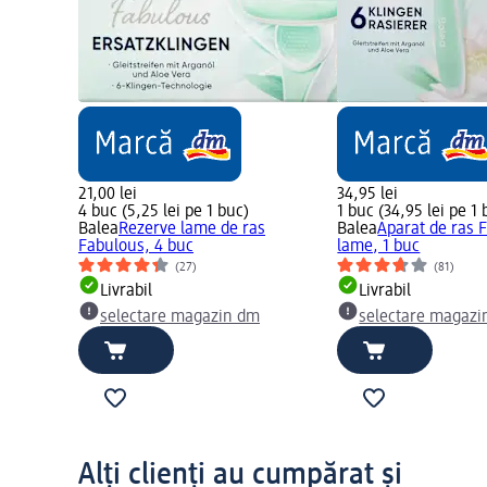
21,00 lei
34,95 lei
4 buc (5,25 lei pe 1 buc)
1 buc (34,95 lei pe 1 
Balea
Rezerve lame de ras
Balea
Aparat de ras 
Fabulous, 4 buc
lame, 1 buc
(27)
(81)
Livrabil
Livrabil
selectare magazin dm
selectare magazi
Alți clienți au cumpărat și