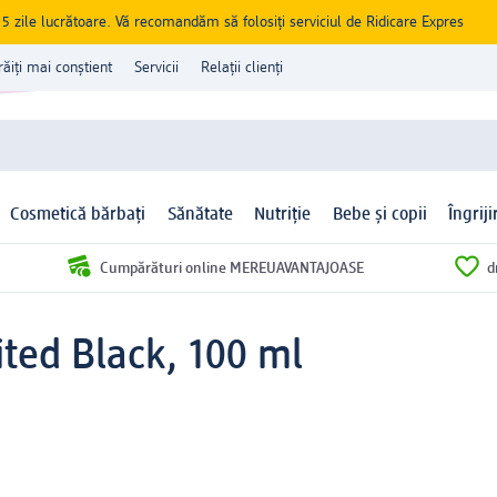
zile lucrătoare. Vă recomandăm să folosiți serviciul de Ridicare Expres
răiți mai conștient
Servicii
Relații clienți
Cosmetică bărbați
Sănătate
Nutriție
Bebe și copii
Îngrij
Cumpărături online MEREUAVANTAJOASE
d
ited Black, 100 ml