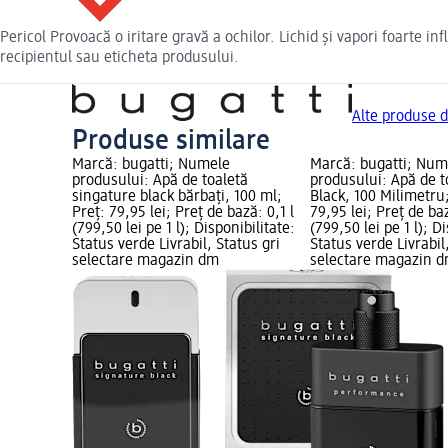
Pericol Provoacă o iritare gravă a ochilor. Lichid şi vapori foarte
recipientul sau eticheta produsului.
Alte produse d
Produse similare
Marcă: bugatti; Numele
Marcă: bugatti; Num
produsului: Apă de toaletă
produsului: Apă de t
singature black bărbați, 100 ml;
Black, 100 Milimetru
Preț: 79,95 lei; Preț de bază: 0,1 l
79,95 lei; Preț de baz
(799,50 lei pe 1 l); Disponibilitate:
(799,50 lei pe 1 l); D
Status verde Livrabil, Status gri
Status verde Livrabil
selectare magazin dm
selectare magazin 