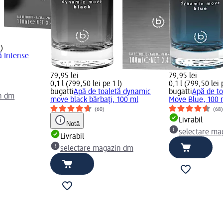
l)
ă Intense
79,95 lei
79,95 lei
0,1 l (799,50 lei pe 1 l)
0,1 l (799,50 lei 
bugatti
Apă de toaletă dynamic
bugatti
Apă de t
n dm
move black bărbați, 100 ml
Move Blue, 100 
(60)
(68
Livrabil
Notă
selectare ma
Livrabil
selectare magazin dm