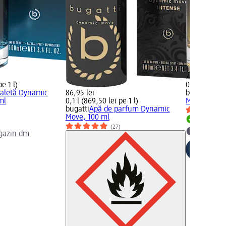
79,95 lei
pe 1 l)
0,1 l (799,50
oaletă Dynamic
86,95 lei
bugatti
Apă 
ml
0,1 l (869,50 lei pe 1 l)
Move Amber
bugatti
Apă de parfum Dynamic
)
Move, 100 ml
Livrabil
(27)
gazin dm
selectar