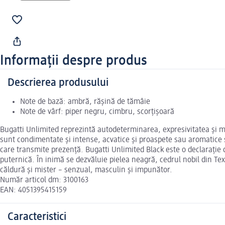
Informații despre produs
Descrierea produsului
Note de bază: ambră, rășină de tămâie
Note de vârf: piper negru, cimbru, scorțișoară
Bugatti Unlimited reprezintă autodeterminarea, expresivitatea și mas
sunt condimentate și intense, acvatice și proaspete sau aromatice 
care transmite prezență. Bugatti Unlimited Black este o declarație
puternică. În inimă se dezvăluie pielea neagră, cedrul nobil din T
căldură și mister – senzual, masculin și impunător.
Număr articol dm: 3100163
EAN: 4051395415159
Caracteristici