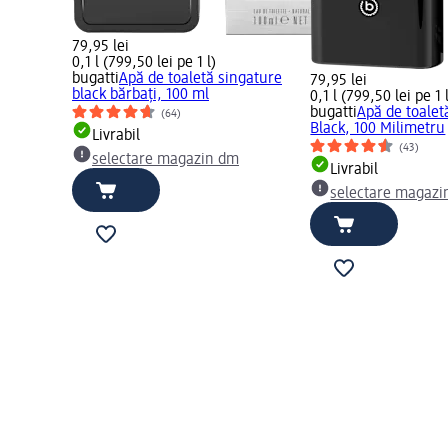
79,95 lei
0,1 l (799,50 lei pe 1 l)
bugatti
Apă de toaletă singature
79,95 lei
black bărbați, 100 ml
0,1 l (799,50 lei pe 1 
bugatti
Apă de toalet
(64)
Black, 100 Milimetru
Livrabil
(43)
selectare magazin dm
Livrabil
selectare magazi