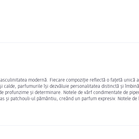
culinitatea modernă. Fiecare compoziție reflectă o fațetă unică a sp
și calde, parfumurile își dezvăluie personalitatea distinctă și îmb
 de profunzime și determinare. Notele de vârf condimentate de piper
exas și patchouli-ul pământiu, creând un parfum expresiv. Notele d