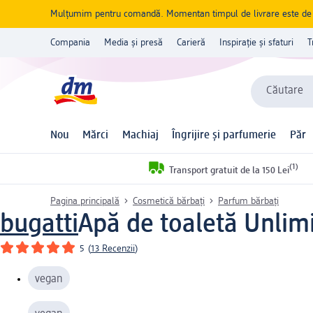
Mulțumim pentru comandă. Momentan timpul de livrare este de 5 
Compania
Media și presă
Carieră
Inspirație și sfaturi
T
Căutare
Nou
Mărci
Machiaj
Îngrijire și parfumerie
Păr
(1)
Transport gratuit de la 150 Lei
Pagina principală
Cosmetică bărbați
Parfum bărbaţi
bugatti
Apă de toaletă Unlim
5
(
13 Recenzii
)
vegan