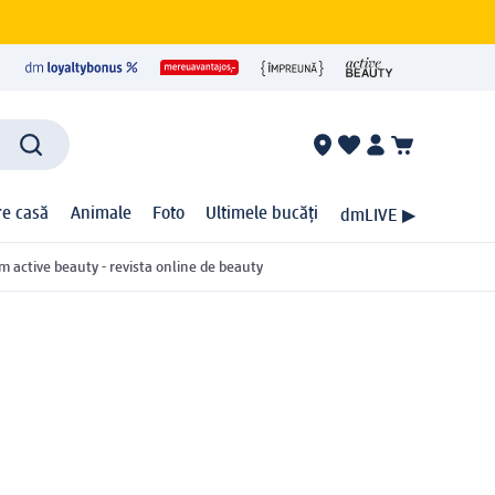
ire casă
Animale
Foto
Ultimele bucăți
dmLIVE ▶
m active beauty - revista online de beauty