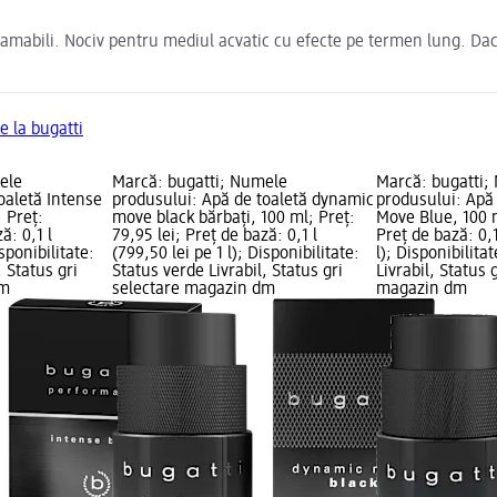
 inflamabili. Nociv pentru mediul acvatic cu efecte pe termen lung. 
e la bugatti
ele
Marcă: bugatti; Numele
Marcă: bugatti;
oaletă Intense
produsului: Apă de toaletă dynamic
produsului: Apă
; Preț:
move black bărbați, 100 ml; Preț:
Move Blue, 100 m
ă: 0,1 l
79,95 lei; Preț de bază: 0,1 l
Preț de bază: 0,1
isponibilitate:
(799,50 lei pe 1 l); Disponibilitate:
l); Disponibilita
, Status gri
Status verde Livrabil, Status gri
Livrabil, Status 
dm
selectare magazin dm
magazin dm