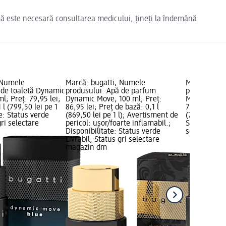
Dacă este necesară consultarea medicului, țineți la îndemână
 Numele
Marcă: bugatti; Numele
Marcă: buga
 de toaletă Dynamic
produsului: Apă de parfum
produsului:
l; Preț: 79,95 lei;
Dynamic Move, 100 ml; Preț:
Move Amber,
 l (799,50 lei pe 1
86,95 lei; Preț de bază: 0,1 l
79,95 lei; P
te: Status verde
(869,50 lei pe 1 l); Avertisment de
(799,50 lei p
gri selectare
pericol: ușor/foarte inflamabil.;
Status verde
Disponibilitate: Status verde
selectare 
Livrabil, Status gri selectare
magazin dm