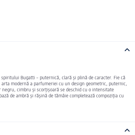
iritului Bugatti – puternică, clară și plină de caracter. Fie că
ină arta modernă a parfumeriei cu un design geometric, puternic,
 negru, cimbru și scorțișoară se deschid cu o intensitate
e bază de ambră și rășină de tămâie completează compoziția cu