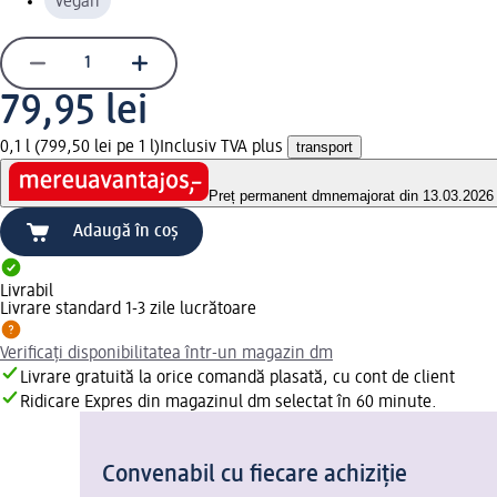
vegan
79,95 lei
0,1 l (799,50 lei pe 1 l)
Inclusiv TVA plus
transport
Preț permanent dm
nemajorat din 13.03.2026
Adaugă în coș
Livrabil
Livrare standard 1-3 zile lucrătoare
Verificați disponibilitatea într-un magazin dm
Livrare gratuită la orice comandă plasată, cu cont de client
Ridicare Expres din magazinul dm selectat în 60 minute.
Convenabil cu fiecare achiziție