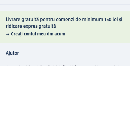
Livrare gratuită pentru comenzi de minimum 150 lei și
ridicare expres gratuită
Creați contul meu dm acum
Ajutor
Avantaje și Servicii
Relații clienți
Livrare și transport
Returnare și schimb
Compania dm
Compania
Responsabilitate
Carieră
Presă
Structura corporativă
Universul produselor dm
Lumea dm