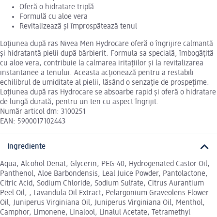
Oferă o hidratare triplă
Formulă cu aloe vera
Revitalizează și împrospătează tenul
Loțiunea după ras Nivea Men Hydrocare oferă o îngrijire calmantă
și hidratantă pielii după bărbierit. Formula sa specială, îmbogățită
cu aloe vera, contribuie la calmarea iritațiilor și la revitalizarea
instantanee a tenului. Aceasta acționează pentru a restabili
echilibrul de umiditate al pielii, lăsând o senzație de prospețime.
Loțiunea după ras Hydrocare se absoarbe rapid și oferă o hidratare
de lungă durată, pentru un ten cu aspect îngrijit.
Număr articol dm: 3100251
EAN: 5900017102443
Ingrediente
Aqua, Alcohol Denat, Glycerin, PEG-40, Hydrogenated Castor Oil,
Panthenol, Aloe Barbondensis, Leal Juice Powder, Pantolactone,
Citric Acid, Sodium Chloride, Sodium Sulfate, Citrus Aurantium
Peel Oil, , Lavandula Oil Extract, Pelargonium Graveolens Flower
Oil, Juniperus Virginiana Oil, Juniperus Virginiana Oil, Menthol,
Camphor, Limonene, Linalool, Linalul Acetate, Tetramethyl