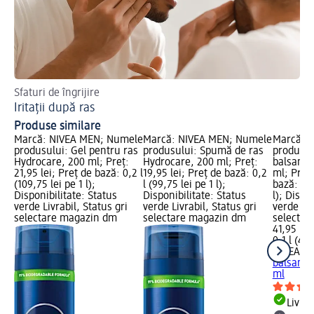
Sfaturi de îngrijire
Des
Iritații după ras
Ap
Produse similare
Marcă: NIVEA MEN; Numele
Marcă: NIVEA MEN; Numele
Marcă: 
produsului: Gel pentru ras
produsului: Spumă de ras
produsul
Hydrocare, 200 ml; Preț:
Hydrocare, 200 ml; Preț:
balsam S
21,95 lei; Preț de bază: 0,2 l
19,95 lei; Preț de bază: 0,2
ml; Preț:
(109,75 lei pe 1 l);
l (99,75 lei pe 1 l);
bază: 0,1
Disponibilitate: Status
Disponibilitate: Status
l); Dispo
verde Livrabil, Status gri
verde Livrabil, Status gri
verde Liv
selectare magazin dm
selectare magazin dm
selectar
41,95 lei
0,1 l (419
NIVEA M
balsam S
ml
Livrab