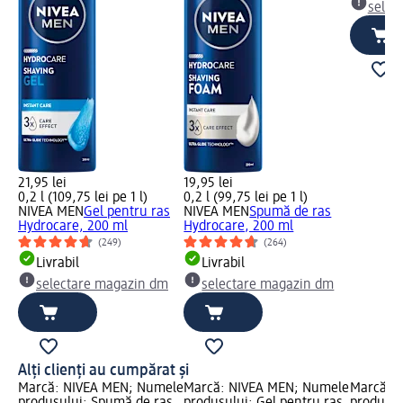
selec
21,95 lei
19,95 lei
0,2 l (109,75 lei pe 1 l)
0,2 l (99,75 lei pe 1 l)
NIVEA MEN
Gel pentru ras
NIVEA MEN
Spumă de ras
Hydrocare, 200 ml
Hydrocare, 200 ml
(249)
(264)
Livrabil
Livrabil
selectare magazin dm
selectare magazin dm
Alți clienți au cumpărat și
Marcă: NIVEA MEN; Numele
Marcă: NIVEA MEN; Numele
Marcă: 
produsului: Spumă de ras
produsului: Gel pentru ras
produsul