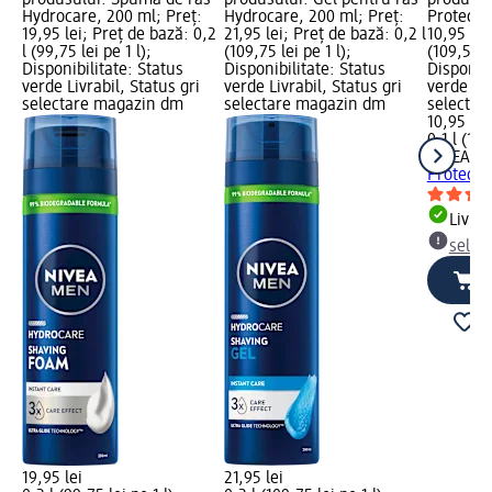
Hydrocare, 200 ml; Preț:
Hydrocare, 200 ml; Preț:
Protect&
19,95 lei; Preț de bază: 0,2
21,95 lei; Preț de bază: 0,2 l
10,95 lei
l (99,75 lei pe 1 l);
(109,75 lei pe 1 l);
(109,50 le
Disponibilitate: Status
Disponibilitate: Status
Disponibi
verde Livrabil, Status gri
verde Livrabil, Status gri
verde Liv
selectare magazin dm
selectare magazin dm
selectar
10,95 lei
0,1 l (109
NIVEA M
Protect&
Livrab
selec
19,95 lei
21,95 lei