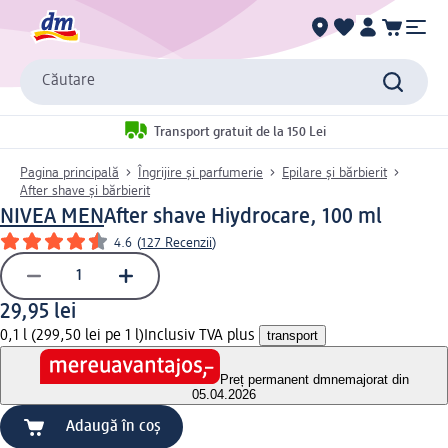
Căutare
Transport gratuit de la 150 Lei
Pagina principală
Îngrijire și parfumerie
Epilare și bărbierit
After shave și bărbierit
NIVEA MEN
After shave Hiydrocare, 100 ml
4.6
(
127 Recenzii
)
29,95 lei
0,1 l (299,50 lei pe 1 l)
Inclusiv TVA plus
transport
Preț permanent dm
nemajorat din
05.04.2026
Adaugă în coș