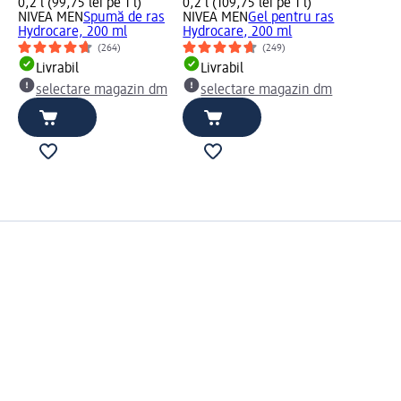
0,2 l (99,75 lei pe 1 l)
0,2 l (109,75 lei pe 1 l)
NIVEA MEN
Spumă de ras
NIVEA MEN
Gel pentru ras
Hydrocare, 200 ml
Hydrocare, 200 ml
(264)
(249)
Livrabil
Livrabil
selectare magazin dm
selectare magazin dm