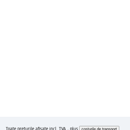
Toate prețurile afișate incl. TVA., plus
costurile de transport