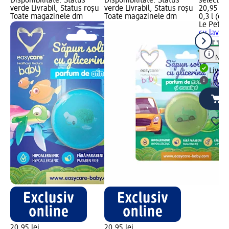
Disponibilitate: Status
Disponibilitate: Status
selectar
verde Livrabil, Status roșu
verde Livrabil, Status roșu
20,95 lei
Toate magazinele dm
Toate magazinele dm
0,3 l (69,
Le Petit 
cu lavan
Notă
Livrab
selec
20,95 lei
20,95 lei