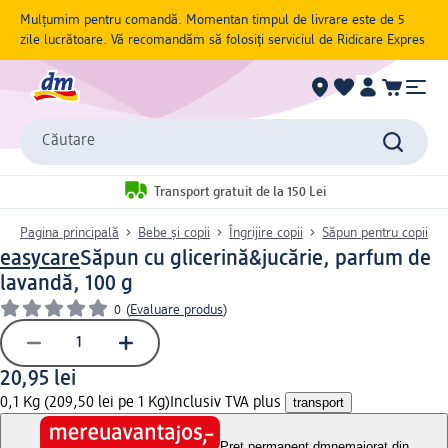
Mulțumim pentru comandă. Momentan timpul de livrare este de 5
zile lucrătoare. Vă recomandăm să folosiți serviciul de Ridicare Expres
Căutare
Transport gratuit de la 150 Lei
Pagina principală
Bebe și copii
Îngrijire copii
Săpun pentru copii
easycare
Săpun cu glicerină&jucărie, parfum de
lavandă, 100 g
0
(
Evaluare produs
)
20,95 lei
0,1 Kg (209,50 lei pe 1 Kg)
Inclusiv TVA plus
transport
Preț permanent dm
nemajorat din