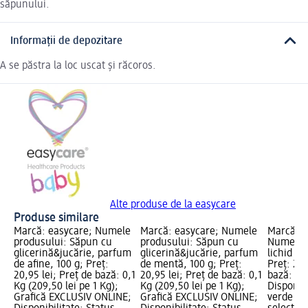
săpunului.
Informații de depozitare
A se păstra la loc uscat și răcoros.
Alte produse de la easycare
Produse similare
Marcă: easycare; Numele
Marcă: easycare; Numele
Marcă: Le
produsului: Săpun cu
produsului: Săpun cu
Numele 
glicerină&jucărie, parfum
glicerină&jucărie, parfum
lichid cu
de afine, 100 g; Preț:
de mentă, 100 g; Preț:
Preț: 20,
20,95 lei; Preț de bază: 0,1
20,95 lei; Preț de bază: 0,1
bază: 0,3 
Kg (209,50 lei pe 1 Kg);
Kg (209,50 lei pe 1 Kg);
Disponibi
Grafică EXCLUSIV ONLINE;
Grafică EXCLUSIV ONLINE;
verde Liv