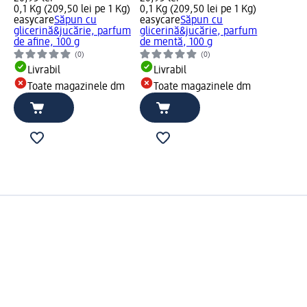
0,1 Kg (209,50 lei pe 1 Kg)
0,1 Kg (209,50 lei pe 1 Kg)
easycare
Săpun cu
easycare
Săpun cu
glicerină&jucărie, parfum
glicerină&jucărie, parfum
de afine, 100 g
de mentă, 100 g
(0)
(0)
Livrabil
Livrabil
Toate magazinele dm
Toate magazinele dm