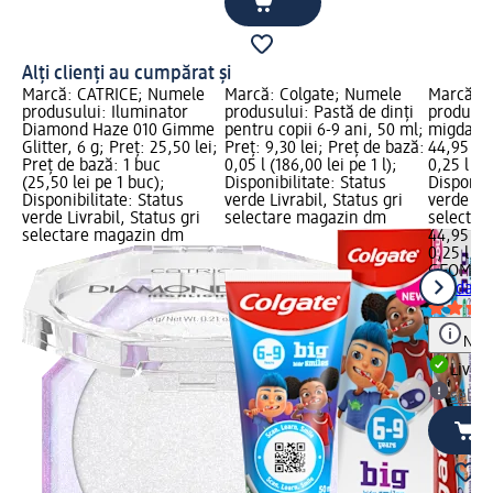
Alți clienți au cumpărat și
Marcă: CATRICE; Numele
Marcă: Colgate; Numele
Marcă: 
produsului: Iluminator
produsului: Pastă de dinți
produsul
Diamond Haze 010 Gimme
pentru copii 6-9 ani, 50 ml;
migdale,
Glitter, 6 g; Preț: 25,50 lei;
Preț: 9,30 lei; Preț de bază:
44,95 lei
Preț de bază: 1 buc
0,05 l (186,00 lei pe 1 l);
0,25 l (17
(25,50 lei pe 1 buc);
Disponibilitate: Status
Disponibi
Disponibilitate: Status
verde Livrabil, Status gri
verde Liv
verde Livrabil, Status gri
selectare magazin dm
selectar
selectare magazin dm
44,95 lei
0,25 l (17
GEOMAR
migdale,
Notă
Livrab
selec