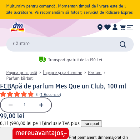
Mulțumim pentru comandă. Momentan timpul de livrare este de 5
zile lucrătoare. Vă recomandăm să folosiți serviciul de Ridicare Expres
Căutare
Transport gratuit de la 150 Lei
Pagina principală
Îngrijire și parfumerie
Parfum
Parfum bărbați
FCB
Apă de parfum Mes Que un Club, 100 ml
5
(
1 Recenzie
)
99,00 lei
0,1 l (990,00 lei pe 1 l)
Inclusiv TVA plus
transport
Preț permanent dm
nemajorat din