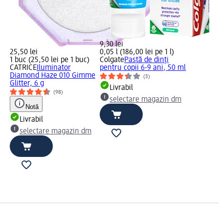
9,30 lei
25,50 lei
0,05 l (186,00 lei pe 1 l)
1 buc (25,50 lei pe 1 buc)
Colgate
Pastă de dinți
CATRICE
Iluminator
pentru copii 6-9 ani, 50 ml
Diamond Haze 010 Gimme
(3)
Glitter, 6 g
Livrabil
(98)
selectare magazin dm
Notă
Livrabil
selectare magazin dm