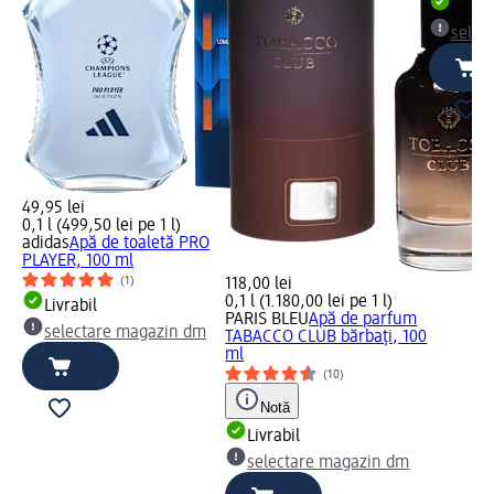
Livrab
selec
49,95 lei
0,1 l (499,50 lei pe 1 l)
adidas
Apă de toaletă PRO
PLAYER, 100 ml
(1)
118,00 lei
0,1 l (1.180,00 lei pe 1 l)
Livrabil
PARIS BLEU
Apă de parfum
selectare magazin dm
TABACCO CLUB bărbați, 100
ml
(10)
Notă
Livrabil
selectare magazin dm