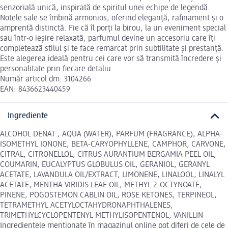
senzorială unică, inspirată de spiritul unei echipe de legendă.
Notele sale se îmbină armonios, oferind eleganță, rafinament și o
amprentă distinctă. Fie că îl porți la birou, la un eveniment special
sau într-o ieșire relaxată, parfumul devine un accesoriu care îți
completează stilul și te face remarcat prin subtilitate și prestanță.
Este alegerea ideală pentru cei care vor să transmită încredere și
personalitate prin fiecare detaliu.
Număr articol dm: 3104266
EAN: 8436623440459
Ingrediente
ALCOHOL DENAT., AQUA (WATER), PARFUM (FRAGRANCE), ALPHA-
ISOMETHYL IONONE, BETA-CARYOPHYLLENE, CAMPHOR, CARVONE,
CITRAL, CITRONELLOL, CITRUS AURANTIUM BERGAMIA PEEL OIL,
COUMARIN, EUCALYPTUS GLOBULUS OIL, GERANIOL, GERANYL
ACETATE, LAVANDULA OIL/EXTRACT, LIMONENE, LINALOOL, LINALYL
ACETATE, MENTHA VIRIDIS LEAF OIL, METHYL 2-OCTYNOATE,
PINENE, POGOSTEMON CABLIN OIL, ROSE KETONES, TERPINEOL,
TETRAMETHYL ACETYLOCTAHYDRONAPHTHALENES,
TRIMETHYLCYCLOPENTENYL METHYLISOPENTENOL, VANILLIN
Ingredientele menționate în magazinul online pot diferi de cele de