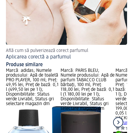
Află cum să pulverizează corect parfumul
Aplicarea corectă a parfumul
Produse similare
Marcă: adidas; Numele
Marcă: PARIS BLEU;
Marcă: 
produsului: Apă de toaletă
Numele produsului: Apă de
Numele p
PRO PLAYER, 100 ml; Preț:
parfum TABACCO CLUB
parfum B
49,95 lei; Preț de bază: 0,1
bărbați, 100 ml; Preț:
Preț: 199
l (499,50 lei pe 1 l);
118,00 lei; Preț de bază: 0,1
bază: 0,0
Disponibilitate: Status
l (1.180,00 lei pe 1 l);
1 l); Dis
verde Livrabil, Status gri
Disponibilitate: Status
verde Liv
selectare magazin dm
verde Livrabil, Status gri
selectar
selectare magazin dm
199,00 le
0,05 l (3
HACKET
parfum B