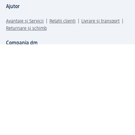
Ajutor
Avantaje și Servicii
Relații clienți
Livrare și transport
Returnare și schimb
Compania dm
Compania
Responsabilitate
Carieră
Presă
Structura corporativă
Universul produselor dm
Lumea dm