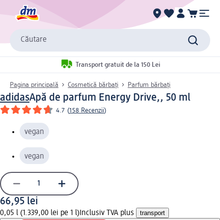
Căutare
Transport gratuit de la 150 Lei
Pagina principală
Cosmetică bărbați
Parfum bărbaţi
adidas
Apă de parfum Energy Drive,, 50 ml
4.7
(
158 Recenzii
)
vegan
vegan
66,95 lei
0,05 l (1.339,00 lei pe 1 l)
Inclusiv TVA plus
transport