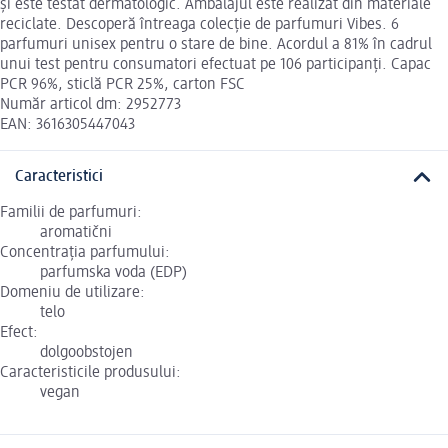
și este testat dermatologic. Ambalajul este realizat din materiale
reciclate. Descoperă întreaga colecție de parfumuri Vibes. 6
parfumuri unisex pentru o stare de bine. Acordul a 81% în cadrul
unui test pentru consumatori efectuat pe 106 participanți. Capac
PCR 96%, sticlă PCR 25%, carton FSC
Număr articol dm: 2952773
EAN: 3616305447043
Caracteristici
Familii de parfumuri:
aromatični
Concentrația parfumului:
parfumska voda (EDP)
Domeniu de utilizare:
telo
Efect:
dolgoobstojen
Caracteristicile produsului:
vegan