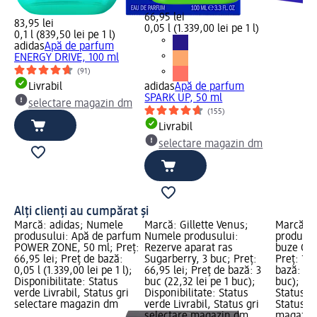
66,95 lei
83,95 lei
0,05 l (1.339,00 lei pe 1 l)
0,1 l (839,50 lei pe 1 l)
adidas
Apă de parfum
ENERGY DRIVE, 100 ml
(91)
Livrabil
adidas
Apă de parfum
SPARK UP, 50 ml
selectare magazin dm
(155)
Livrabil
selectare magazin dm
Alți clienți au cumpărat și
Marcă: adidas; Numele
Marcă: Gillette Venus;
Marcă: 
produsului: Apă de parfum
Numele produsului:
produsul
POWER ZONE, 50 ml; Preț:
Rezerve aparat ras
buze Che
66,95 lei; Preț de bază:
Sugarberry, 3 buc; Preț:
Preț: 15,
0,05 l (1.339,00 lei pe 1 l);
66,95 lei; Preț de bază: 3
bază: 1 b
Disponibilitate: Status
buc (22,32 lei pe 1 buc);
buc); Dis
verde Livrabil, Status gri
Disponibilitate: Status
Status ve
selectare magazin dm
verde Livrabil, Status gri
Status gr
selectare magazin dm
magazin