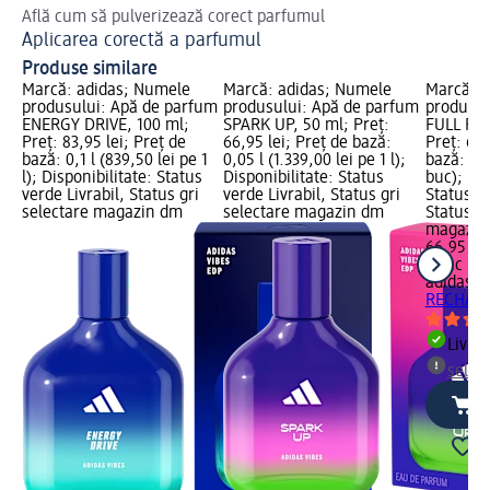
Află cum să pulverizează corect parfumul
Aplicarea corectă a parfumul
Produse similare
Marcă: adidas; Numele
Marcă: adidas; Numele
Marcă: a
produsului: Apă de parfum
produsului: Apă de parfum
produsul
ENERGY DRIVE, 100 ml;
SPARK UP, 50 ml; Preț:
FULL RE
Preț: 83,95 lei; Preț de
66,95 lei; Preț de bază:
Preț: 66,
bază: 0,1 l (839,50 lei pe 1
0,05 l (1.339,00 lei pe 1 l);
bază: 1 b
l); Disponibilitate: Status
Disponibilitate: Status
buc); Dis
verde Livrabil, Status gri
verde Livrabil, Status gri
Status ve
selectare magazin dm
selectare magazin dm
Status gr
magazin
66,95 lei
1 buc (66
adidas
Ap
RECHARG
Livrab
selec