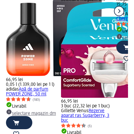
15,75 lei
1 buc (15
NIVEA
Ba
Cherry S
Livrab
selec
66,95 lei
0,05 l (1.339,00 lei pe 1 l)
adidas
Apă de parfum
POWER ZONE, 50 ml
(183)
66,95 lei
3 buc (22,32 lei pe 1 buc)
Livrabil
Gillette Venus
Rezerve
selectare magazin dm
aparat ras Sugarberry, 3
buc
(5)
Livrabil