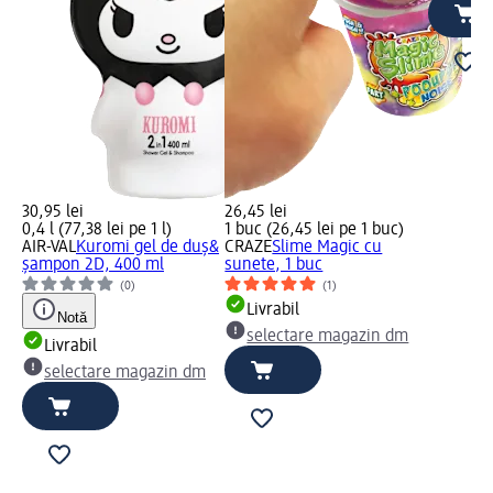
30,95 lei
26,45 lei
0,4 l (77,38 lei pe 1 l)
1 buc (26,45 lei pe 1 buc)
AIR-VAL
Kuromi gel de duș&
CRAZE
Slime Magic cu
șampon 2D, 400 ml
sunete, 1 buc
(0)
(1)
Livrabil
Notă
selectare magazin dm
Livrabil
selectare magazin dm