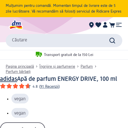
Mulțumim pentru comandă. Momentan timpul de livrare este de 5
zile lucrătoare. Vă recomandăm să folosiți serviciul de Ridicare Expres
Căutare
Transport gratuit de la 150 Lei
Pagina principală
Îngrijire și parfumerie
Parfum
Parfum bărbați
adidas
Apă de parfum ENERGY DRIVE, 100 ml
4.8
(
91 Recenzii
)
vegan
vegan