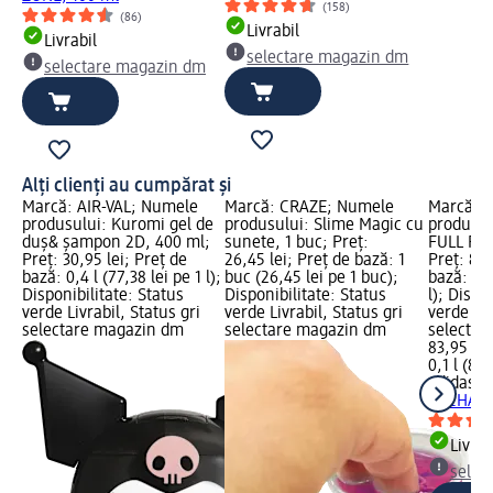
(158)
(86)
Livrabil
Livrabil
selectare magazin dm
selectare magazin dm
Alți clienți au cumpărat și
Marcă: AIR-VAL; Numele
Marcă: CRAZE; Numele
Marcă: a
produsului: Kuromi gel de
produsului: Slime Magic cu
produsul
duș& șampon 2D, 400 ml;
sunete, 1 buc; Preț:
FULL RE
Preț: 30,95 lei; Preț de
26,45 lei; Preț de bază: 1
Preț: 83,
bază: 0,4 l (77,38 lei pe 1 l);
buc (26,45 lei pe 1 buc);
bază: 0,1
Disponibilitate: Status
Disponibilitate: Status
l); Dispo
verde Livrabil, Status gri
verde Livrabil, Status gri
verde Liv
selectare magazin dm
selectare magazin dm
selectar
83,95 lei
0,1 l (839
adidas
Ap
RECHARG
Livrab
selec