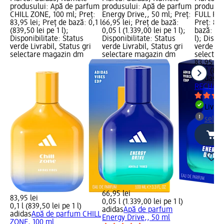
produsului: Apă de parfum
produsului: Apă de parfum
produsul
CHILL ZONE, 100 ml; Preț:
Energy Drive,, 50 ml; Preț:
FULL RE
83,95 lei; Preț de bază: 0,1 l
66,95 lei; Preț de bază:
Preț: 83,
(839,50 lei pe 1 l);
0,05 l (1.339,00 lei pe 1 l);
bază: 0,1
Disponibilitate: Status
Disponibilitate: Status
l); Dispo
verde Livrabil, Status gri
verde Livrabil, Status gri
verde Liv
selectare magazin dm
selectare magazin dm
selectar
83,95 lei
0,1 l (839
adidas
Ap
RECHARG
Livrab
selec
66,95 lei
83,95 lei
0,05 l (1.339,00 lei pe 1 l)
0,1 l (839,50 lei pe 1 l)
adidas
Apă de parfum
adidas
Apă de parfum CHILL
Energy Drive,, 50 ml
ZONE, 100 ml