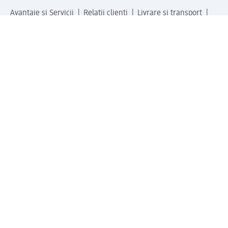
Avantaje și Servicii
Relații clienți
Livrare și transport
Returnare și schimb
Compania dm
Compania
Responsabilitate
Carieră
Presă
Structura corporativă
Universul produselor dm
Lumea dm
Metode de plată