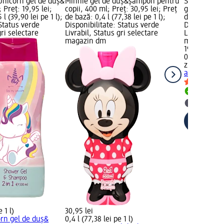
Unicorn gel de duș&
Minnie gel de duș&șampon pentru
Spumant și 
Preț: 19,95 lei;
copii, 400 ml; Preț: 30,95 lei; Preț
gumă, 500 ml
l (39,90 lei pe 1 l);
de bază: 0,4 l (77,38 lei pe 1 l);
de bază: 0,5 
 Status verde
Disponibilitate: Status verde
Disponibilit
gri selectare
Livrabil, Status gri selectare
Livrabil, St
magazin dm
magazin d
19,95 lei
0,5 l (39,90 l
ziaja
Spumant
aromă de g
Livrabil
selectar
 1 l)
30,95 lei
rn gel de duș&
0,4 l (77,38 lei pe 1 l)