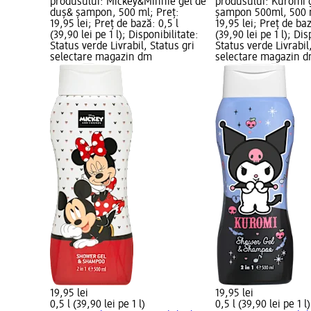
produsului: Mickey&Minnie gel de
produsului: Kuromi 
duș& șampon, 500 ml; Preț:
șampon 500ml, 500 m
19,95 lei; Preț de bază: 0,5 l
19,95 lei; Preț de baz
(39,90 lei pe 1 l); Disponibilitate:
(39,90 lei pe 1 l); Dis
Status verde Livrabil, Status gri
Status verde Livrabil
selectare magazin dm
selectare magazin 
19,95 lei
19,95 lei
0,5 l (39,90 lei pe 1 l)
0,5 l (39,90 lei pe 1 l)