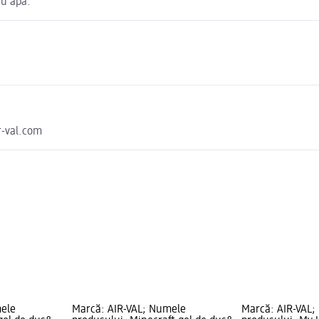
cu apă.
r-val.com
mele
Marcă: AIR-VAL; Numele
Marcă: AIR-VAL