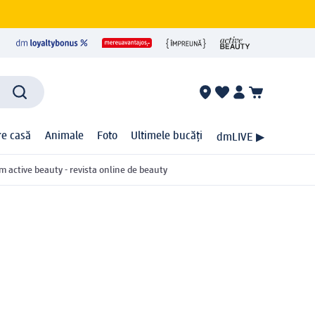
ire casă
Animale
Foto
Ultimele bucăți
dmLIVE ▶
m active beauty - revista online de beauty