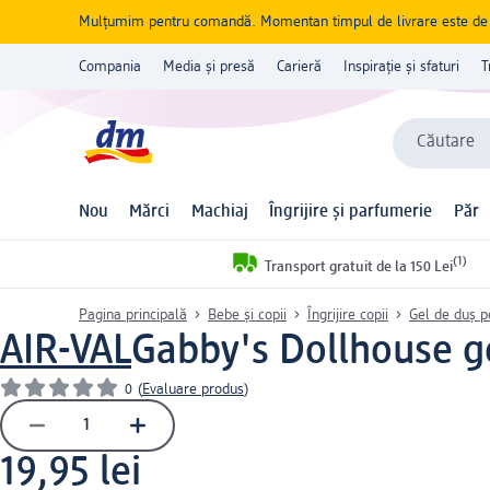
Mulțumim pentru comandă. Momentan timpul de livrare este de 5 
Compania
Media și presă
Carieră
Inspirație și sfaturi
T
Căutare
Nou
Mărci
Machiaj
Îngrijire și parfumerie
Păr
(1)
Transport gratuit de la 150 Lei
Pagina principală
Bebe și copii
Îngrijire copii
Gel de duș p
AIR-VAL
Gabby's Dollhouse g
0
(
Evaluare produs
)
19,95 lei