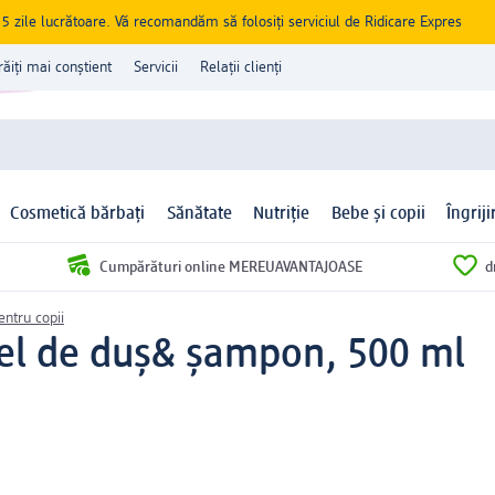
zile lucrătoare. Vă recomandăm să folosiți serviciul de Ridicare Expres
răiți mai conștient
Servicii
Relații clienți
Cosmetică bărbați
Sănătate
Nutriție
Bebe și copii
Îngrij
Cumpărături online MEREUAVANTAJOASE
d
entru copii
el de duș& șampon, 500 ml