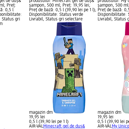
gel de duș&
produsului: Minecraft gel de duș&
produsului: My 
l; Preț:
șampon, 500 ml; Preț: 19,95 lei;
șampon, 500 ml; 
ă: 0,5 l
Preț de bază: 0,5 l (39,90 lei pe 1 l);
Preț de bază: 0,5 
ponibilitate:
Disponibilitate: Status verde
Disponibilitate:
, Status gri
Livrabil, Status gri selectare
Livrabil, Status 
dm
magazin dm
magazin dm
19,95 lei
19,95 lei
0,5 l (39,90 lei pe 1 l)
0,5 l (39,90 lei pe
AIR-VAL
Minecraft gel de duș&
AIR-VAL
My Unico