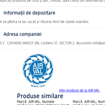
Aplicați produsul pe corp și păr, masați, apoi clătiți din abundență 
Informații de depozitare
A se păstra la loc uscat și răcoros ferit de razele soarelui.
Adresa companiei
S.C. CATHENS INVEST SRL Corbeni 37, SECTOR 2, Bucuresti info@ai
Alte produse de la AIR-VAL
Produse similare
Marcă: AIR-VAL; Numele
Marcă: AIR-VAL; Nu