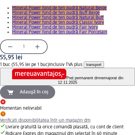
Mineral Power fond de ten pudră Natural Beige
Mineral Power fond de ten pudră Buff Beige
Mineral Power fond de ten pudră Natural Buff
Mineral Power fond de ten pudră Classic Ivory
Mineral Power fond de ten pudră Fair Ivory
Mineral Power fond de ten pudră Fair Porcelain
55,95 lei
1 buc (55,95 lei pe 1 buc)
Inclusiv TVA plus
transport
Preț permanent dm
nemajorat din
12.11.2025
Adaugă în coș
Momentan nelivrabil
Verificați disponibilitatea într-un magazin dm
Livrare gratuită la orice comandă plasată, cu cont de client
Ridicare Expres din magazinul dm selectat în 60 minute.