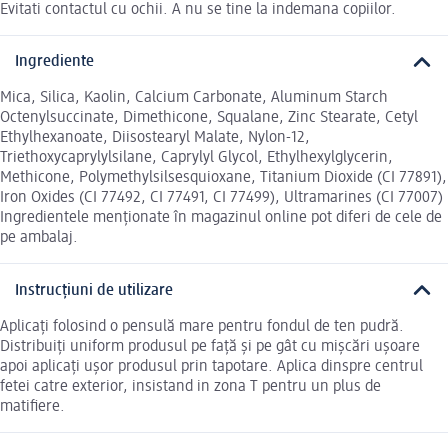
Evitati contactul cu ochii. A nu se tine la indemana copiilor.
Ingrediente
Mica, Silica, Kaolin, Calcium Carbonate, Aluminum Starch
Octenylsuccinate, Dimethicone, Squalane, Zinc Stearate, Cetyl
Ethylhexanoate, Diisostearyl Malate, Nylon-12,
Triethoxycaprylylsilane, Caprylyl Glycol, Ethylhexylglycerin,
Methicone, Polymethylsilsesquioxane, Titanium Dioxide (CI 77891),
Iron Oxides (CI 77492, CI 77491, CI 77499), Ultramarines (CI 77007)
Ingredientele menționate în magazinul online pot diferi de cele de
pe ambalaj.
Instrucțiuni de utilizare
Aplicați folosind o pensulă mare pentru fondul de ten pudră.
Distribuiți uniform produsul pe față și pe gât cu mișcări ușoare
apoi aplicați ușor produsul prin tapotare. Aplica dinspre centrul
fetei catre exterior, insistand in zona T pentru un plus de
matifiere.