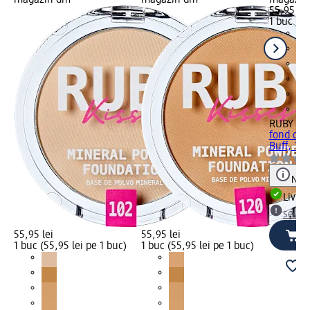
magazin dm
magazin dm
magazin
55,95 lei
1 buc (55
RUBY Kis
fond de 
Buff, 10 
Notă
Livrab
selec
55,95 lei
55,95 lei
1 buc (55,95 lei pe 1 buc)
1 buc (55,95 lei pe 1 buc)