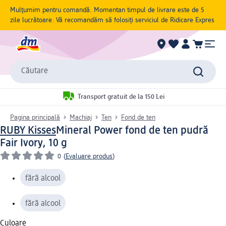
Mulțumim pentru comandă. Momentan timpul de livrare este de 5
zile lucrătoare. Vă recomandăm să folosiți serviciul de Ridicare Expres
Căutare
Transport gratuit de la 150 Lei
Pagina principală
Machiaj
Ten
Fond de ten
RUBY Kisses
Mineral Power fond de ten pudră
Fair Ivory, 10 g
0
(
Evaluare produs
)
fără alcool
fără alcool
Culoare