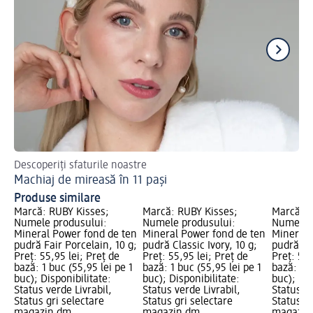
Descoperiți sfaturile noastre
Gh
Machiaj de mireasă în 11 pași
Ma
Produse similare
Marcă: RUBY Kisses;
Marcă: RUBY Kisses;
Marcă: R
Numele produsului:
Numele produsului:
Numele p
Mineral Power fond de ten
Mineral Power fond de ten
Mineral 
pudră Fair Porcelain, 10 g;
pudră Classic Ivory, 10 g;
pudră Nat
Preț: 55,95 lei; Preț de
Preț: 55,95 lei; Preț de
Preț: 55,
bază: 1 buc (55,95 lei pe 1
bază: 1 buc (55,95 lei pe 1
bază: 1 b
buc); Disponibilitate:
buc); Disponibilitate:
buc); Dis
Status verde Livrabil,
Status verde Livrabil,
Status ve
Status gri selectare
Status gri selectare
Status gr