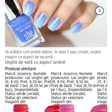
Vă arătăm cum puteți obține, în doar 5 pași simpli, unghii
Af
magice cu aspect de vacanță
Un
Unghii de vară cu aspect ombré
Produse similare
Marcă: essence; Numele
Marcă: essence; Numele
Marcă: 
produsului: Lac unghii gel
produsului: Lac unghii gel
produsul
16, 8 ml; Preț: 8,50 lei; Preț
28, 8 ml; Preț: 8,50 lei;
25, 8 ml;
de bază: 1 buc (8,50 lei pe 1
Preț de bază: 1 buc (8,50 lei
Preț de b
buc); Disponibilitate:
pe 1 buc); Disponibilitate:
pe 1 buc)
Status verde Livrabil,
Status verde Livrabil,
Status ve
Status gri selectare
Status gri selectare
Status gr
magazin dm
magazin dm
magazin