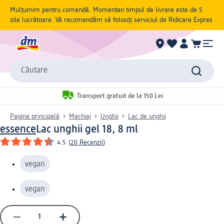
Mulțumim pentru comandă. Momentan timpul de livrare este de 5
zile lucrătoare. Vă recomandăm să folosiți serviciul de Ridicare Expres
Căutare
Transport gratuit de la 150 Lei
Pagina principală
Machiaj
Unghii
Lac de unghii
essence
Lac unghii gel 18, 8 ml
4.5
(
20 Recenzii
)
vegan
vegan