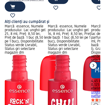
Alți clienți au cumpărat și
Marcă: essence; Numele
Marcă: essence; Numele
Marcă: e
produsului: Lac unghii gel
produsului: Lac unghii gel
produsul
25, 8 ml; Preț: 8,50 lei;
16, 8 ml; Preț: 8,50 lei; Preț
lac de u
Preț de bază: 1 buc (8,50 lei
de bază: 1 buc (8,50 lei pe 1
parfum d
pe 1 buc); Disponibilitate:
buc); Disponibilitate:
ml; Preț:
Status verde Livrabil,
Status verde Livrabil,
bază: 0,1
Status gri selectare
Status gri selectare
l); Graf
magazin dm
magazin dm
Disponibi
verde Liv
selectar
4,45 lei
0,125 l (3
ebelin
Di
unghii c
parfum..