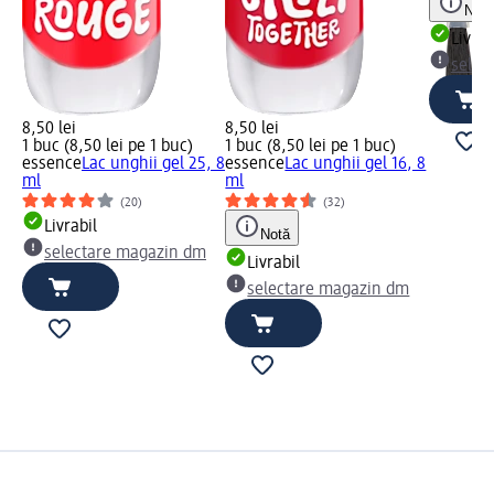
Notă
Livrab
selec
8,50 lei
8,50 lei
1 buc (8,50 lei pe 1 buc)
1 buc (8,50 lei pe 1 buc)
essence
Lac unghii gel 25, 8
essence
Lac unghii gel 16, 8
ml
ml
(20)
(32)
Livrabil
Notă
selectare magazin dm
Livrabil
selectare magazin dm