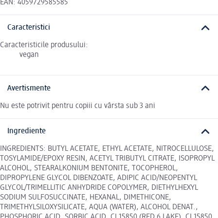
EAN: 4059729585585
Caracteristici
Caracteristicile produsului:
vegan
Avertismente
Nu este potrivit pentru copiii cu vârsta sub 3 ani
Ingrediente
INGREDIENTS: BUTYL ACETATE, ETHYL ACETATE, NITROCELLULOSE,
TOSYLAMIDE/EPOXY RESIN, ACETYL TRIBUTYL CITRATE, ISOPROPYL
ALCOHOL, STEARALKONIUM BENTONITE, TOCOPHEROL,
DIPROPYLENE GLYCOL DIBENZOATE, ADIPIC ACID/NEOPENTYL
GLYCOL/TRIMELLITIC ANHYDRIDE COPOLYMER, DIETHYLHEXYL
SODIUM SULFOSUCCINATE, HEXANAL, DIMETHICONE,
TRIMETHYLSILOXYSILICATE, AQUA (WATER), ALCOHOL DENAT.,
PHOSPHORIC ACID, SORBIC ACID, CI 15850 (RED 6 LAKE), CI 15850