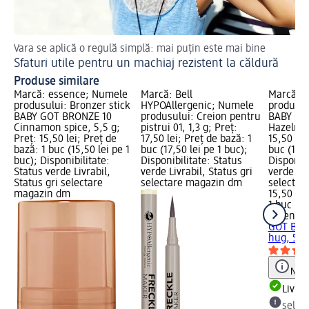
Vara se aplică o regulă simplă: mai puțin este mai bine
Des
Sfaturi utile pentru un machiaj rezistent la căldură
Ma
Produse similare
Marcă: essence; Numele
Marcă: Bell
Marcă: 
produsului: Bronzer stick
HYPOAllergenic; Numele
produsul
BABY GOT BRONZE 10
produsului: Creion pentru
BABY GO
Cinnamon spice, 5,5 g;
pistrui 01, 1,3 g; Preț:
Hazelnut
Preț: 15,50 lei; Preț de
17,50 lei; Preț de bază: 1
15,50 lei
bază: 1 buc (15,50 lei pe 1
buc (17,50 lei pe 1 buc);
buc (15,5
buc); Disponibilitate:
Disponibilitate: Status
Disponibi
Status verde Livrabil,
verde Livrabil, Status gri
verde Liv
Status gri selectare
selectare magazin dm
selectar
magazin dm
15,50 lei
1 buc (15
essence
GOT BRO
hug, 5,5
Notă
Livrab
selec