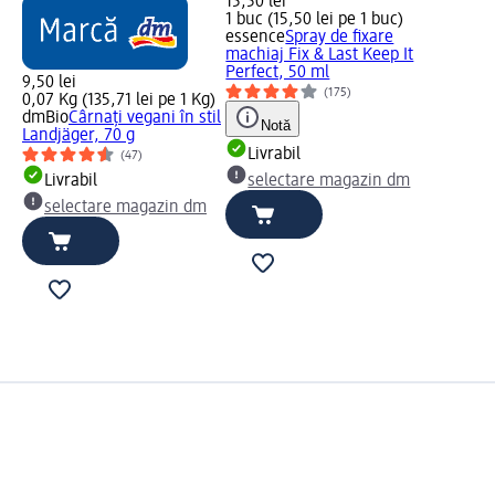
15,50 lei
1 buc (15,50 lei pe 1 buc)
essence
Spray de fixare
machiaj Fix & Last Keep It
Perfect, 50 ml
9,50 lei
(175)
0,07 Kg (135,71 lei pe 1 Kg)
dmBio
Cârnați vegani în stil
Notă
Landjäger, 70 g
Livrabil
(47)
Livrabil
selectare magazin dm
selectare magazin dm