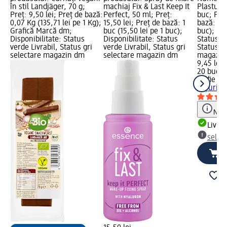
în stil Landjäger, 70 g;
machiaj Fix & Last Keep It
Plasturi 
Preț: 9,50 lei; Preț de bază:
Perfect, 50 ml; Preț:
buc; Preț
0,07 Kg (135,71 lei pe 1 Kg);
15,50 lei; Preț de bază: 1
bază: 20 
Grafică Marcă dm;
buc (15,50 lei pe 1 buc);
buc); Dis
Disponibilitate: Status
Disponibilitate: Status
Status ve
verde Livrabil, Status gri
verde Livrabil, Status gri
Status gr
selectare magazin dm
selectare magazin dm
magazin
9,45 lei
20 buc (0
Selfie Pr
coșuri, 
Notă
Livrab
selec