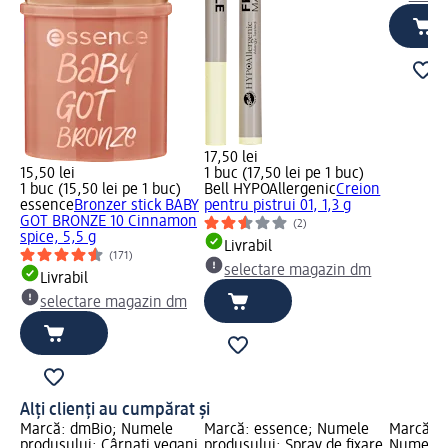
17,50 lei
15,50 lei
1 buc (17,50 lei pe 1 buc)
1 buc (15,50 lei pe 1 buc)
Bell HYPOAllergenic
Creion
essence
Bronzer stick BABY
pentru pistrui 01, 1,3 g
GOT BRONZE 10 Cinnamon
(2)
spice, 5,5 g
Livrabil
(171)
selectare magazin dm
Livrabil
selectare magazin dm
Alți clienți au cumpărat și
Marcă: dmBio; Numele
Marcă: essence; Numele
Marcă: Se
produsului: Cârnați vegani
produsului: Spray de fixare
Numele p