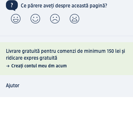
Ce părere aveți despre această pagină?
Livrare gratuită pentru comenzi de minimum 150 lei și
ridicare expres gratuită
Creați contul meu dm acum
Ajutor
Avantaje și Servicii
Relații clienți
Livrare și transport
Returnare și schimb
Compania dm