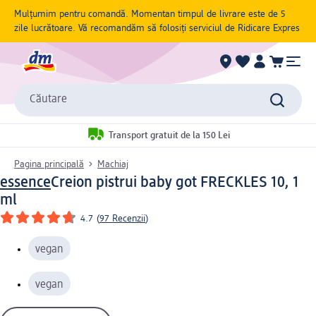
Mulțumim pentru comandă. Momentan timpul de livrare este de 5
zile lucrătoare. Vă recomandăm să folosiți serviciul de Ridicare Expres
Căutare
Transport gratuit de la 150 Lei
Pagina principală
Machiaj
essence
Creion pistrui baby got FRECKLES 10, 1
ml
4.7
(
97 Recenzii
)
vegan
vegan